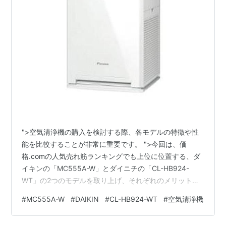
">空気清浄機の購入を検討する際、各モデルの特徴や性
能を比較することが非常に重要です。 ">今回は、価
格.comの人気売れ筋ランキングでも上位に位置する、ダ
イキンの「MC555A-W」とダイニチの「CL-HB924-
WT」の2つのモデルを取り上げ、それぞれのメリット・
デメリット、そしてネット上の口コミを交えながら比較
#
MC555A-W
#
DAIKIN
#
CL-HB924-WT
#
空気清浄機
してみました。 DAIKIN ダイキン MC555A-W(ホワイト)
ストリーマ空気清浄機 55タイプ 【〜25畳】 posted