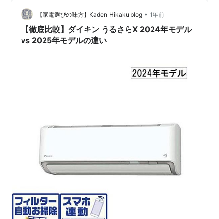
with カエレバ murauchi.co.jp Yahooショッピング
•
Amazon 楽天市場 ダイニチ CL-HB924-WT(ホワイトブ
【家電選びの味方】Kaden_Hikaku blog
1年前
ラウン)…
【徹底比較】ダイキン うるさらX 2024年モデル
vs 2025年モデルの違い