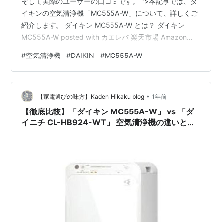
そして実際のユーザーの口コミです。 ">本記事では、ダ
イキンの空気清浄機「MC555A-W」について、詳しくご
紹介します。 ダイキン MC555A-W とは？ ダイキン
MC555A-W posted with カエレバ 楽天市場 Amazon
Yahooショッピング ダイキン MC555A-W は、高性能な
#
空気清浄機
#
DAIKIN
#
MC555A-W
空気清浄機で、特に花粉やウイルス対策を求める方にお
すすめのモデルです。 ダイキン独自の「ストリーマ技
術」を搭載し、空気中の有害物質をしっかり分解・除去
•
します。 また、コンパクトなデザインでありながら、広
【家電選びの味方】Kaden_Hikaku blog
1年前
範囲の空気を清浄できるのも魅力です。…
【徹底比較】「ダイキン MC555A-W」 vs 「ダ
イニチ CL-HB924-WT」 空気清浄機の違いとお
すすめポイントを解説！