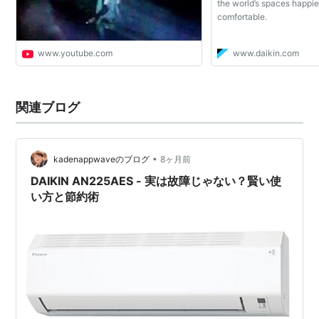
the world’s spaces happi
comfortable.
www.youtube.com
www.daikin.com
関連ブログ
•
kadenappwaveのブログ
8ヶ月前
DAIKIN AN225AES - 実は故障じゃない？賢い使
い方と節約術