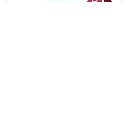
">ランキング参加中家具・家電 ">エアコン選びで迷って
いる方に向けて、ダイキン「うるさらX」と三菱「霧ヶ
峰」を徹底比較！ ">どちらも高性能なエアコンですが、