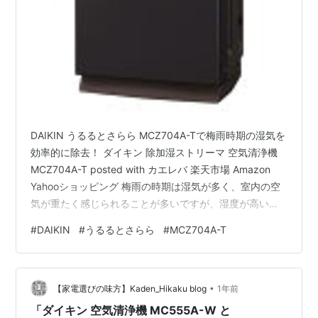
DAIKIN うるるとさらら MCZ704A-Tで梅雨時期の湿気を
効率的に除去！ ダイキン 除加湿ストリーマ 空気清浄機
MCZ704A-T posted with カエレバ 楽天市場 Amazon
Yahooショッピング 梅雨の時期は湿気が多く、室内の空
気が重たく感じられることが多いですが、湿度が高い環
境はカビやダニの原因となり、健康にも悪影響を及ぼす
#
DAIKIN
#
うるるとさらら
#
MCZ704A-T
ことがあります。 そんな時に役立つのが、DAIKIN（ダイ
キン）「うるるとさらら MCZ704A-T」です。 この空気
清浄機は、空気清浄機能と除湿機能が両方搭載されてお
•
り、湿気対策だけでなく、室内の空気も清潔に保つこと
【家電選びの味方】Kaden_Hikaku blog
1年前
ができます。 この記事では…
「ダイキン 空気清浄機 MC555A-W と