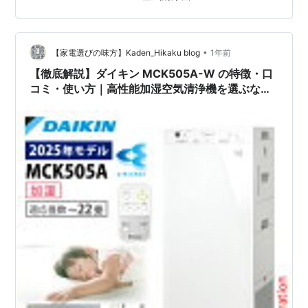
ンスが必要 4. ダイキン MCK705Aの使い方 4-1. 設置場
所の選び方 4-2. 基本操作方法 4-3. お手入れ方法 5. 口コ
ミ・評判 良い口コミ 悪い口コミ 6. まとめ 【購入をおす
•
すめする…
【家電選びの味方】Kaden_Hikaku blog
1年前
【徹底解説】ダイキン MCK505A-W の特徴・口
コミ・使い方｜高性能加湿空気清浄機を選ぶなら
これ！