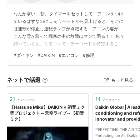
なんか寒い... 朝、タイマーをセットしてエアコンをつけ
ているはずなのに... そうベッドから見上げると、そこに
は運転が停止し運転ランプが点滅するエアコンの姿が...
こんな雪が降って極寒の中の故障はマジで困る！！ 色々
調べていくと、リモコンでエラーコードを特定すること
が可能らしいので試してみた。 エラーコードの出し方 使
#
ダイキン
#
DAIKIN
#
エアコン
#
修理
用しているリモコンはこちら。 普段はこのような画面で
すが 取消ボタンを5秒ほど長押しすると、エラーコード
の画面に変わります。 そこから取消ボタンを短押しして
ネットで話題
もっと見る
いくと、 ピッ！と音が鳴りながらコードが変わっていき
ます。 ピーーーッという長めの音が鳴った時に表示され
ているのが原因の…
21
14
ブックマーク
ブックマーク
【Hatsune Miku】DAIKIN × 初音ミク
Daikin Global | A lead
雲プロジェクト～天空ライブ～【初音
conditioning and ref
ミク】
innovator and provid
residential,commerc
PERFECTING THE AIR TO
industrial applicatio
Perfecting the Air, Daikin