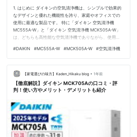
1. はじめに ダイキンの空気清浄機は、シンプルで効果的
なデザインと優れた機能性を誇り、家庭やオフィスでの
使用に最適な製品です。 特に「ダイキン 空気清浄機
MC555A-W」と「ダイキン 空気清浄機 MCK505A-W」
は、どちらも高性能な空気清浄機でありながら、使用シ
ーンや求める機能に応じて選ぶべきポイントが異なりま
#
DAIKIN
#
MC555A-W
#
MCK505A-W
#
空気清浄機
す。 本記事では、これら2機種を徹底比較し、それぞれ
の特徴、機能、使い勝手、価格などを紹介します。 どち
らが自分に最適なのか、選び方のポイントも詳しく解説
•
します。 ダイキン MC555A-W posted with カエレバ 楽
【家電選びの味方】Kaden_Hikaku blog
1年前
天市場 Amazon Yahooショッピング ダイ…
【徹底解説】ダイキン MCK705Aの口コミ・評
判！使い方やメリット・デメリットも紹介