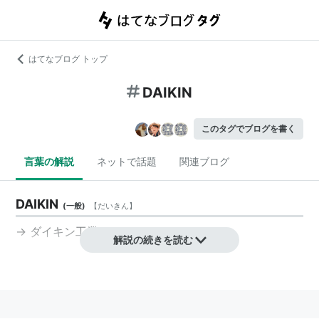
はてなブログ トップ
DAIKIN
このタグでブログを書く
言葉の解説
ネットで話題
関連ブログ
DAIKIN
(
一般
)
【
だいきん
】
→
ダイキン工業
解説の続きを読む