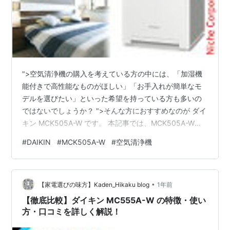
">空気清浄機の購入を考えている方の中には、「加湿機
能付きで高性能なものがほしい」「お手入れが簡単なモ
デルを選びたい」といった希望を持っている方も多いの
ではないでしょうか？ ">そんな方におすすめなのが ダイ
キン MCK505A-W です。 本記事では、MCK505A-Wの
特徴、メリット・デメリット、実際の口コミ、使い方 に
#
DAIKIN
#
MCK505A-W
#
空気清浄機
ついて詳しく解説します。 購入を検討している方は、ぜ
ひ参考にしてください。 ダイキン MCK505A-W とは？
ダイキン MCK505A-W posted with カエレバ 楽天市場
•
Amazon Yahooショッピング ダイキン MCK505A-W
【家電選びの味方】Kaden_Hikaku blog
1年前
は、加湿機能を搭載…
【徹底比較】ダイキン MC555A-W の特徴・使い
方・口コミを詳しく解説！