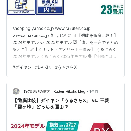
shopping.yahoo.co.jp www.rakuten.co.jp
www.amazon.co.jp 🌀 はじめに 📊【機能を徹底比較！】
2024年モデル vs 2025年モデル 🆚【違いを一言でまとめ
ると？】 ✅【メリット・デメリット一覧表】 うるさらX
2024年モデル うるさらX 2025年モデル 🗣️【実際の口コ
ミをチェック！】 うるさらX 2024年モデル うるさらX
#
ダイキン
#
DAIKIN
#
うるさらX
2025年モデル ❓【よくある質問Q&Aコーナー】 Q. 2024
年モデルはもう古い？ Q. 2025年モデルは高いけど買う
価値ある？ 🏡 型番別・おすすめ選び方早見表 🔥 2025年
•
モデルを選ぶべき人は？ …
【家電選びの味方】Kaden_Hikaku blog
1年前
【徹底比較】ダイキン「うるさらX」 vs. 三菱
「霧ヶ峰」どっちを選ぶ？