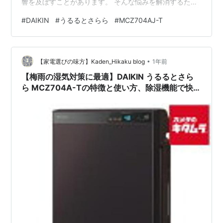
響を及ぼすことがあります。 そんな悩みを解消するため
に便利なのが、DAIKIN（ダイキン）「うるるとさらら
#
DAIKIN
#
うるるとさらら
#
MCZ704AJ-T
MCZ704AJ-T」です。 この空気清浄機は、湿気対策に特
化した除湿機能と、空気清浄機能が両方搭載されてお
り、湿度を効果的にコントロールしながら、室内の空気
•
もきれいに保ちます。 この記事では、DAIKIN うるると
【家電選びの味方】Kaden_Hikaku blog
1年前
さらら MCZ704AJ-Tの主な特徴、使い方、梅雨時期に…
【梅雨の湿気対策に最適】DAIKIN うるるとさら
ら MCZ704A-Tの特徴と使い方、除湿機能で快適
な空気環境を作る方法