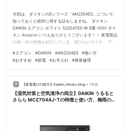
今回は、ダイキンのEシリーズ「AN225AES」について、
知っておくと絶対に得する話をしますね。 ダイキン
DAIKIN エアコン ホワイト S225ATES-W 6畳 100V ダイ
キン Amazon いつもありがとうございます！！ 家電製品
の使い方や特徴を紹介している、谷口ちひろです。 アク
セスいただき、ありがとうございます。 ※本ブログは、
#
エアコン
#
DAIKIN
#
AN225AES
#
使い方
アフィリエイト、広告があります。ご注意ください。記
#
おすすめ
#
節電
#
お手入れ
#
簡単修理
事がよかったら、ぜひクリックをお願い致します。 「あ
れ、エアコンの調子がおかしい？」 って思っても、実は
故障じゃないこと、めちゃくちゃ多いんです。 修理を呼
んで無駄なお金を使う前に、ちょっとこの記事を読…
•
【家電選びの味方】Kaden_Hikaku blog
1年前
【湿気対策と空気清浄の両立】DAIKIN うるると
さらら MCZ704AJ-Tの特徴と使い方、梅雨の湿
気を効率的に取り除く方法