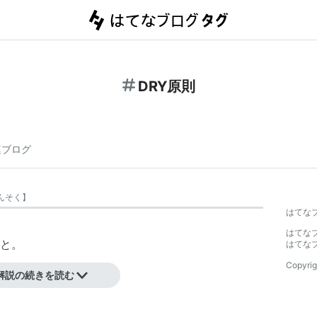
DRY原則
連ブログ
んそく
】
はてな
はてな
んだと。
はてな
Copyrig
解説の続きを読む