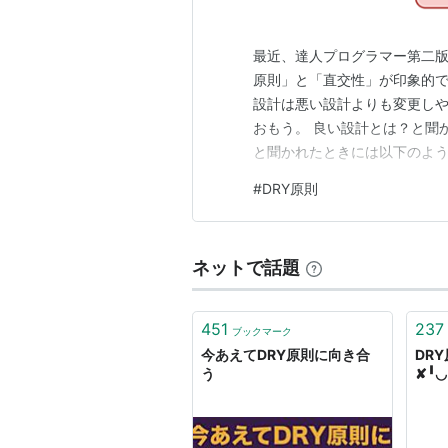
最近、達人プログラマー第二版
原則」と「直交性」が印象的で
設計は悪い設計よりも変更しやす
おもう。 良い設計とは？と聞
と聞かれたときには以下のよう
読むのが難しい 同じ処理があ
#
DRY原則
見関係ない部分が壊れる 他に
ず。 一番上は可読性的な意味
ネットで話題
451
237
ブックマーク
今あえてDRY原則に向き合
DR
う
✘╹◡