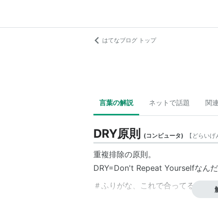
はてなブログ トップ
言葉の解説
ネットで話題
関
DRY原則
(
コンピュータ
)
【
どらいげ
重複排除の原則。
DRY=Don't Repeat Yourselfな
＃ふりがな、これで合ってる？