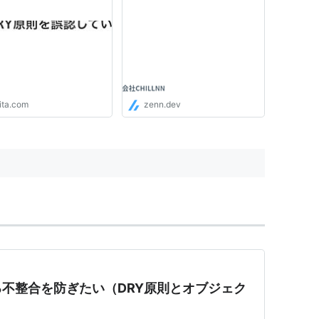
ita.com
zenn.dev
不整合を防ぎたい（DRY原則とオブジェク