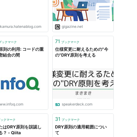
7kamura.hatenablog.com
gigazine.net
71
ブックマーク
ブックマーク
Y原則の利用: コードの重
仕様変更に耐えるための"今
密結合の間
の"DRY原則を考える
ww.infoq.com
speakerdeck.com
31
ブックマーク
ブックマーク
たはDRY原則を誤認し
DRY原則の適用範囲につい
？ - Qiita
て