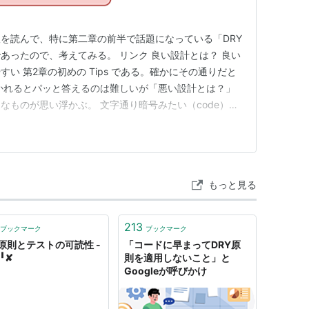
を読んで、特に第二章の前半で話題になっている「DRY
あったので、考えてみる。 リンク 良い設計とは？ 良い
い 第2章の初めの Tips である。確かにその通りだと
かれるとパッと答えるのは難しいが「悪い設計とは？」
なものが思い浮かぶ。 文字通り暗号みたい（code）で
ちこちに書かれている 機能を追加・変更したときに、一
も例は挙げられると思うが、概ね同意してもらえるは
で例えば…
もっと見る
213
ブックマーク
ブックマーク
Y原則とテストの可読性 -
「コードに早まってDRY原
╹✘
則を適用しないこと」と
Googleが呼びかけ