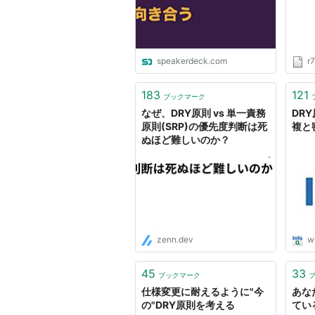
speakerdeck.com
r
183
121
ブックマーク
なぜ、DRY原則 vs 単一責務
DR
原則(SRP)の優先度判断は死
複と
ぬほど難しいのか？
zenn.dev
w
45
33
ブックマーク
仕様変更に耐えるように"今
あな
の"DRY原則を考える
ている