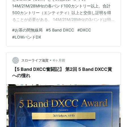
14M/21M/28MHzの各バンド100カントリー以上、合計
500カントリー（エンティティ）以上と交信し証明を得
ることが必要がある。 14M/21M/28MHzの3バンドは特
別問題はない。問題は７MHzと3.5MHzの2バンドであ
#
お茶の間無線局
#
5 Band DXCC
#
DXCC
る。特に3.5MHz(80m)はアンテナのサイズが長くなり、
#
LOWバンドDX
基本的な半波長のダイポールアンテナでも40m長のワイ
ヤーになる。一般的に40m以上の長さの敷地を有する人
はそう多く居ない、特に都市部では難しい。7MHzのダイ
ポールは20m長の敷地があればアンテナの設…
•
スローライフ滋賀
4ヶ月前
【5 Band DXCC奮闘記】 第2回 5 Band DXCC賞
への憧れ