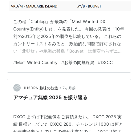
この程「Clublog」が最新の「Most Wanted DX
Country(Entity) List 」を発表した。 今回の発表は「10年
前の2015年と2025年の順位を比較している。 これらの
カントリーリストをみると、政治的な問題で許可されな
い「北朝鮮」や絶海の孤島「Bouvet」は相変わらずニー
ズが高止まりしている。 「Bouvet」については近年の
#
Most Wnted Country
#
お茶の間無線局
#
DXCC
2023年に「3Y0J」のDX-peditionが行われたが実施コス
トの調達や計画が不十分、特にLogosticに問題があり残
念ながらDX-peditionとしては成功とは言えなかった。
•
2026年2月～3月には前回の「3Y0J」の経験を…
JH3DRN 趣味の徒然
7ヶ月前
アマチュア無線 2025 を振り返る