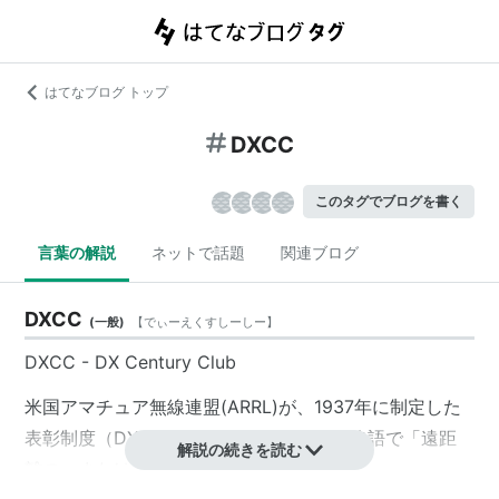
はてなブログ トップ
DXCC
このタグでブログを書く
言葉の解説
ネットで話題
関連ブログ
DXCC
(
一般
)
【
でぃーえくすしーしー
】
DXCC
-
DX Century Club
米国アマチュア無線連盟(ARRL)が、1937年に制定した
表彰制度（DXCCの「DX」は、無線界の略語で「遠距
解説の続きを読む
離の」または「遠距離通信」を指す）。