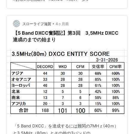
＝ファイブナイン＝無線用語で「よく聞こえてるよ」の
唯一の局である「Z81D」はイラク人のDiyaさんが運用す
意）」と「サンキュー」の3つだけだ。幼稚園児にだっ
るもの。Diyaさんは今年コントラクトが切れ一旦本国に
帰国していたが、新しいコントラクトは4月から9月まで
て覚えられる。そもそも会話など必要ない。左記の3つ
•
予定のようである。 これまで「Z81D」とは3.5MHzから
スローライフ滋賀
4ヶ月前
を使って、交信したという事実だけを構築すれば、それ
28MHzのバンドにて交信の機会はあったものの…
【5 Band DXCC奮闘記】第3回 3,5MHz DXCC
以上のコミュニケーションは百害あって一利なし。その
達成のまでの始まり
ようなドッグパイルにあって世間話に花を咲かせようも
のなら、たちまち妨害電波の餌食になるだけだ。
さ、血のにじむ努力が実り、DXCCも残すところ9カン
トリーになった。ゴルフで言えばシングルプレーヤーだ
ろうか。その時点であなたは、「オナーロール」という
特別の称号を得る権利を得たことになる。おめでとう。
さらに、全カントリーを制覇すれば、文字通り「ナンバ
ーワン」の勲章まで手に入る。会社や家庭では誰にも相
手にされないお父さんも、DXCCの世界でなら英雄にな
れる。すばらしきかなDXCC。すばらしきかなアマチュ
「5 Band DXCC」を達成するには難関の7MHｚ(40ｍ）
ア無線。たしかに、キング・オブ・ホビーだ！
と3.5MHz（80m）とその他の3バンドの