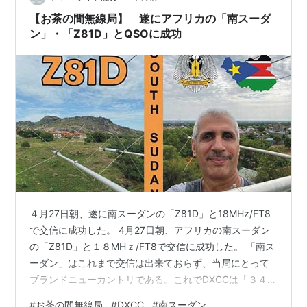
い。しかし、「呼ぶ側」としてこのバカ騒ぎに参加する
【お茶の間無線局】 遂にアフリカの「南スーダ
ン」・「Z81D」とQSOに成功
のは簡単だ。とりあえず、簡単な国家試験を受けて、第
4級アマチュア無線技士（4アマ）の免許を得る。あと
は、金にものを言わせて、より巨大なアンテナをより高
いところに上げ、より大きな電力をつかってより強力な
電波を発射すればよい。そうすれば、ドッグパイルのて
っぺんにのぼり、早い段階で拾い上げてもらうことが期
待できる。4アマに許されている最大電力が20ワットだ
からと言って、排気量に応じて自動車のナンバープレー
トの番号が変わるようなシステムはないからバレる心配
はまずないし、地方の放送局程度の設備なら電話一本で
４月27日朝、遂に南スーダンの「Z81D」と18MHz/FT8
即購入・設置できる。機材の操作は簡単。小学生にでも
で交信に成功した。 4月27日朝、アフリカの南スーダン
動かせるから心配ない。
の「Z81D」と１８MHｚ/FT8で交信に成功した。 「南ス
ーダン」はこれまで交信は出来ておらず、当局にとって
外国語ができないことを心配する必要もない。英語で覚
ブランドニューカントリである。これでDXCCは「３４
えておくべきは、自分のコールサイン(呼出符号)、「59
３」カントリー（エンティティ）となった。 南スーダン
#
お茶の間無線局
#
DXCC
#
南スーダン