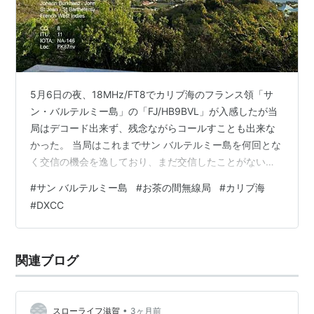
対等の地位を得る。想像してみてほしい。要は、需要と
供給のバランスの話だ。もし、あなたが命がけで荒波を
越えてそのような岩の上に立ち、アンテナを立て、無線
機を設置し、発電機を回して首尾よく電波を発射したと
しよう。どんなことが起こるか。ドッグパイル、犬の山
5月6日の夜、18MHz/FT8でカリブ海のフランス領「サ
が出現する。生肉を飢えた野良犬の群れに投げ込めば犬
ン・バルテルミー島」の「FJ/HB9BVL」が入感したが当
の山が出来上がるように、たちまち世界中のハムが団子
局はデコード出来ず、残念ながらコールすことも出来な
状態になってあなたを呼んでくることになる。なにしろ
かった。 当局はこれまでサン バルテルミー島を何回とな
く交信の機会を逸しており、まだ交信したことがないカ
彼らにとっては、いかに多くのカントリーと交信するか
ントリー（Entity）の１つである。この島からは何回も運
が唯一絶対の目標なのだから、その夢が実現できるかど
#
サン バルテルミー島
#
お茶の間無線局
#
カリブ海
用されているが殆どがバケーションのついででのオペレ
うかは、言い換えれば、どの犬の願いをかなえてあげる
#
DXCC
ーションが大半である。この島に常駐局もいるかもしれ
かどうかはひとえに、あなたの思い一つにかかってい
ないが私は知らない。これまでのケースでは短期の運用
る。まさに、世界を支配しているかのような気分になれ
で明らかにバケーションが優先で、合間に運用もやるス
関連ブログ
るはずだ。
タイルが多かった。今回もそうであろう。 サン バルテル
ミー島は世界のMo…
残念ながら日本でアマチュア無線を運用する限り、需給
関係から言って、そのような経験をすることは100％な
•
スローライフ滋賀
3ヶ月前