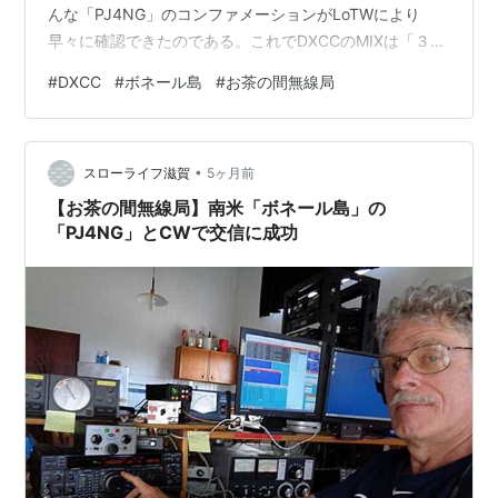
んな「PJ4NG」のコンファメーションがLoTWにより
早々に確認できたのである。これでDXCCのMIXは「３４
１」CFDとなった。 この局「PJ4NG」は「K2NG」の個
#
DXCC
#
ボネール島
#
お茶の間無線局
人局で、PJ４GやPJ4Aでコンテストの運用に供され、好
成績を残しているようだ。ペンシルべニア州に住む
「K2NG」のセカンドハウスのようだ。 尚、嬉しいこと
•
に3月11日にも「PJ4/G4PVM」と24MHz/CWで立て続け
スローライフ滋賀
5ヶ月前
にボナイル島と交信出来ている。今月行われた「ブ…
【お茶の間無線局】南米「ボネール島」の
「PJ4NG」とCWで交信に成功