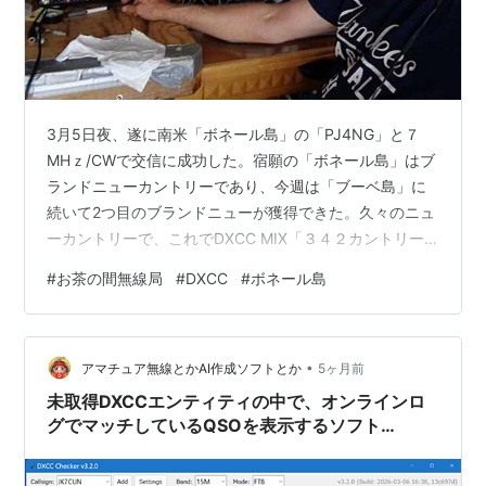
3月5日夜、遂に南米「ボネール島」の「PJ4NG」と７
MHｚ/CWで交信に成功した。宿願の「ボネール島」はブ
ランドニューカントリーであり、今週は「ブーベ島」に
続いて2つ目のブランドニューが獲得できた。久々のニュ
ーカントリーで、これでDXCC MIX「３４２カントリー
（Entity）」となった。 余談になるがDXCCの現存カント
#
お茶の間無線局
#
DXCC
#
ボネール島
リー数は残り「１７カントリー」となった。しかし、
DXCCオーナーロール入りの条件である「現行のカントリ
ー数マイナス９カントリー」にはまだまだ届かない。常
•
置局や日常的に運用が期待されるカントリーがあるので
アマチュア無線とかAI作成ソフトとか
5ヶ月前
今回のようにコツコツと交信を積み重ねるしかない。今
未取得DXCCエンティティの中で、オンラインロ
月3月は19日～31…
グでマッチしているQSOを表示するソフト
「DXCC Checker」を作ってみました。