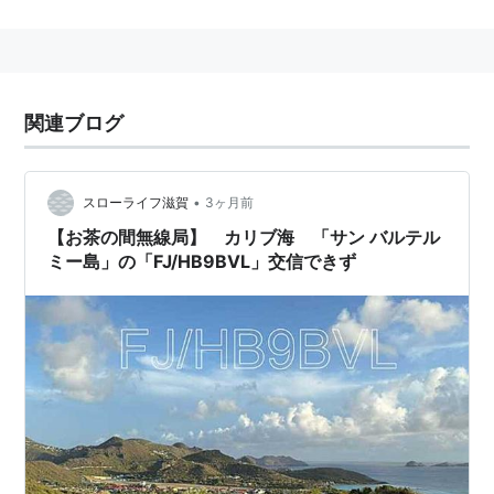
ARRLは、世界の国と地域を、政治的、また、地理的条
件によって335（2006.04.01現在）のカントリー（正式
にはエンティティ）に分け、その全カントリーのうち
100個所から電波を発するアマチュア無線局と交信した
関連ブログ
人間だけに入会を認める、というクラブを立ち上げた。
そのクラブが、DXCCだ。
•
スローライフ滋賀
3ヶ月前
100/335。このハードルを越えること、つまり、DXCC
【お茶の間無線局】 カリブ海 「サン バルテル
会員になることは、裸電球1個程度の電力をつかった設
ミー島」の「FJ/HB9BVL」交信できず
備でも簡単だ。しかし、より多くの、究極的には「すべ
てのカントリー」と交信するためには、大げさではな
く、相当な覚悟が必要となる、マジな話。
DXCCのカントリーに、無線人口の多寡は無関係。日本
やアメリカのように石を投げればハムに当たる国もあれ
ば、ハムはおろか、人間が定住していない半径数メート
ルの岩礁もある。このプログラム上では、両者は完全に