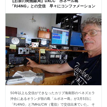
【お茶の間無線局】DXCC ボネール島
「PJ4NG」との交信 早々にコンファメーション
50年以上も交信ができなったカリブ海南部のベネズエラ
沖合にあるオランダ領の島「ルボネー島」が3月5日に
「PJ4NG」と7MHz/CW（電信）で交信出来ていた。 そ