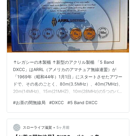
↑レガシーの木製楯 ↑新型のアクリル製楯 「5 Band
DXCC」はARRL（アメリカのアマチュア無線連盟）が
「1969年（昭和44年）1月1日」にスタートさせたアワー
ドで、その名のごとく、80m(3.5MHz）、40m(7MHz)、
20m(14MHz)、15m(21MHZ)、10m(28MHz)の5つのバン
ドでそれぞれ100エンティティ（カントリー）のQSLカー
#
お茶の間無線局
#
DXCC
#
5 Band DXCC
ド又はLoTWのクレジットを獲得することが条件で、技術
的及び運用的な難易度が高いアワードとして知られてい
る。5BDXCCの発効以来、2025年3月時点で、発行番号
•
は10652番となっており、毎年200人くらいの世界のハ
スローライフ滋賀
5ヶ月前
ムが受賞してい…