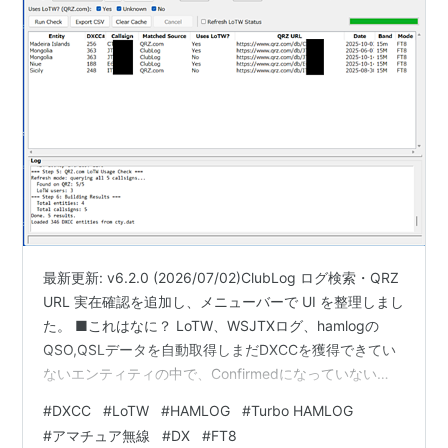
最新更新: v6.2.0 (2026/07/02)ClubLog ログ検索・QRZ
URL 実在確認を追加し、メニューバーで UI を整理しまし
た。 ■これはなに？ LoTW、WSJTXログ、hamlogの
QSO,QSLデータを自動取得しまだDXCCを獲得できてい
ないエンティティの中で、Confirmedになっていない
QSOを表示するソフトです。・ClubLogやQRZ.comで双
#
DXCC
#
LoTW
#
HAMLOG
#
Turbo HAMLOG
方向ログマッチできているQSO・オンラインログでマッ
#
アマチュア無線
#
DX
#
FT8
チしていないQSO（v6以降、既定OFF）を一覧表示でき