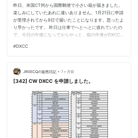
昨日、米国CT州から国際郵便で小さい箱が届きました。
楽しみにしていたあれに違いありません。1月21日に申請
が受理されてから9日で届いたことになります。思ったよ
り早かったです。 昨日は仕事でへとへとに疲れていたの
で、今日の午後になってからやっと、箱の中身がDXCCの
証書であることを確認しました。そして、前もって準備
#
DXCC
してあった額に入れました。 額はUVアクリル付の四ツ切
サイズで、マットはオーダーメイドしました。額の色
は、証書の囲いの部分に合わせて茶にし、マットの色
•
は、"DX CENTURY CLUB" の文字に合わせて緑にしまし
JR0ECQの徒然日記
7ヶ月前
た。 我ながら完璧な仕上がりになりました。Hi そして、
[342] CW DXCC を申請しました。
無線機の上の方…