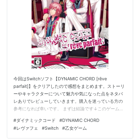
榛名宗太郎：斉藤壮馬
KYOHSO（キョーソー）
城坂依都：森久保祥太郎
英時明：立花慎之介
黒谷優：石川界人
諏宮篠宗：八代拓
apple-polisher（アップル ポリッシャー）
今回はSwitchソフト【DYNAMIC CHORD [rêve
parfait]】をクリアしたので感想をまとめます。ストーリ
天城成海：蒼井翔太
ーやキャラクターについて魅力や気になった点をネタバ
音石夕星：櫻井孝宏
レありでレビューしていきます。購入を迷っている方の
青井有紀：
中島ヨシキ
参考になれば幸いです。 まずは結論です↓このゲームが
黒沢忍：梅原裕一郎
オススメな人 ひと味違う乙女ゲームを探している人 癖の
#
ダイナミックコード
#
DYNAMIC CHORD
ある攻略キャラクターが好きな人 バンドメンバー同士の
#
レヴァフェ
#
Switch
#
乙女ゲーム
関連商品
絆も楽しみたい人 このゲームをオススメしない人 スチル
の枚数やバリエーションを重視する人 重たい恋愛や精神