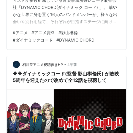
ィストが多数所属している音楽事務所兼レコード制作会
メディア:
DVD-ROM
この商品を含むブログを見る
社「DYNAMIC CHORD(ダイナミック コード) 」。 華や
かな世界に身を置く16人のバンドメンバーが、様々な出
会いや別れを経て、それぞれが目指すステージに向けて
DYNAMIC CHORD
奏でていく軌跡――。 日本の四季を背景に彼らのリアル
feat.KYOHSO 通常版
#
アニメ
#
アニメ資料
#
影山楙倫
を描いたドキュメンタリームービーが、今、幕を開け
#
ダイナミックコード
#
DYNAMIC CHORD
出版社/メーカー:
honeybee
る。 2017年放送当時の状況について 2017年10月。ネッ
発売日:
2015/06/26
ト界隈・ニコニコ動画でとあるアニメが話題になった 冒
メディア:
DVD-ROM
頭から雨の中屋根のないオープンカーを走らせるイケメ
この商品を含むブログを見る
ン それをベランダから見ている後輩 頭がおかしくなった
•
相川笹アニメ視聴歩きHP
4年前
んじゃないか…
🔶🔷ダイナミックコード(監督 影山楙倫氏) が放映
【通常版】DYNAMIC CHORD
5周年を迎えたので改めて全12話を視聴して
feat.[rêve parfait] Append
Disc
出版社/メーカー:
honeybee
発売日:
2016/01/29
メディア:
DVD-ROM
この商品を含むブログを見る