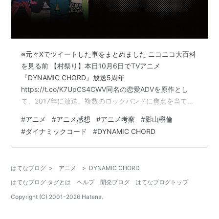
【通常版】DYNAMIC CHORD
feat.Liar-S Append Disc
出版社/メーカー:
honeybee
発売日:
2016/04/29
メディア:
DVD-ROM
※元々Xでツイートした事をまとめました ニコニコ大百科
この商品を含むブログを見る
を見る前 【村祭り】本日10月6日でTVアニメ
『DYNAMIC CHORD』放送5周年
【通常版】DYNAMIC CHORD
https://t.co/K7UpCS4CWV同名の恋愛ADVを原作とし
feat.KYOHSO Append Disc
て、2017年に放送。複数のロックバンドに焦点を当てて
いる。その独特でダイナミックな表現、脚本構成、登場
出版社/メーカー:
honeybee
#
アニメ
#
アニメ感想
#
アニメ考察
#
影山楙倫
発売日:
2016/07/29
キャラによる言い回し、お金じゃ買えないライブは、多
#
ダイナミックコード
#
DYNAMIC CHORD
メディア:
CD-ROM
くの視聴者の心を掴んだ。 pic.twitter.com/YZAImtbl9L
この商品を含むブログを見る
— ライブドアニュース (@livedoornews) 2022年10月5日
🟦2016年公開 君の名は。を見たので、久々にダイナミッ
はてなブログ
>
アニメ
>
DYNAMIC CHORD
クコードを視聴して調…
【通常版】DYNAMIC CHORD
はてなブログ タグとは
ヘルプ
開発ブログ
はてなブログトップ
feat.apple-polisher
Copyright (C) 2001-
2026
Hatena.
出版社/メーカー:
honeybee
発売日:
2016/11/04
メディア:
CD-ROM