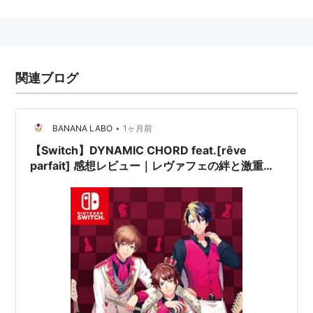
CHORD』（ダイナミックコード）に所属している4つ
のバンドにスポットを当てて、バンド音楽の楽しさや、
バンドマンとの甘く激しい恋物語を描く。
関連ブログ
キャスト
[rêve parfait]（レーヴ パッフェ）
•
BANANA LABO
1ヶ月前
香椎玲音：江口拓也
【Switch】DYNAMIC CHORD feat.[rêve
百瀬つむぎ：木村良平
parfait] 感想レビュー｜レヴァフェの絆と激重恋
愛が魅力の乙女ゲーム【ネタバレあり】
月野原久遠：鳥海浩輔
香椎亜貴：広瀬裕也
Liar-S（ライアーズ）
檜山朔良：寺島拓篤
珠洲乃千哉：岡本信彦
結崎芹：柿原徹也