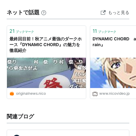
的に不安定なキャラクターが苦手な人 快適なゲームシス
【通常版】DYNAMIC CHORD
ネットで話題
もっと見る
feat.[rêve parfait] V edition -
テムを重視する人 オススメ度（★５段階評価）
PS Vita
★★★★☆★…
出版社/メーカー:
honeybee
21
11
ブックマーク
ブックマーク
発売日:
2016/09/29
最終回目前！秋アニメ最強のダークホ
DYNAMIC CHORD ac
メディア:
Video Game
ース『DYNAMIC CHORD』の魅力を
rain』
この商品を含むブログ (1件) を見る
徹底紹介
DYNAMIC CHORD feat.Liar-S
V edition (通常版) - PS Vita
出版社/メーカー:
honeybee
発売日:
2016/12/22
originalnews.nico
www.nicovideo.jp
メディア:
Video Game
この商品を含むブログを見る
関連ブログ
DYNAMIC CHORD
feat.KYOHSO V edition (通常