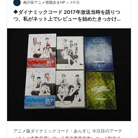
•
相川笹アニメ視聴歩きHP
4年前
版) - PS Vita
🔶ダイナミックコード 2017年放送当時を語りつ
出版社/メーカー:
honeybee
つ、私がネット上でレビューを始めたきっかけを
発売日:
2017/03/30
メディア:
Video Game
話しました
この商品を含むブログを見る
PC専用ゲーム『DYNAMIC
CHORD feat.[rêve parfait]』通
常版
出版社/メーカー:
honeybee
発売日:
2014/12/26
メディア:
DVD-ROM
この商品を含むブログを見る
「DYNAMIC CHORD feat.Liar-
S」 通常版
出版社/メーカー:
honeybee
アニメ版ダイナミックコード・あらすじ 今注目のアーテ
発売日:
2015/03/27