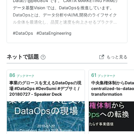
Dataの @pei0804 です。 CARTA MARKETING FIRMの
データ基盤Vision では、DataOpsを推進しています。
DataOpsとは、データ分析やAI/ML開発のライフサイク
ル全体を最適化し、品質と速度を向上させるプラクティ
スです。 speakerdeck.com 弊社の考えるDataOpsが実
#
DataOps
#
DataEngineering
現されている世界観は、「利用者は価値創出に集中で
き、基盤チームは仕組み作りに集中できる状態であ
る。」です。 過去に発表した資料があるので、直近どう
ネットで話題
もっと見る
いう取り組みをしているのか興味がある方は、こちらの
スライ…
86
61
ブックマーク
ブックマーク
事業のグロースを支えるDataOpsの現
中央集権体制からData
場 #DataOps #DevSumi #デブサミ /
centralized-to-data
20180727 - Speaker Deck
transformation