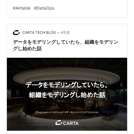
が異なること、執筆時にはできないが今後機能が追加さ
#
Airtable
#
DataOps
れてできるようになっている可能性があることはご了承
ください。 はじめに 背景 Airtableとは Airtableでできる
こと UI上で操作が完結し、データの追加/編集がサクサク
•
できる 表計算ソフトでおなじみの便利機能がたくさんあ
CARTA TECH BLOG
4年前
る Web APIでCRUD操作が…
データをモデリングしていたら、組織をモデリン
グし始めた話