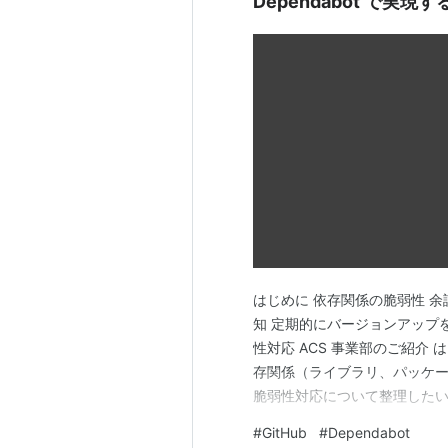
Dependabot で実
はじめに 依存関係の脆弱性 余談
知 定期的にバージョンアップをす
性対応 ACS 事業部のご紹介
存関係（ライブラリ、パッケージ
脆弱性対応について整理したい
の脆弱性の事例といえば、Log4She
#
GitHub
#
Dependabot
月、ログ出力ライブラリ「Apach