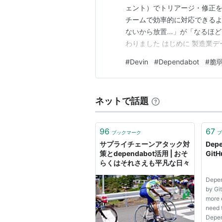
ェント）でトリアージ・修正を
チームで効率的に対応できるよ
ないから放置...」が「なる
わりました はじめに 製造業デー
す。 突然ですが、みなさんのリ
#
Devin
#
Dependabot
#
脆
んか？ 「あ、また増えてる..
ネットで話題
96
67
ブックマーク
ブ
サプライチェーンアタック対
Depe
策とdependabot活用 | おそ
GitH
らくはそれさえも平凡な日々
Depen
by Gi
more 
need 
Depen