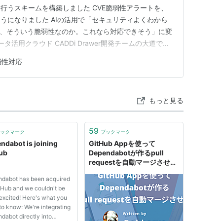
行うスキームを構築しました CVE脆弱性アラートを、
うになりました AIの活用で「セキュリティよくわから
ほど、そういう脆弱性なのか。これなら対応できそう」に変
タ活用クラウド CADDi Drawer開発チームの大道で
ポジトリにDependabotのアラート、溜まっていませ
弱性対応
.まあ今は忙しいし、後で見よう」って思っちゃいませ…
もっと見る
59
ックマーク
ブックマーク
ndabot is joining
GitHub Appを使って
ub
Dependabotが作るpull
requestを自動マージさせる
- inSmartBank
dabot has been acquired
tHub and we couldn't be
excited! Here's what you
to know: We're integrating
dabot directly into