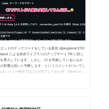
ドのテックリードをしている新谷 (@euglena1215)
dabot による依存ライブラリのアップデート PR に対し
ューを導入しています。しかし、CI が失敗しているにもか
への影響は低いと判断します」というコメントがついてし
レビュー時点では CI が完了しておらず、Devin がコ
ーしていたことが原因です。この問題を解決するために、
るよう、ワークフローを修正しました。 方法 従来の…