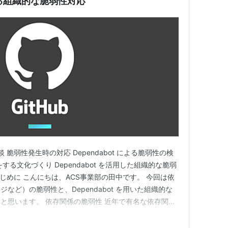
現する組織的な脆弱性対応
 脆弱性発生時の対応 Dependabot による脆弱性の検
る文化づくり Dependabot を活用した組織的な脆弱
 はじめに こんにちは、ACS事業部の田中です。 今回は依
など）の脆弱性と、Dependabot を用いた組織的な
と思います。 依存関係の脆弱性 近年で有名な依存関係
ll（CVE-2021-44228）でしょうか。 2021年11
e Log4j 2」に脆弱性…