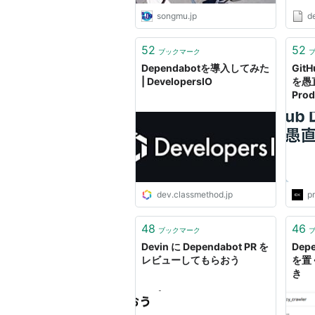
GitHub
songmu.jp
d
PRs 👮‍
Depen
Marke
52
52
ブックマーク
it int
Dependabotを導入してみた
GitH
| DevelopersIO
を愚
Prod
dev.classmethod.jp
pr
48
46
ブックマーク
Devin に Dependabot PR を
Dep
レビューしてもらおう
を置
き