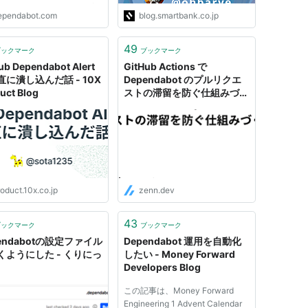
, starting with security fix
ependabot.com
blog.smartbank.co.jp
♂️ You can still install
dabot from the GitHub
tplace whilst we integrate
49
ブックマーク
ブックマーク
o GitHub, but it's now ...
ub Dependabot Alert
GitHub Actions で
直に潰し込んだ話 - 10X
Dependabot のプルリクエ
uct Blog
ストの滞留を防ぐ仕組みづく
り
oduct.10x.co.jp
zenn.dev
43
ブックマーク
ブックマーク
endabotの設定ファイル
Dependabot 運用を自動化
くようにした - くりにっ
したい - Money Forward
Developers Blog
この記事は、Money Forward
Engineering 1 Advent Calendar