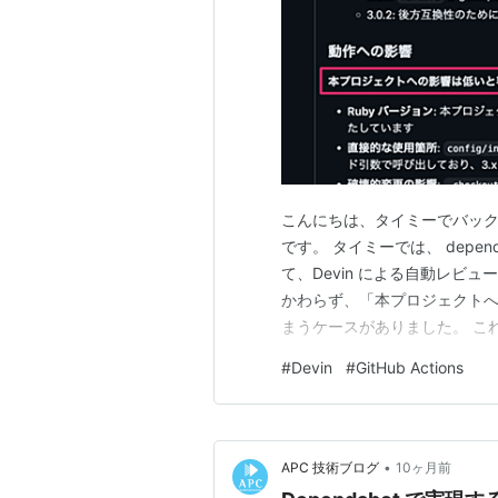
こんにちは、タイミーでバックエン
です。 タイミーでは、 depen
て、Devin による自動レビ
かわらず、「本プロジェクト
まうケースがありました。 これは
ードの差分だけを見てレビュ
#
Devin
#
GitHub Actions
CI 完了後にレビューを実施す
•
APC 技術ブログ
10ヶ月前