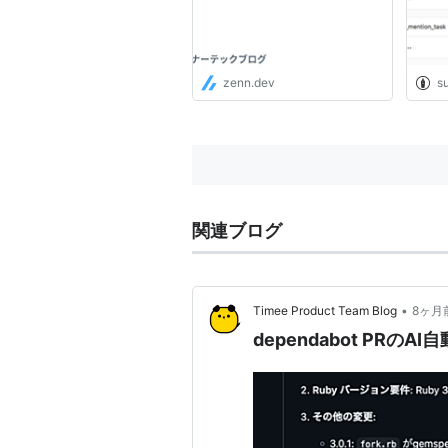
zenn.dev
s
関連ブログ
•
Timee Product Team Blog
8ヶ月
dependabot PR