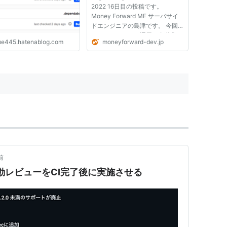
2022 16日目の投稿です。
Money Forward ME サーバサイ
ドエンジニアの島津です。 今回
は、Dependabot 運用の自動化に
ue445.hatenablog.com
moneyforward-dev.jp
ついて、ご紹介したいと思いま
す。 Dependabot について
Dependabot は、プロジェクトで
使用されているライブラリの脆弱
性を監視し、依存関係...
前
のAI自動レビューをCI完了後に実施させる