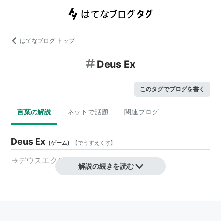
はてなブログ トップ
Deus Ex
このタグでブログを書く
言葉の解説
ネットで話題
関連ブログ
Deus Ex
(
ゲーム
)
【
でうすえくす
】
→
デウスエクス
解説の続きを読む