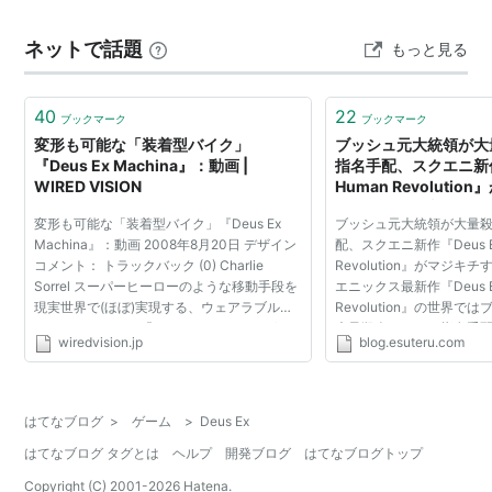
ネットで話題
もっと見る
40
22
ブックマーク
ブックマーク
変形も可能な「装着型バイク」
ブッシュ元大統領が大
『Deus Ex Machina』：動画 |
指名手配、スクエニ新作『
WIRED VISION
Human Revoluti
る : はちま起稿
変形も可能な「装着型バイク」『Deus Ex
ブッシュ元大統領が大量
Machina』：動画 2008年8月20日 デザイン
配、スクエニ新作『Deus Ex
コメント： トラックバック (0) Charlie
Revolution』がマジキ
Sorrel スーパーヒーローのような移動手段を
エニックス最新作『Deus Ex
現実世界で(ほぼ)実現する、ウェアラブル・
Revolution』の世界
モーターサイクル『Deus Ex Machina』(デ
大量殺人犯として指名手
wiredvision.jp
blog.esuteru.com
ウス・エクス・マキーナ：ラテン語で「機械
明らかに スクエニ新作「Deus
仕掛けの神」の意)を紹介...
Revolution」 【そのスク
はてなブログ
>
ゲーム
>
Deus Ex
はてなブログ タグとは
ヘルプ
開発ブログ
はてなブログトップ
Copyright (C) 2001-
2026
Hatena.