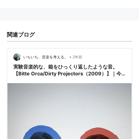
ソロ・プロジェクトとして2002年に活動を開始した。
不定形バンドとして活動しており、現在はデイブを含め
た6人編成である。
2007年に発表した「Rise Above」がアメリカでは
関連ブログ
Dead Oceansから、イギリスではラフ・トレードから
リリースされ、ダーティ・プロジェクターズの名は世界
中に広まることとなる。その後ビョークの目に止まり、
•
いちいち、音楽を考える。
2年前
デイブが書き下ろした楽曲をビョークとライブで共演す
実験音楽的な、箱をひっくり返したような音。
るなど話題となった。2008年4月、Domino Recordsと
【Bitte Orca/Dirty Projectors（2009）】｜今
契約を結び、2009年6月に『ビッテ・オルカ』をリリー
日のTSUTAYA DISCAS日記。#298
スした。同年、AIDS撲滅のために音楽を通じて貢献し
ようと始まった、Red Hot Compilationシリーズの20周
年記念アルバム『Dark Was the Night』に参加、デヴィ
ッド・バーンと共作している。
2010年3月に初来日。さらに同年のフジロックフェステ
ィバルに出演した。また、ビョークと共作した『Mount