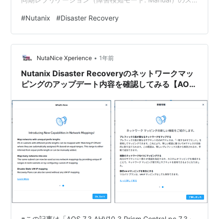
ケジュールを作成しました。今回は、同様に「障害検知
#
Nutanix
#
Disaster Recovery
モード: Automatic」を試してみます。 目次 目次 1.今回
の環境 2. 同期レプリケーションポリシーの作成 3. 障害
検知モードの動作確認 1.今回の環境 AOS: 7.3AHV:
•
10.3Prism Central:…
NutaNice Xperience
1年前
Nutanix Disaster Recoveryのネットワークマッ
ピングのアップデート内容を確認してみる【AOS
7.3 AHV 10.3／pc.7.3】
※この記事は「AOS 7.3 AHV10.3 Prism Central pc.7.3」