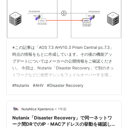
※この記事は「AOS 7.3 AHV10.3 Prism Central pc.7.3」
時点の情報をもとに作成しています。その後の機能アッ
プデートについてはメーカーの公開情報をご確認くださ
い。 今回は、Nutanix「Disaster Recovery」で別のネッ
トワークなどに仮想マシンをフェイルオーバーする場合
の「カスタムIP」設定について検証してみます。 目次 目
#
Nutanix
#
AHV
#
Disaster Recovery
次 1.今回の環境 2. NGTのインストール 3. ネットワーク
のマッピング 4. フェイルオーバーの実行 5. フェイルバ
ックしたらどうなる？ 1.今回の環境 AOS: 7.3AHV:
•
10.3Prism Central: p…
NutaNice Xperience
1年前
Nutanix「Disaster Recovery」で同一ネットワ
ーク間DRでのIP・MACアドレスの挙動を確認し