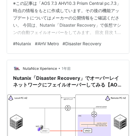
※この記事は「AOS 7.3 AHV10.3 Prism Central pc.7.3」
時点の情報をもとに作成しています。その後の機能アッ
プデートについてはメーカーの公開情報をご確認くださ
い。 今回は、Nutanix「Disaster Recovery」で仮想マシ
ンの自動フェイルオーバーをしてみます。 目次 目次 1.今
回の環境 2. 同期レプリケーションスケジュールの作成 3.
#
Nutanix
#
AHV Metro
#
Disaster Recovery
Witness VMのデプロイ 4. 自動フェイルオーバーのリカ
バリプランを作成 5. 仮想マシンの自動フェイルオーバー
1.今回の環境 AOS: 7.3AHV: 10.3Prism Central:
•
pc.7.3W…
NutaNice Xperience
1年前
Nutanix「Disaster Recovery」でオーバーレイ
ネットワークにフェイルオーバーしてみる【AOS
7.3 AHV 10.3／pc.7.3】