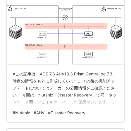
てみる【AOS 7.3 AHV 10.3／pc.7.3】
※この記事は「AOS 7.3 AHV10.3 Prism Central pc.7.3」
時点の情報をもとに作成しています。その後の機能アッ
プデートについてはメーカーの公開情報をご確認くださ
い。 今回は、Nutanix「Disaster Recovery」で同一ネッ
トワーク間でフェイルオーバーした仮想マシンのIP・
MACアドレスの挙動を確認してみます。 目次 目次 1.今回
#
Nutanix
#
AHV
#
Disaster Recovery
の環境 2. ネットワークのマッピング 3. フェイルオーバ
ーの実行 1.今回の環境 AOS: 7.3AHV: 10.3Prism Central:
pc.7.3 ▽今回の環境のイメージは以下の通りです。