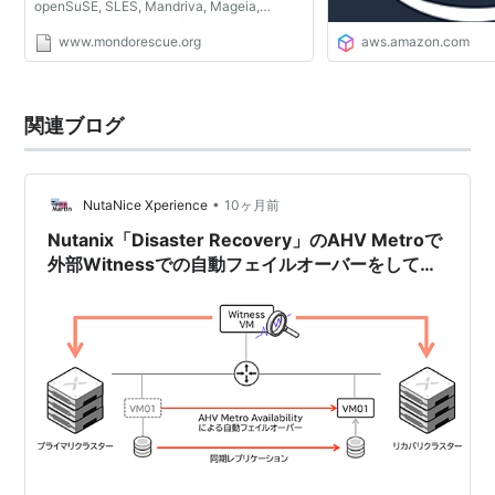
openSuSE, SLES, Mandriva, Mageia,
Debian, Ubuntu, Gentoo). It supports tapes,
www.mondorescue.org
aws.amazon.com
disks, network and CD/DVD as backup
media, multiple fi...
関連ブログ
•
NutaNice Xperience
10ヶ月前
Nutanix「Disaster Recovery」のAHV Metroで
外部Witnessでの自動フェイルオーバーをしてみ
る【AOS 7.3 AHV 10.3／pc.7.3】