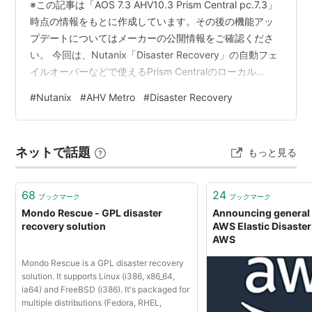
※この記事は「AOS 7.3 AHV10.3 Prism Central pc.7.3」
時点の情報をもとに作成しています。その後の機能アッ
プデートについてはメーカーの公開情報をご確認くださ
い。 今回は、Nutanix「Disaster Recovery」の自動フェ
イルオーバーなどで使えるPrism Centralのローカル
Witnessサービスを使用してみます。 目次 目次 1.今回の
#
Nutanix
#
AHV Metro
#
Disaster Recovery
環境 2. 環境とWitnessサービスの確認 3. 保護ポリシーの
作成と仮想マシンの保護 4. リカバリプランの作成 5. 自
動フェイルオーバーの実行 1.今回の環境 AOS: 7.3AHV:
ネットで話題
もっと見る
10.3Pris…
68
24
ブックマーク
ブックマーク
Mondo Rescue - GPL disaster
Announcing general a
recovery solution
AWS Elastic Disaster
AWS
Mondo Rescue is a GPL disaster recovery
solution. It supports Linux (i386, x86_64,
ia64) and FreeBSD (i386). It's packaged for
multiple distributions (Fedora, RHEL,