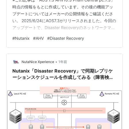
時点の情報をもとに作成しています。その後の機能アッ
プデートについてはメーカーの公開情報をご確認くださ
い。 2025/6/24にAOS7.3がリリースされました。今回の
アップデートで、Disaster Recoveryのネットワークマッ
ピング機能が強化されましたが、こちらの内容を確認し
#
Nutanix
#
AHV
#
Disaster Recovery
てみます。 目次 目次 1.今回の環境 2. プレフィックス長
が異なるネットワークのマッピング 3. 複数のネットワー
クを一つにマッピングする 4. 静的IPアドレスのマッピン
•
グの無効化 1.今回の環境 AOS: 7.3AHV:…
NutaNice Xperience
1年前
Nutanix「Disaster Recovery」で同期レプリケ
ーションスケジュールを作成してみる（障害検知
モード: Manual）【AOS 7.0 AHV 10.0／
pc.2024.3】