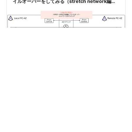
イルオーバーをしてみる（stretch network編）
【AOS 7.0 AHV 10.0／pc.2024.3】
※この記事は「AOS 7.0 AHV10.0 Prism Central
pc.2024.3」時点の情報をもとに作成しています。その
後の機能アップデートについてはメーカーの公開情報を
ご確認ください。 前回の記事では、Nutanix「Disaster
Recovery」で計画されたフェイルオーバーを実施しまし
た。今回は、計画外のフェイルオーバーを実施してみま
#
Disaster Recovery
す。 目次 目次 1.今回の環境 2. 計画外のフェイルオーバ