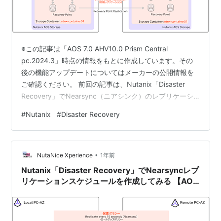
※この記事は「AOS 7.0 AHV10.0 Prism Central
pc.2024.3」時点の情報をもとに作成しています。その
後の機能アップデートについてはメーカーの公開情報を
ご確認ください。 前回の記事は、Nutanix「Disaster
Recovery」でNearsync（ニアシンク）のレプリケーシ
ョンスケジュールの保護ポリシーを作成しました。今回
#
Nutanix
#
Disaster Recovery
は、同期レプリケーションのスケジュールを作成してま
す。 目次 目次 1.今回の環境 2. 同期レプリケーションポ
リシーの作成 3. 障害検知モードの動作確認 1.今回の環境
•
AOS: 7.0.1AHV: 10.0.1Prism Centr…
NutaNice Xperience
1年前
Nutanix「Disaster Recovery」でNearsyncレプ
リケーションスケジュールを作成してみる 【AOS
7.0 AHV 10.0／pc.2024.3】