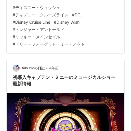
える限定品なども用意されています。また、代々の船か
#
ディズニー・ウィッシュ
ら同じ名前のショップを受け継ぎつつも、新しい独自の
#
ディズニー・クルーズライン
#
DCL
ショップを展開。 デッキ3（船3階）のグランドホールと
#
Disney Cruise Line
#
Disney Wish
ウォルト・ディズニー・シアターを行き来する通路の両
#
トレジャー・アントールド
側にはエレガントなショップが合計で5軒建ち並びます。
#
ミッキー・メインセイル
ここではディズニー全般のアイテムや、ジュエリー、腕
#
ドリー・フォーゲット・ミー・ノット
時計、アクセサリーなどの高級品なども取…
•
takubloの日記
4年前
初導入キャプテン・ミニーのミュージカルショー
最新情報