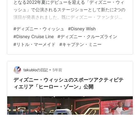
となる2022年夏にデビューを迎える「ディズニー・ウィ
ッシュ」で公演されるステージショーとして新たに2つの
演目が発表されました。既にディズニー・ファンタジー
で公演されているブロードウェイスタイルのミュージカ
#
ディズニー・ウィッシュ
#
Disney Wish
ルショー『ディズニー・アラジン：ミュージカル・スペ
#
Disney Cruise Line
#
ディズニー・クルーズライン
クタキュラー』に加え、『ディズニー・リトル・マーメ
#
リトル・マーメイド
#
キャプテン・ミニー
イド』と『ディズニー・シーズ・アドベンチャー』は、
映画『ファンタジア』の幻想的な花の世界を表現した劇
場「ウォルト・ディズニー・シアター」で公演されま
す。 NEW!ディズニー・リトル・マーメイド…
•
takubloの日記
5年前
ディズニー・ウィッシュのスポーツアクティビテ
ィエリア「ヒーロー・ゾーン」公開