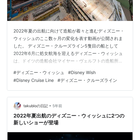
2022年夏の出航に向けて造船が着々と進むディズニー・
ウィッシュのここ数ヶ月の変化を表す動画が公開されま
した。 ディズニー・クルーズライン5隻目の船として
2022年6月に処女航海を迎えるディズニー・ウィッシュ
は、ドイツの造船会社マイヤー・ヴェルフトの造船所に
て建設が行われています。造船は大きなブロックを組み
#
ディズニー・ウィッシュ
#
Disney Wish
立てていくように進められ、現在は船の見た目としては
#
Disney Cruise Line
#
ディズニー・クルーズライン
ほぼ完成している状態。船としての設備の取付や客室の
工事を経て、試運転へと移ることになります。 8月頃の
ディズニー・ウィッシュ造船の様子はこちら 前方ファネ
ルの取付 7月には、船前方の巨大ファネル（煙突）が船
•
takubloの日記
5年前
の上部に設置されました。ディズニー・…
2022年夏出航のディズニー・ウィッシュに2つの
新しいショーが登場