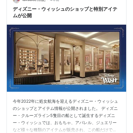
港“エームスハーヴェン”に到着した…
ディズニー・ウィッシュのショップと特別アイテ
ムが公開
今年2022年に処女航海を迎えるディズニー・ウィッシュ
のショップとアイテム情報が公開されました。 ディズニ
ー・クルーズライン5隻目の船として誕生するディズニ
ー・ウィッシュでは、おもちゃ、アパレル、ジュエリー
など様々な種類のアイテムが販売され、この船だけで買