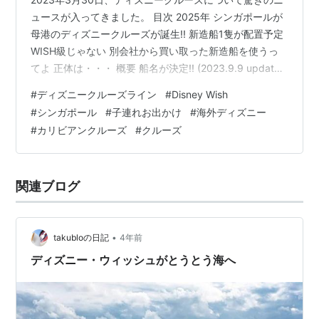
ュースが入ってきました。 目次 2025年 シンガポールが
母港のディズニークルーズが誕生!! 新造船1隻が配置予定
WISH級じゃない 別会社から買い取った新造船を使うっ
てよ 正体は・・・ 概要 船名が決定!! (2023.9.9 update)
寄港地 [2025.9.11Update!!] 処女航海が26年3月へ延期!!
#
ディズニークルーズライン
#
Disney Wish
[2026.3.8update!!]プレビュークルーズの全容が判明！
#
シンガポール
#
子連れお出かけ
#
海外ディズニー
総括 過去記事はこちらから！ 2025年 シンガポールが母
#
カリビアンクルーズ
#
クルーズ
港のディズニークルーズが誕生!! もうタイトルの通りで
す。 これまで計5隻、北米・欧州に…
関連ブログ
•
takubloの日記
4年前
ディズニー・ウィッシュがとうとう海へ