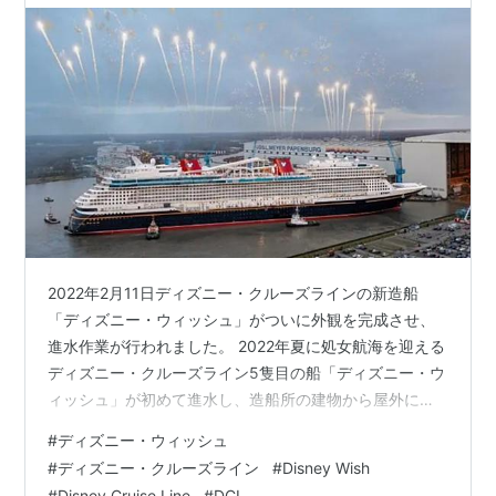
2022年2月11日ディズニー・クルーズラインの新造船
「ディズニー・ウィッシュ」がついに外観を完成させ、
進水作業が行われました。 2022年夏に処女航海を迎える
ディズニー・クルーズライン5隻目の船「ディズニー・ウ
ィッシュ」が初めて進水し、造船所の建物から屋外に出
されました。ドイツの造船会社マイヤー・ヴェルフトの
#
ディズニー・ウィッシュ
造船所での進水のお祝いももちろんディズニースタイル
#
ディズニー・クルーズライン
#
Disney Wish
で行われ、花火あり、音楽ありの中で、キャプテン・ミ
#
Disney Cruise Line
#
DCL