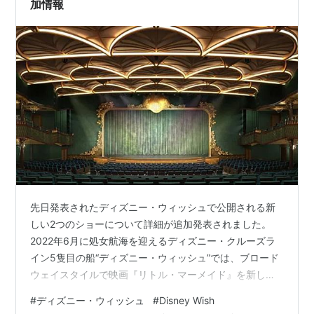
加情報
先日発表されたディズニー・ウィッシュで公開される新
しい2つのショーについて詳細が追加発表されました。
2022年6月に処女航海を迎えるディズニー・クルーズラ
イン5隻目の船“ディズニー・ウィッシュ”では、ブロード
ウェイスタイルで映画『リトル・マーメイド』を新しい
形で表現するミュージカルショーと、乗船日にキャプテ
#
ディズニー・ウィッシュ
#
Disney Wish
ン・ミニーやグーフィーなどのたくさんのディズニー・