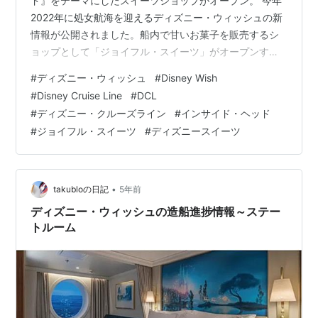
ド』をテーマにしたスイーツショップがオープン。 今年
2022年に処女航海を迎えるディズニー・ウィッシュの新
情報が公開されました。船内で甘いお菓子を販売するシ
ョップとして「ジョイフル・スイーツ」がオープンする
ことが発表されました。ピクサー映画の『インサイド・
#
ディズニー・ウィッシュ
#
Disney Wish
ヘッド』をテーマにしたカラフルで豊かな味わいのある
#
Disney Cruise Line
#
DCL
ショップで、感情を動かすような美味しいデザートが用
#
ディズニー・クルーズライン
#
インサイド・ヘッド
意されています。 「ジョイフル・スイーツ」は、映画に
#
ジョイフル・スイーツ
#
ディズニースイーツ
登場する11歳の女の子“ライリー”の頭の中の司令部をイメ
ージしており、店内にはライリーの頭の中の世界にいる
感情たちの像が置かれています。また、照…
•
takubloの日記
5年前
ディズニー・ウィッシュの造船進捗情報～ステー
トルーム