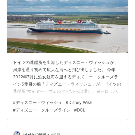
ドイツの造船所を出港したディズニー・ウィッシュが、
河岸を通り初めて広大な海へと飛び出しました。 今年
2022年7月に処女航海を迎えるディズニー・クルーズラ
イン5隻目の船「ディズニー・ウィッシュ」が、ドイツの
造船所“マイヤー・ヴェルフト”から出港し、ヨーロッパ各
国に囲まれた北海へと進出しました。造船所から北海ま
#
ディズニー・ウィッシュ
#
Disney Wish
ではエムス川を約24時間掛けて移動。水位に高低差のあ
#
ディズニー・クルーズライン
#
DCL
る河川を水量調整で船舶を通過させるためのこう門や跳
ね橋など狭い水域の通過などもあり約42kmの道のりを2
ノット（時速3km）のゆっくりした速度で運航しまし
た。 エムス川の河口付近、オランダの北部に位置する
•
takubloの日記
4年前