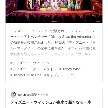
ディズニー・ウィッシュで公演される「ディズニー・シ
ー・ジ・アドベンチャー / Disney Seas the Adventure」
の新情報が公開されました。 昨日の「ディズニー・リト
ル・マーメイド」の記事に引き続き、今年2022年夏に処
女航海を迎えるディズニー・ウィッシュの「ウォルト・
ディズニー・シアター」で開催されるステージショー
#
ディズニー・ウィッシュ
「ディズニー・リトル・マーメイド」についての新しい
#
ディズニー・クルーズライン
#
Disney Wish
情報とコンセプトアートが発表されました。 乗船日の夜
#
Disney Cruise Line
#
キャプテン・ミニー
に公開される「ディズニー・シー・ジ・アドベンチャ
ー」はディズニー・ウィッシュ完全オリジナルのミュー
ジカルショーで、キャプテン・ミニーの手助けでグーフ
ィーが悪戦苦闘し…
•
takubloの日記
4年前
ディズニー・ウィッシュが進水で新たなる一歩