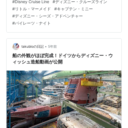
#
Disney Cruise Line
#
ディズニー・クルーズライン
ピクサーのキャラクターが登場するショーが、この船の
#
リトル・マーメイド
#
キャプテン・ミニー
オリジナル作品として公演されことが発表されていま
#
ディズニー・シーズ・アドベンチャー
す。この2つのショーについて詳しい情報が新たに公開。
#
パイレーツ・ナイト
また、既存のディズニーの船でも人気のパイレーツデッ
キパーティーが、全く新しい内容で行われる…
•
takubloの日記
5年前
船の外観がほぼ完成！ドイツからディズニー・ウ
ィッシュ造船動画が公開