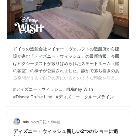
ドイツの造船会社マイヤー・ヴェルフトの造船所から建
設が進む「ディズニー・ウィッシュ」の最新情報。今回
はピクシーダストが散りばめられたステートルーム（船
の客室）の様子が公開されました。静かで落ち着きのあ
る空間がまるで自分の家にいるかのような印象を与え、
ディズニーらしい遊び心ある装飾や限られた空間を最大
#
ディズニー・ウィッシュ
#
Disney Wish
限に活かす工夫が随所に見らるステートルームになって
#
Disney Cruise Line
#
ディズニー・クルーズライン
います 安らぎと魔法に満ちた空間を創り出すために、配
色や照明、形などデザイナーとアーティストが数年かけ
て試行錯誤し設計したステートルームは、建設前には実
物大の模型を数百個単位で作成して全体のバランスを視
•
takubloの日記
5年前
覚的に確認する作業が行われました。 1,254室…
ディズニー・ウィッシュ新しい2つのショーに追