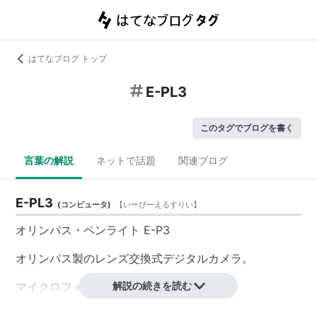
はてなブログ トップ
E-PL3
このタグでブログを書く
言葉の解説
ネットで話題
関連ブログ
E-PL3
(
コンピュータ
)
【
いーぴーえるすりい
】
オリンパス・ペンライト E-P3
オリンパス製のレンズ交換式デジタルカメラ。
マイクロフォーサーズマウントを採用。
解説の続きを読む
http://kakaku.com/item/K0000268222/