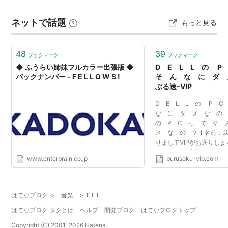
ネットで話題
もっと見る
48
39
ブックマーク
ブックマーク
◆ ふうらい姉妹フルカラー出張版 ◆
D E L L の 
バックナンバー - F E L L O W S !
そ ん な に ダ 
ぶる速-VIP
D E L L の P 
な に ダ メ な の 
の P C っ て そ
メ な の ？ 1 名前：
りましてVIPがお送りします
2010/05/30(日) 21:50:08
www.enterbrain.co.jp
burusoku-vip.com
安いからカスタマイズ購
んだけど 2chだと評判悪いっ
はてなブログ
>
音楽
>
E.L.L
はてなブログ タグとは
ヘルプ
開発ブログ
はてなブログトップ
Copyright (C) 2001-
2026
Hatena.