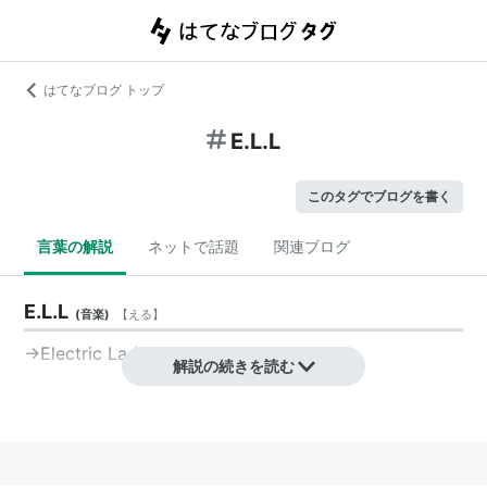
はてなブログ トップ
E.L.L
このタグでブログを書く
言葉の解説
ネットで話題
関連ブログ
E.L.L
(
音楽
)
【
える
】
→Electric Lady Land
解説の続きを読む