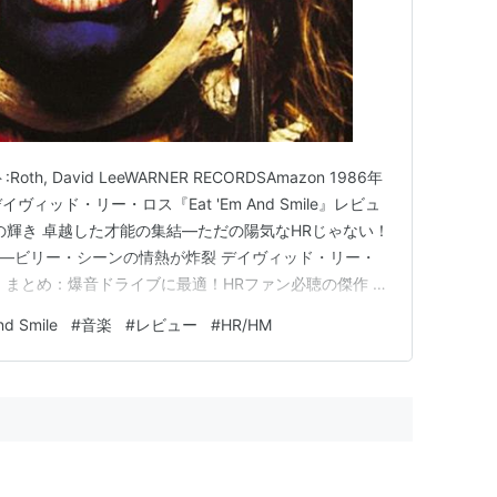
:Roth, David LeeWARNER RECORDSAmazon 1986年
nnel デイヴィッド・リー・ロス『Eat 'Em And Smile』レビュ
の輝き 卓越した才能の集結—ただの陽気なHRじゃない！
y」—ビリー・シーンの情熱が炸裂 デイヴィッド・リー・
 まとめ：爆音ドライブに最適！HRファン必聴の傑作 参
e Rose Shy Boy I'm Easy…
nd Smile
#
音楽
#
レビュー
#
HR/HM