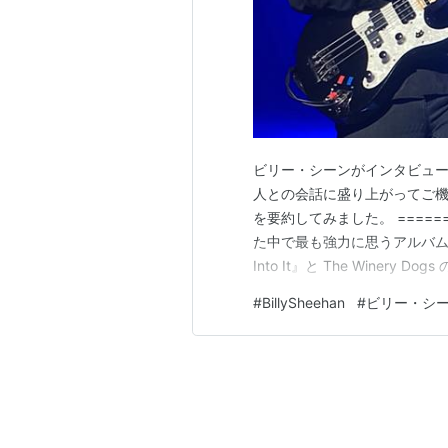
ビリー・シーンがインタビュ
人との会話に盛り上がってご
を要約してみました。 ======
た中で最も強力に思うアルバムは？ DL
Into It』と The Winer
聴かせたアルバムさ。アルバ
#
BillySheehan
#
ビリー・シ
い時というのはあるんだ。この