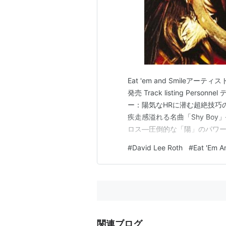
Eat 'em and Smileアーティスト
発売 Track listing Perso
ー：陽気なHRに潜む超絶技巧
疾走感溢れる名曲「Shy Bo
ロス—圧倒的な「陽」のパワー
考音源 通販 Track listing Yanke
#
David Lee Roth
#
Eat 'Em A
関連ブログ