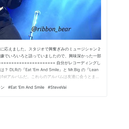
ーに応えました。スタジオで興奮ぎみのミュージシャン２
機嫌でいろいろと語っていましたので、興味深かった一部
===================== 自分がレコーディングし
Rの『Eat 'Em And Smile』と Mr.Big の『Lean
y Dogs の1stアルバムだ。これらのアルバムは友達に会うとまず
ムの制作には全力を注いでも完成品が自分にしっくりこな
ーン
#
Eat 'Em And Smile
#
SteveVai
３枚は強力だった。 …