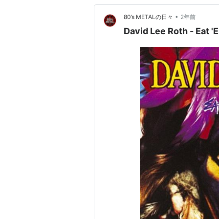
•
80’s METALの日々
2年前
David Lee Roth - Eat 