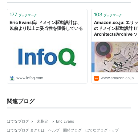
界では、多対多の関連がたくさんあって複雑。関係を制
限することで設計をシ…
177
103
ブックマーク
ブックマーク
Eric Evans氏: ドメイン駆動設計は、
Amazon.co.jp: 
以前より以上に妥当性を獲得している
のドメイン駆動設計 (I
Architects’Archi
の実践): Eric Evans 
修), 今関剛 (翻訳), 和
野祐子 (翻訳): 本
www.infoq.com
www.amazon.co.jp
関連ブログ
はてなブログ
>
未指定
>
Eric Evans
はてなブログ タグとは
ヘルプ
開発ブログ
はてなブログトップ