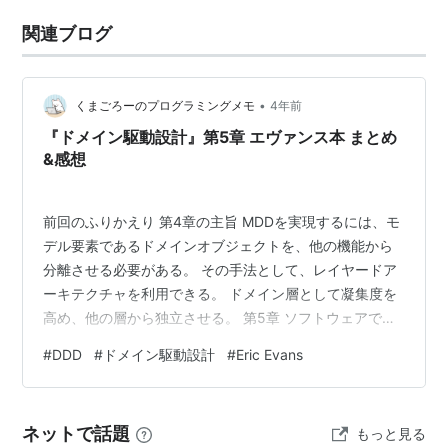
関連ブログ
•
くまごろーのプログラミングメモ
4年前
『ドメイン駆動設計』第5章 エヴァンス本 まとめ
&感想
前回のふりかえり 第4章の主旨 MDDを実現するには、モ
デル要素であるドメインオブジェクトを、他の機能から
分離させる必要がある。 その手法として、レイヤードア
ーキテクチャを利用できる。 ドメイン層として凝集度を
高め、他の層から独立させる。 第5章 ソフトウェアで実
現されたモデル この章では、モデルを構成する個々の要
#
DDD
#
ドメイン駆動設計
#
Eric Evans
素に注目する。 モデルを表現するのには、3パターンの
要素があるといえる。 エンティティ 連続性と一意性を持
っている 値オブジェクト 何かの状態を記述する属性 サ
ネットで話題
もっと見る
ービス アクションや操作をする責務を持つ 関連 現実世