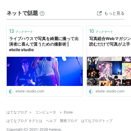
ネットで話題
もっと見る
13
10
ブックマーク
ブックマーク
ライブハウスで写真を綺麗に撮って出
写真総合Webマガジン eto
演者に喜んで貰うための撮影術 |
読むだけで写真が上手
etoile studio
etoile-studio.com
etoile-studio.com
はてなブログ
>
コンピュータ
>
Etoile
はてなブログ タグとは
ヘルプ
開発ブログ
はてなブログトップ
Copyright (C) 2001-
2026
Hatena.