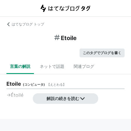
はてなブログ トップ
Etoile
このタグでブログを書く
言葉の解説
ネットで話題
関連ブログ
Etoile
(
コンピュータ
)
【
えとわる
】
→
Étoilé
解説の続きを読む