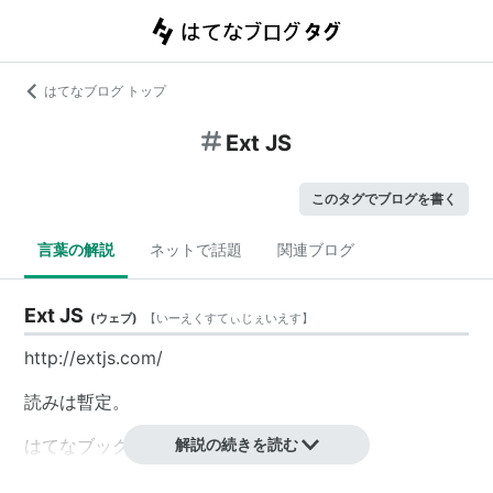
はてなブログ トップ
Ext JS
このタグでブログを書く
言葉の解説
ネットで話題
関連ブログ
Ext JS
(
ウェブ
)
【
いーえくすてぃじぇいえす
】
http://extjs.com/
読みは暫定。
はてなブックマークのコメントより：
解説の続きを読む