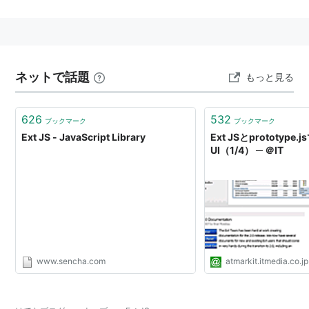
「GUIコンポーネントが充実．ライブラリ非依存
版に加え，ｊQuery,YUI，prototypeそれぞれに依
存したバージョンも」
「 ダイアログが得意な JavaScript ライブラリ。
ネットで話題
もっと見る
Apollo にも採用された」
「Yahoo UI Libraryの拡張ライブラリ「Ext JS」
626
532
ブックマーク
ブックマーク
（旧yui-ext）の公式ページ。prototype.js +
Ext JS - JavaScript Library
Ext JSとprototyp
script.aculo.usやjQueryにも対応。」
UI（1/4） ─ ＠IT
ライセンス
Extのライセンス（翻訳）
http://hoikuru.net/programming/ext_license.html
www.sencha.com
atmarkit.itmedia.co.jp