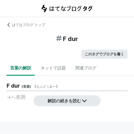
はてなブログ トップ
F dur
このタグでブログを書く
言葉の解説
ネットで話題
関連ブログ
F dur
(
音楽
)
【
えふどぅあー
】
→
ヘ長調
解説の続きを読む