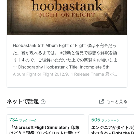
Hoobastank 5th Album Fight or Flight 僕は不完全だっ
た。君が現れるまでは。 ※独断と偏見で感想や解釈を語
りますので、ご理解いただいた上での閲覧をお願いしま
す Discography Hoobastank Title: Incomplete 5th
Album Fight or Flight 2012.9.11 Release Thema 君が居
てこそ、僕は完璧になれると甘く歌うラブソング。
Sound 比較的明るい曲調のラブソング。フーバスタンク
の持つ独特の世界観やサウンドが良い味になっている。
ネットで話題
もっと見る
ただ単に明るいだけじゃない哀愁や儚さを放つサウンド
が癖になる。 …
734
505
ブックマーク
ブックマーク
『Microsoft Flight Simulator』印象
エンジニアがタイトル
はどう？現役プロパイロットに聞いて
すべき本 - Fight the F