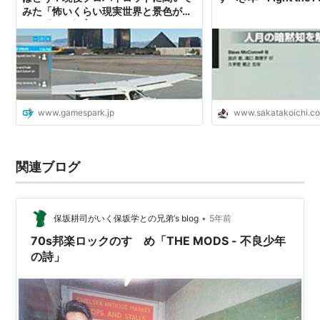
みた「怖いくらい現実世界と景色が同
じ」【特集】 | Game*Spark - 国内・
海外ゲーム情報サイト
www.gamespark.jp
www.sakatakoichi.c
関連ブログ
•
保坂耕司がいく保坂学との兄弟’s blog
5年前
70s邦楽ロックのすゝめ「THE MODS - 不良少年
の詩」