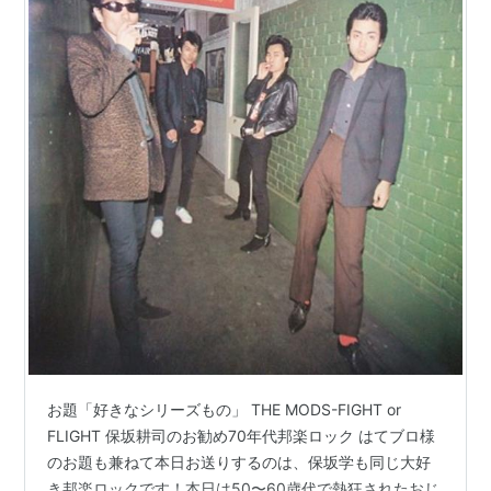
お題「好きなシリーズもの」 THE MODS-FIGHT or
FLIGHT 保坂耕司のお勧め70年代邦楽ロック はてブロ様
のお題も兼ねて本日お送りするのは、保坂学も同じ大好
き邦楽ロックです！本日は50〜60歳代で熱狂されたおじ