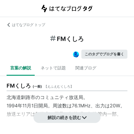
はてなブログ トップ
FMくしろ
このタグでブログを書く
言葉の解説
ネットで話題
関連ブログ
FMくしろ
(
一般
)
【
えふえむくしろ
】
北海道釧路市のコミュニティ放送局。
1994年11月1日開局。周波数は76.1MHz、出力は20W。
放送エリアは釧路市一円及び釧路町、釧路管内一部。
解説の続きを読む