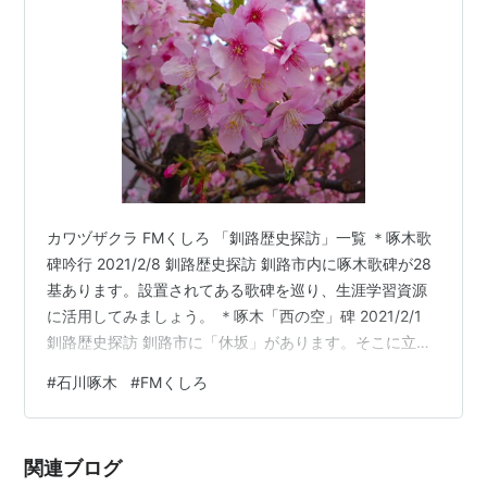
カワヅザクラ FMくしろ 「釧路歴史探訪」一覧 ＊啄木歌
碑吟行 2021/2/8 釧路歴史探訪 釧路市内に啄木歌碑が28
基あります。設置されてある歌碑を巡り、生涯学習資源
に活用してみましょう。 ＊啄木「西の空」碑 2021/2/1
釧路歴史探訪 釧路市に「休坂」があります。そこに立つ
碑を紹介します。 ＊啄木「浪淘沙」碑 2021/1/25 釧路歴
#
石川啄木
#
FMくしろ
史探訪 わが釧路市には数多くの歌碑があります。市内の
碑をめぐり歩くツアーです。 （「釧路歴史探訪」FMくし
ろ） 「FMくしろ」の上記番組が聴けます 釧路歴史探訪 |
関連ブログ
FMくしろ