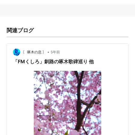
関連ブログ
•
〖 啄木の息 〗
5年前
「FMくしろ」釧路の啄木歌碑巡り 他