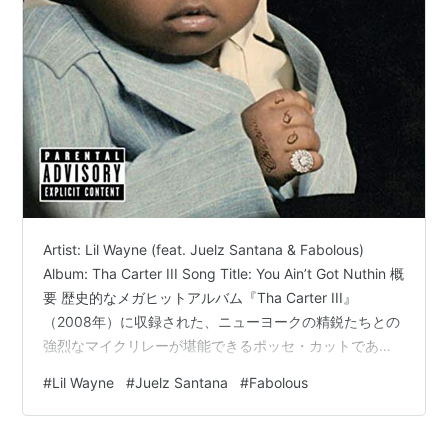
Artist: Lil Wayne (feat. Juelz Santana & Fabolous)
Album: Tha Carter III Song Title: You Ain’t Got Nuthin 概
要 歴史的なメガヒットアルバム『Tha Carter III』
（2008年）に収録された、ニューヨークの精鋭たちとの
強烈なマイクリレーが堪能できるポッセ・カットであ
る。プロデューサーのThe Alchemistが手掛けた、不気味
#
Lil Wayne
#
Juelz Santana
#
Fabolous
で重厚なサンプリング・ビートに乗せ、パンチラインの
魔術師ことFabolous、当時Lil Wayneとのコラボアルバム
『I Can't Feel My Fac…