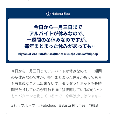
今日から一月三日までアルバイトが休みなので、一週間
の冬休みなのですが、毎年まとまった休みがあっても何
も有意義なことは出来ないで、ダラダラとネットを長時
間見たりして休みが終わる頃には後悔しているのがいつ
ものパターンと化しているので、今年は少しはシャキッ
とした毎日を送ろう自分！ 予定は特になく、唯一年が明
#
ヒップホップ
#
Fabolous
#
Busta Rhymes
#
R&B
けたら家族でお昼にスシローで食事して、その後近くの
神社へ初詣に行くので、僕が運転していくので、車で1時