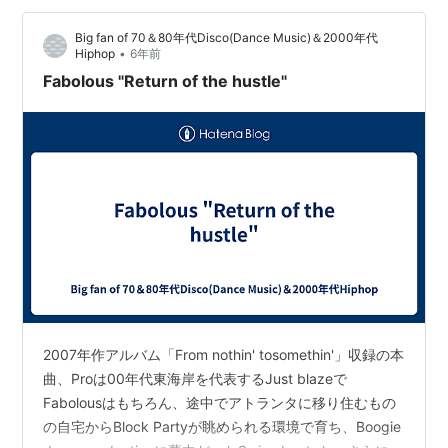
間の道中に聴くための曲のピックアップをしています。
Big fan of 70＆80年代Disco(Dance Music)＆2000年代
ここ最近聴いていたEarth Wind & Fireのベスト盤とThe
•
Hiphop
6年前
TimeのアルバムとChicのベスト盤とDj Quikのアルバム等
Fabolous "Return of the hustle"
から70…
2007年作アルバム「From nothin' tosomethin'」収録の本
曲、Proは00年代東海岸を代表するJust blazeで
Fabolousはもちろん、途中でアトランタに移り住むもの
の自宅からBlock Partyが眺められる環境で育ち、Boogie