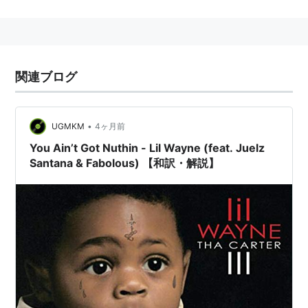
Ghetto Fabolous（2001）
Street Dreams（2003）
ASIN:B00009PN5X
More Street Dreams Pt.2（2003）
ASIN:B0000D8RKZ
関連ブログ
Real Talk（2004）
ASIN:B00061QVCY
、
ASIN:B0003JKMII
•
UGMKM
4ヶ月前
You Ain’t Got Nuthin - Lil Wayne (feat. Juelz
Santana & Fabolous) 【和訳・解説】