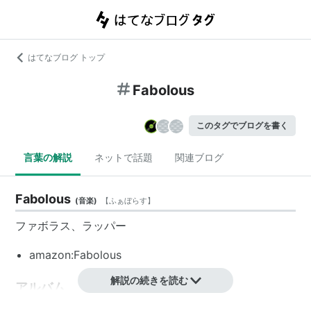
はてなブログ トップ
Fabolous
このタグでブログを書く
言葉の解説
ネットで話題
関連ブログ
Fabolous
(
音楽
)
【
ふぁぼらす
】
ファボラス
、ラッパー
amazon:Fabolous
解説の続きを読む
アルバム