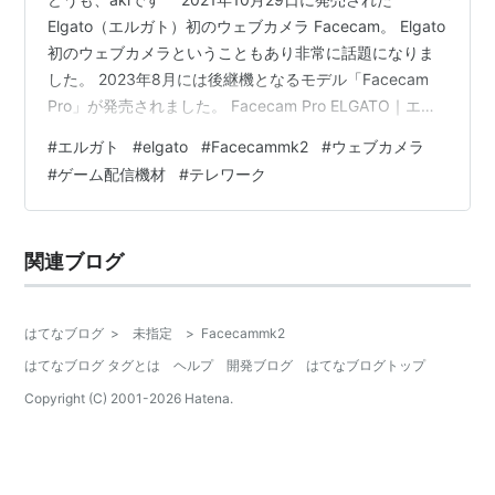
Elgato（エルガト）初のウェブカメラ Facecam。 Elgato
初のウェブカメラということもあり非常に話題になりま
した。 2023年8月には後継機となるモデル「Facecam
Pro」が発売されました。 Facecam Pro ELGATO｜エル
ガト ウェブカメラ USB-C接続 Facecam
#
エルガト
#
elgato
#
Facecammk2
#
ウェブカメラ
Pro(Mac/Windows対応) 10WAB9901 [有線] posted with
#
ゲーム配信機材
#
テレワーク
カエレバ 楽天市場で調べる Amazonで調べる Yahooショ
ッピングで調べる 4K/60fpsという高性能モデルというこ
とで価格もそれなりに…
関連ブログ
はてなブログ
>
未指定
>
Facecammk2
はてなブログ タグとは
ヘルプ
開発ブログ
はてなブログトップ
Copyright (C) 2001-
2026
Hatena.