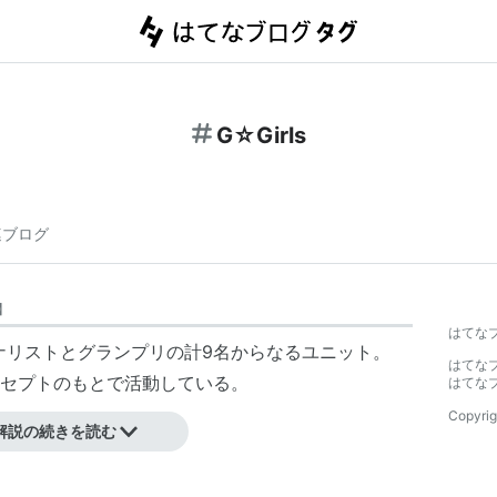
G☆Girls
連ブログ
】
はてな
ァイナリストとグランプリの計9名からなるユニット。
はてな
セプトのもとで活動している。
はてな
Copyrig
解説の続きを読む