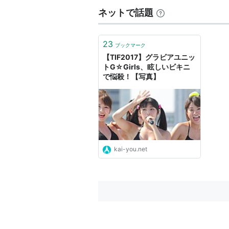
ネットで話題
23
ブックマーク
【TIF2017】グラビアユニッ
トG☆Girls、眩しいビキニ
で悩殺！【写真】
kai-you.net