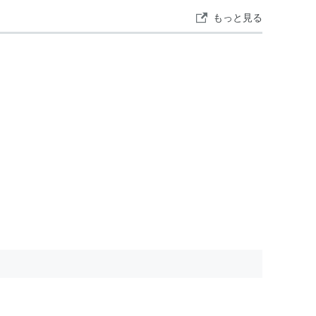
もっと見る