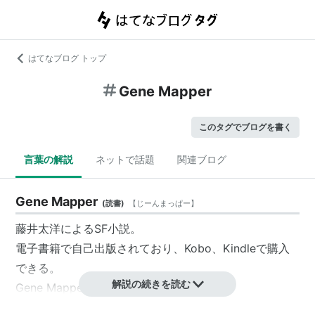
はてなブログ トップ
Gene Mapper
このタグでブログを書く
言葉の解説
ネットで話題
関連ブログ
Gene Mapper
(
読書
)
【
じーんまっぱー
】
藤井太洋によるSF小説。
電子書籍で自己出版されており、Kobo、Kindleで購入
できる。
解説の続きを読む
Gene Mapper購入 – Gene Mapper
本業があるため、本作は通勤電車の中、アイフォーンの