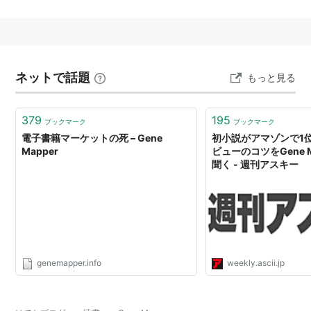
アプリで、こつこつと入力し完成させたという。
著者はこれを「ハイスピード・ノベル」としており、電
子デバイスの特性に合わせた書き方を意識し、端末の１
画面内に収まる分量に「ページをめくらせる要素」を入
ネットで話題
もっと見る
れ込んである。
379
195
あらすじ
ブックマーク
ブックマーク
電子書籍マーケットの死 – Gene
初小説がアマゾンで1位に
Mapper
ビューのコツをGene 
農作物の多くがメーカー製の「蒸留作物」に置き
聞く - 週刊アスキー
換えられつつある2037年。
作物の遺伝子をマークアップし、外観を設計する
スタイルシート・デザイナー、林田のもとへ「ジ
ャパニーズ・サラリーマン」を演じる黒川から調
査依頼が入った。
genemapper.info
weekly.ascii.jp
カンボジアへ納品したスーパーライス、SR-06に
描いたロゴが崩れ始めたというのだ。原因はコー