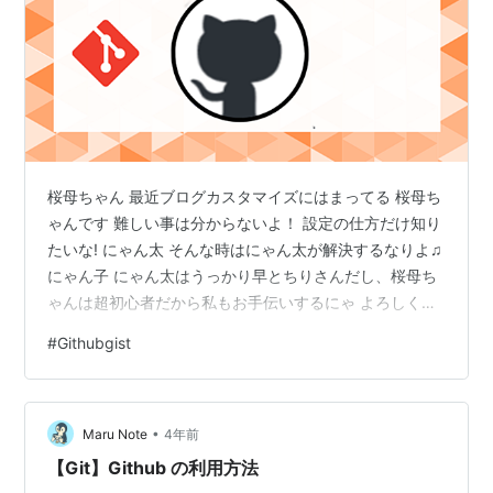
桜母ちゃん 最近ブログカスタマイズにはまってる 桜母ち
ゃんです 難しい事は分からないよ！ 設定の仕方だけ知り
たいな! にゃん太 そんな時はにゃん太が解決するなりよ♫
にゃん子 にゃん太はうっかり早とちりさんだし、桜母ち
ゃんは超初心者だから私もお手伝いするにゃ よろしくに
ゃん♪ 疑問を解決！本日のテーマは 【GitHub】アカウン
#
Githubgist
ト登録方法 2024年5月 【GitHub】アカウント登録方法
2024年5月 Git Hub設定手順 Git Hub公式HPでアカウン
トを設定する 初期設定をしてダッシュボードを開く まと
•
め にゃん太 git Hubの前に【Git】はインストールしたな
Maru Note
4年前
りか？ 桜母ちゃ…
【Git】Github の利用方法