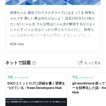
桜母ちゃん 最近ブログカスタマイズにはまってる 桜母ち
ゃんです 難しい事は分からないよ！ 設定の仕方だけ知り
たいな! にゃん太 そんな時はにゃん太が解決するなりよ♫
にゃん子 にゃん太はうっかり早とちりさんだし、桜母ち
ゃんは超初心者だから私もお手伝いするにゃ よろしくに
ゃん♪ 疑問を解決！本日のテーマは 【GitHub gist】の使
#
Git Hub
い方 【GitHub gist】の使い方 自分が作った断片コード
（スニペット）をブログに貼りたい！ GitHub Gistを使う
先にGitHubのアカウントを登録する 更にその前にGitをイ
ネットで話題
もっと見る
ンストールする GitHub gistの使い方 まとめ 自分が作っ
た断片…
116
112
ブックマーク
ブックマーク
Gitのコミットログに詳細を書く習慣を
git worktreeを
つけている - freee Developers Hub
ーを効率化した話 - free
Hub