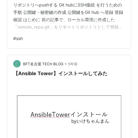
リポジトリへpushする Git hubにSSH接続 を行うための
手順 公開鍵・秘密鍵の作成 公開鍵をGit hub へ登録 登録
確認 はじめに 前の記事で、ローカル環境に作成した
「remote_repo.git」をリモートリポジトリとして登録し
ました。 （git init --bare shared=trueコマンドにて作
#
ssh
成） 【Git】ローカル環境に共有リモートリポジトリを作
成してみた。 - Maru Note ※練習用に多少お試しで使っ
たものなので削除済み 削除コマンド：git remote rm [リ
•
モートリポジトリ名] そし…
BFT名古屋 TECH BLOG
5年前
【Ansible Tower】インストールしてみた