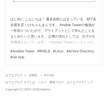
はじめに こんにちは！ 最近自炊にはまっている、BFT名
古屋支店 いけちゃんまんです。 Ansible Towerの勉強が
一区切りついたので、アウトプットとして学んだことを
まとめたいと思います。 記事の流れとしては、以下の3
本構成となっています。 1.Ansible Towerインストール
★今ここ 2.Active Directory連携 bftnagoya.hateblo.jp
#
Ansible Tower
#
RHEL8
#
Linux
#
Active Directory
3.Git Hub連携 bftnagoya.hateblo.jp 今回の記事では、
#
Git Hub
Ansible Towerインストールについて書きます。 前提条件
・RHELサーバが構築済みであること ※今回のOSは
RHEL8.…
はてなブログ
>
未指定
>
Git Hub
はてなブログ タグとは
ヘルプ
開発ブログ
はてなブログトップ
Copyright (C) 2001-
2026
Hatena.