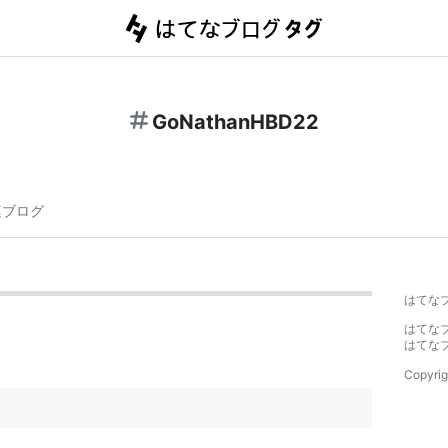
GoNathanHBD22
連ブログ
はてな
はてな
はてな
Copyrig