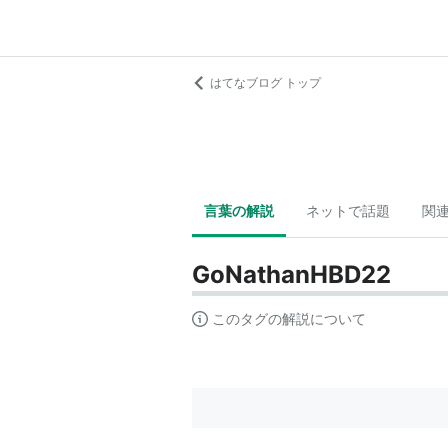
はてなブログ トップ
言葉の解説
ネットで話題
関
GoNathanHBD22
このタグの解説について