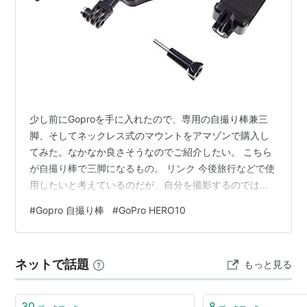
少し前にGoproを手に入れたので、専用の自撮り棒兼三
脚、そしてネックレス式のマウントをアマゾンで購入し
てみた。なかなか良さそうなのでご紹介したい。 こちら
が自撮り棒で三脚になるもの。 リンク 今後旅行などで使
用したいと考えているのだが、自分を撮影するのではな
く、街の景色や風景を録画するのに、手持ちでできるも
#
Gopro 自撮り棒
#
GoPro HERO10
の、そして三脚として置いて撮影ができればよいなあと
思っていた。 三脚にするとこんな感じだ。 自撮り棒とし
て伸ばすとこのくらいだ。 小ぶりで持ちやすく、ある程
ネットで話題
もっと見る
度は伸ばすことができるし、三脚としてテーブルの上に
おくにはちょうど良い。 そして、もう一つが下の首回り
につけるマウントだ。これを付ける…
30
8