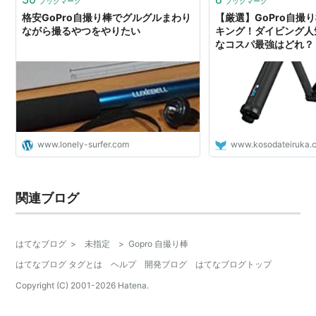
ブックマーク
ブックマーク
格安GoPro自撮り棒でグルグルまわり
【厳選】GoPro自撮
ながら撮るやつをやりたい
キング！ダイビング人
なコスパ最強はどれ？
www.lonely-surfer.com
www.kosodateiruka.
関連ブログ
はてなブログ
>
未指定
>
Gopro 自撮り棒
はてなブログ タグとは
ヘルプ
開発ブログ
はてなブログトップ
Copyright (C) 2001-
2026
Hatena.