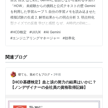
「HOW」 未経験からの挑戦と公式テキストの壁 Gemini
を利用した学習ループ 1. 自分の学習メモを読み込ませた
模擬試験の生成 2. 解答結果からの弱点分析 3. 弱点特化
型クイズでの反復 学びと感想 なぜ、AI時代のEMに
「HCD」が必要だったのか？ 危機感と気づき さいごに
#
HCD検定
#
UI/UX
#
AI Gemini
はじめに こんにちは。フォースタートアップスでエンジ
#
エンジニアリングマネージャー
#
効率化
ニアリングマネージャー（EM）をしている八巻
（@hachimaki37）です。 現在、EMとして新たに取り組
んだ自己研鑽があります。 それは「UI/UX領域の探求」
関連ブログ
と、「AIを活用して取り組む新しい学習法…
•
寝ても、覚めてもブログ
2年前
【HCD基礎検定】血と涙の努力の結果はいかに？
【ノンデザイナーの会社員の資格取得記録】