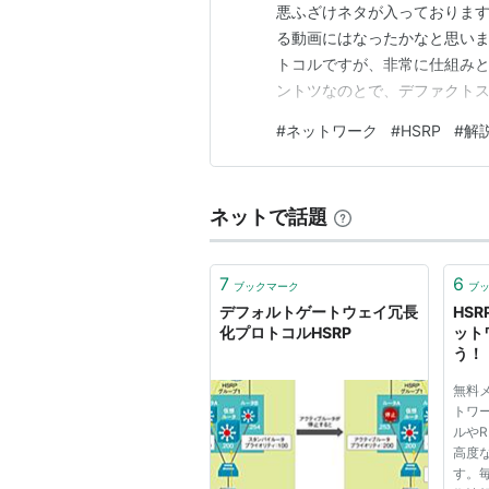
悪ふざけネタが入っております
る動画にはなったかなと思います。 
トコルですが、非常に仕組みと
ントツなのとで、デファクトス
マルチベンダー向けにVRRP
#
ネットワーク
#
HSRP
#
解
みに、後半のネタの猫プロトコ
ネットで話題
7
6
ブックマーク
ブ
デフォルトゲートウェイ冗長
HS
化プロトコルHSRP
ット
う！
無料
トワ
ルや
高度
す。