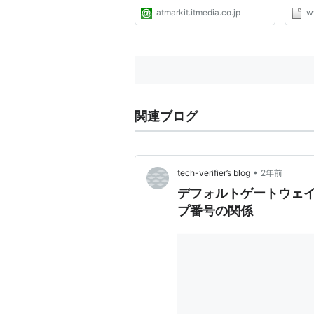
術情報
atmarkit.itmedia.co.jp
w
ガジンI
関連ブログ
•
tech-verifier’s blog
2年前
デフォルトゲートウェイ
プ番号の関係