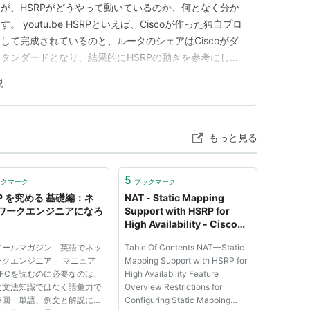
が、HSRPがどうやって動いているのか、何となく分か
youtu.be HSRPといえば、Ciscoが作った独自プロ
して完成されているのと、ルータのシェアはCiscoがダ
タンダードとなり、結果的にHSRPの動きを参考にして
が作られたという経緯があります。 状態遷移について 因
説
ルは実在しません(あたり前)
もっと見る
5
ックマーク
ブックマーク
RP を究める 基礎編：ネ
NAT - Static Mapping
ワークエンジニアになろ
Support with HSRP for
High Availability - Cisco
Systems
メールマガジン「英語でネッ
Table Of Contents NAT—Static
ークエンジニア」 マニュア
Mapping Support with HSRP for
RFCを読むのに必要なのは、
High Availability Feature
な文法知識ではなく語彙力で
Overview Restrictions for
毎回一単語、例文と解説に技
Configuring Static Mapping