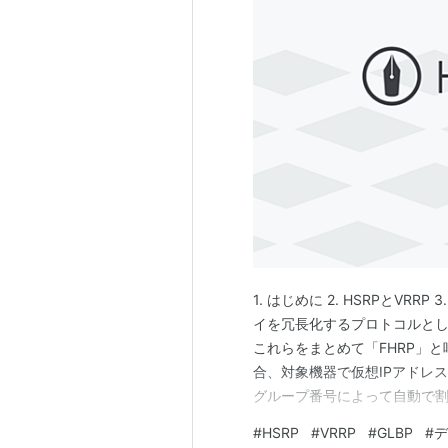
1. はじめに 2. HSRPとVRR
イを冗長化するプロトコルとして
これらをまとめて「FHRP」
合、対象機器で仮想IPアドレ
グループ番号によって自動で
たグループ番号を１６進数に
#
HSRP
#
VRRP
#
GLBP
#
デ
MACアドレスとグループ番号