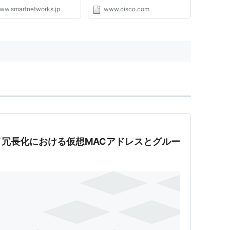
を併せてお届けします. (マ
Support for HSRP Benefits of
ww.smartnetworks.jp
www.cisco.com
D：0000181633)
Configuring Static Mapping
Support for HSRP Related
Documents Supported Platforms
Supported Standards, MIBs, and
RFCs Configuratio...
冗長化における仮想MACアドレスとグルー