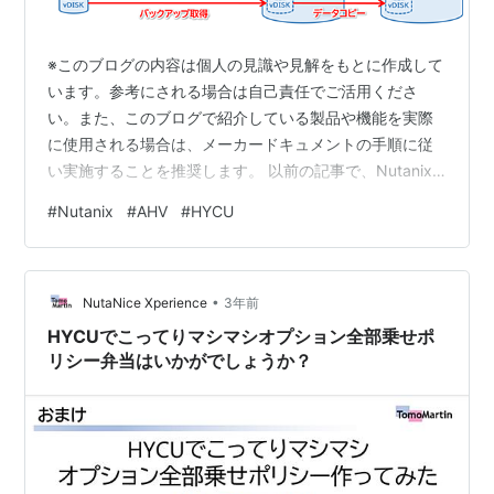
※このブログの内容は個人の見識や見解をもとに作成して
います。参考にされる場合は自己責任でご活用くださ
い。また、このブログで紹介している製品や機能を実際
に使用される場合は、メーカードキュメントの手順に従
い実施することを推奨します。 以前の記事で、Nutanix
AHVにおけるHYCUの「FAST RESTORE」について紹介
#
Nutanix
#
AHV
#
HYCU
しました。今回は「コピー」について紹介します。
HYCUでは以下のように「コピー」というバックアップオ
プションが提供されています。 大体想像がつくかもしれ
•
ませんが、このコピーというオプションは1次バックアッ
NutaNice Xperience
3年前
プ先から、さらに別のターゲットとなるファイルサーバ
HYCUでこってりマシマシオプション全部乗せポ
ーなどにバックアップ…
リシー弁当はいかがでしょうか？