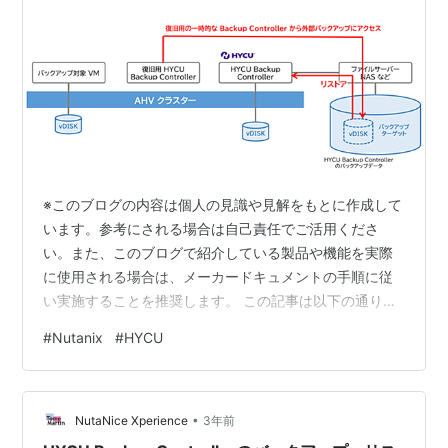
AHV】
※このブログの内容は個人の見識や見解をもとに作成して
います。参考にされる場合は自己責任でご活用くださ
い。また、このブログで紹介している製品や機能を実際
に使用される場合は、メーカードキュメントの手順に従
い実施することを推奨します。 この記事は以下の通り連
載です。・HYCU Backup Controller自身の保護につい
#
Nutanix
#
HYCU
て・HYCU Backup Controllerのバックアップ・リストア
方法①・HYCU Backup Controllerのバックアップ・リス
トア方法② 目次 目次 はじめに 1. 今回の環境 2. HYCUの
•
ポリシーでHYCU自身の外部バックアップを取得 3.
NutaNice Xperience
3年前
HYCU B…