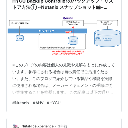
HYCU Backup Controllerのバックアップ・リス
トア方法① ~Nutanix スナップショット編~
【Nutanix AHV】
※このブログの内容は個人の見識や見解をもとに作成して
います。参考にされる場合は自己責任でご活用くださ
い。また、このブログで紹介している製品や機能を実際
に使用される場合は、メーカードキュメントの手順に従
い実施することを推奨します。 この記事は以下の通り連
載です。・HYCU Backup Controller自身の保護につい
#
Nutanix
#
AHV
#
HYCU
て・HYCU Backup Controllerのバックアップ・リストア
方法①・HYCU Backup Controllerのバックアップ・リス
トア方法② 目次 目次 はじめに 1. 今回の環境 2. Nutanix
•
のプロテクションドメインでローカルバックアップを取
NutaNice Xperience
3年前