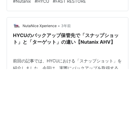
#
Nutanix
#
HYCU
#
FAST RESTORE
ュメントを確認すると、以下のように説明されていま
す。 [Fast Restore] Nutanixクラスターにのみ使用できま
す。高速復元ができるNutanixクラスターに複数のスナッ
•
プショットを保持するには、「Fast restore」セクション
NutaNice Xperience
3年前
で、スナッ…
HYCUのバックアップ保管先で「スナップショッ
ト」と「ターゲット」の違い【Nutanix AHV】
前回の記事では、HYCUにおける「スナップショット」を
紹介しました。今回は、実際にバックアップを取得する
とHYCUのコンソールでどのように見えるかを「ターゲッ
ト」と比較して紹介します。 保管先を「スナップショッ