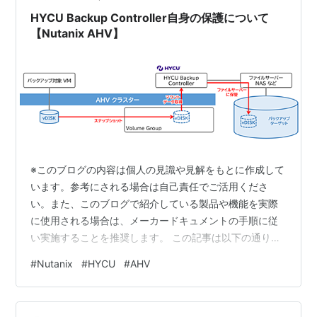
得 3. H…
HYCU Backup Controller自身の保護について
【Nutanix AHV】
※このブログの内容は個人の見識や見解をもとに作成して
います。参考にされる場合は自己責任でご活用くださ
い。また、このブログで紹介している製品や機能を実際
に使用される場合は、メーカードキュメントの手順に従
い実施することを推奨します。 この記事は以下の通り連
載です。・HYCU Backup Controller自身の保護につい
#
Nutanix
#
HYCU
#
AHV
て・HYCU Backup Controllerのバックアップ・リストア
方法①・HYCU Backup Controllerのバックアップ・リス
トア方法② 目次 目次 はじめに HYCU Backup