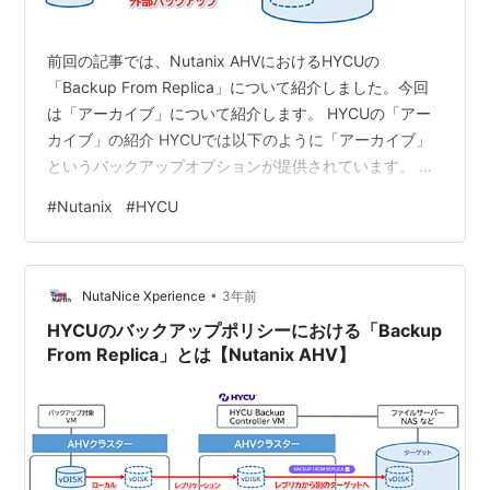
前回の記事では、Nutanix AHVにおけるHYCUの
「Backup From Replica」について紹介しました。今回
は「アーカイブ」について紹介します。 HYCUの「アー
カイブ」の紹介 HYCUでは以下のように「アーカイブ」
というバックアップオプションが提供されています。 こ
のオプションは、メーカードキュメントでは以下のよう
#
Nutanix
#
HYCU
に紹介されています。 <アーカイブ>長期保管目的でデー
タを保存できます。 <引用元>HYCUユーザーガイド > カ
スタムポリシーの作成
•
https://download.hycu.com/ec/v4.7.1/help/ja/HYCU_Us
NutaNice Xperience
3年前
erGuide.pdf#pag…
HYCUのバックアップポリシーにおける「Backup
From Replica」とは【Nutanix AHV】