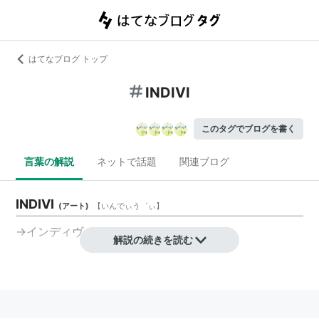
はてなブログ トップ
INDIVI
このタグでブログを書く
言葉の解説
ネットで話題
関連ブログ
INDIVI
(
アート
)
【
いんでぃう゛ぃ
】
→
インディヴィ
解説の続きを読む