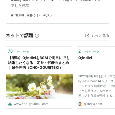
アした投稿
#
INDIVI
#
春ジレ
#
ジレ
ネットで話題
もっと見る
78
21
ブックマーク
ブックマーク
【感動】Q;indiviをBGMで明日にでも
Q;indivi
結婚したくなる！定番・代表曲まとめ
｜超合理的（CHO-GOURITEKI）
2022年9月16日より日
待望のiPhone14シリー
インカメラ画素数が、1,200
マホを買うと、SIMカー
差し込む作業が発生するこ
かし、ちゃんと差し込んだ
www.cho-gouriteki.com
q-indivi.com
カー...