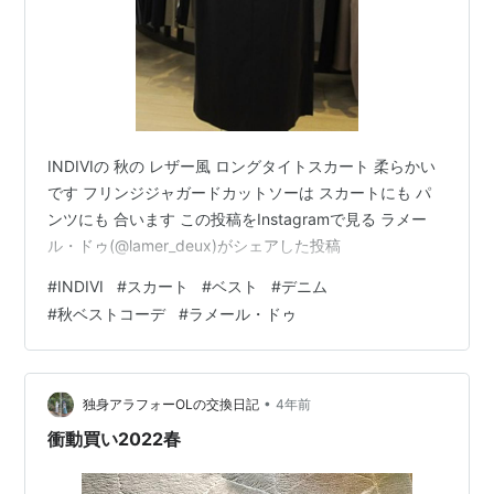
INDIVIの 秋の レザー風 ロングタイトスカート 柔らかい
です フリンジジャガードカットソーは スカートにも パ
ンツにも 合います この投稿をInstagramで見る ラメー
ル・ドゥ(@lamer_deux)がシェアした投稿
#
INDIVI
#
スカート
#
ベスト
#
デニム
#
秋ベストコーデ
#
ラメール・ドゥ
•
独身アラフォーOLの交換日記
4年前
衝動買い2022春