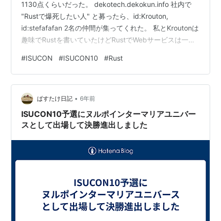
1130点くらいだった。 dekotech.dekokun.info 社内で
"Rustで爆死したい人" と募ったら、id:Krouton,
id:stefafafan 2名の仲間が集ってくれた。 私とKroutonは
趣味でRustを書いていたけどRustでWebサービスは一切
書いたことがない、stefafafanはRustが初めて、という
#
ISUCON
#
ISUCON10
#
Rust
布陣。 感想 すごく楽しかった。来年もRustで出たい
Rustのcompile速度をなんとかせねば 事前準備 当初は
Rustで参考実装が出るとは思っていなかったので、とに
•
かく準備が大切だということで毎週…
ぱすたけ日記
6年前
ISUCON10予選にヌルポインターマリアユニバー
スとして出場して決勝進出しました