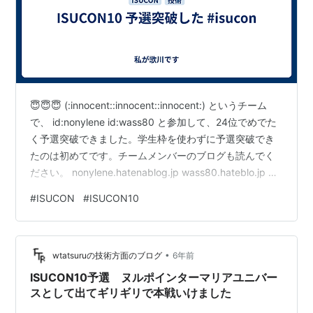
😇😇😇 (:innocent::innocent::innocent:) というチーム
で、 id:nonylene id:wass80 と参加して、24位でめでた
く予選突破できました。学生枠を使わずに予選突破でき
たのは初めてです。チームメンバーのブログも読んでく
ださい。 nonylene.hatenablog.jp wass80.hateblo.jp 記
録に残ってる最終スコアは2204点でした。 やったこと
#
ISUCON
#
ISUCON10
New Relic導入 まずNew Relicを入れて計測できるように
しよう、というのをやりました。echo向けにはechorelic
っていうのがいいのか、と調べて導入しました。 gith…
•
wtatsuruの技術方面のブログ
6年前
ISUCON10予選 ヌルポインターマリアユニバー
スとして出てギリギリで本戦いけました