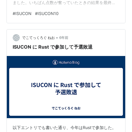
ました。いちばん点数が奮っていたときの結果を最終提
出にしよう、ということで、残り10分でやりました。
#
ISUCON
#
ISUCON10
github.com お題 今回のお題は、パフォーマンスチュー
ニングコンテスト「XSUCON」のポータルサイトをよく
する、というものでした。ついにこのお題が出たか、と
•
いうのと、これは大変なお題だなあ、というのを思いま
でこてっくろぐ ねお
6年前
した…
ISUCON に Rust で参加して予選敗退
以下エントリでも書いた通り、今年はRustで参加した。