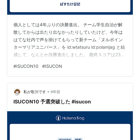
個人としては4年ぶりの決勝進出。 チーム学生自治が解
散してからは出たり出なかったりしていたけど、今年は
はてな社内で声を掛けてもらって新チーム「ヌルポイン
ターマリアユニバース」を id:wtatsuru id:polamjag と結
成して、なんとか決勝進出しました。 最終スコアは2335
点で20位だったけど、誰もFailしてなかったら26位だっ
#
ISUCON10
#
ISUCON
たので、結構ギリだったとも言えそう。 チームとして何
をやったかは既にチームメンバーが書いてくれているの
で、そっちに任せて個人的な振り返りを書いておきま
•
す。 良かったこと 開始時間が12時に変わるのが決まった
私が歌川です
6年前
ときに「14時に昼ごはん食べながら色々話しましょう…
ISUCON10 予選突破した #isucon