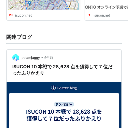
isucon.net
isucon.net
関連ブログ
•
polamjaggy
6年前
ISUCON 10 本戦で 28,628 点を獲得して 7 位だ
ったふりかえり