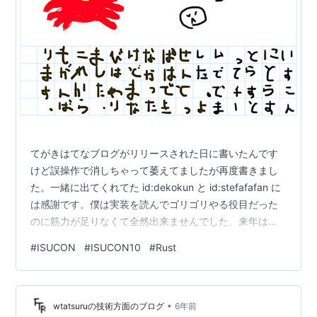
てがきはてなブログがリリースされた日に書いたんです
けど誤操作で消しちゃって萎えてましたが再度書きまし
た。一緒に出てくれてた id:dekokun と id:stefafafan に
は感謝です。僕は実装を読んでゴリゴリやる役目だった
のに筋力が足りなくて全然出来ませんでした、来年はも
っと強くなります。 チームメイトのエントリ 具体的に何
#
ISUCON
#
ISUCON10
#
Rust
したとかはチームメイトの奴を読んだほうが早いです
dekotech.dekokun.info stefafafan.hatenablog.com
•
wtatsuruの技術方面のブログ
6年前