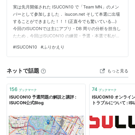
実は先月開催された ISUCON10 で「Team MN」のメン
バーとして参加しました． isucon.net そして本選に出場
することができました！！！(正直今でも驚いている...)
今回のISUCONでは主にアプリ・DB 周りの分析を担当し
たため，今回はISUCON10 の練習・予選・本選で私が分
析まわりでどんなことをやってきたのかをまとめようと
#
ISUCON10
#
ふりかえり
思います． アプリ・DBの分析まわりで少しでも参考にな
れば幸いです...というか，他のチームがどう分析してい
るのか気になる... 本記事で書かないこと 本選での技術的
ネットで話題
もっと見る
な作業内容 内容がさらに長くなるため別記事にてまとめ
ようと思います🙇‍♂️ 前回の…
156
74
ブックマーク
ブックマーク
ISUCON10 予選問題の解説と講評 :
ISUCON10 オンラ
ISUCON公式Blog
トラブルについて : IS