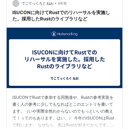
•
れはよかった。スコア算出、ルールの問題についての認
でこてっくろぐ ねお
6年前
識は最後まで問題なかった リポジトリに…
ISUCONに向けてRustでのリハーサルを実施し
た。採用したRustのライブラリなど
ISUCONでRustで参加する同胞達や、Rustの参考実装を
書く人の参考に少しでもなればとこのエントリを書いて
ます。（いや実際全然わからないのでもっといいの教え
て！ってのもあります。はい。） 今年のISUCONはRust
で戦います。 なぜなら、私はRustが好きだからです。