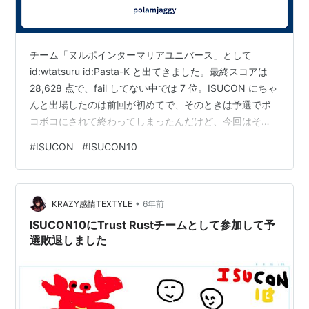
チーム「ヌルポインターマリアユニバース」として
id:wtatsuru id:Pasta-K と出てきました。最終スコアは
28,628 点で、fail してない中では 7 位。ISUCON にちゃ
んと出場したのは前回が初めてで、そのときは予選でボ
コボコにされて終わってしまったんだけど、今回はそれ
なりの結果 *1 を残せたのは嬉しい、嬉しいが、もっとう
#
ISUCON
#
ISUCON10
まくやれたことはいくらでもあったな〜〜という感じは
する……。日々精進です。 isucon.net
wtatsuru.hatenadiary.com おさらいすると、本戦の問題
•
は ISUCON 風コンテストのポータルが題材であった。 白
KRAZY感情TEXTYLE
6年前
金動物園が出…
ISUCON10にTrust Rustチームとして参加して予
選敗退しました