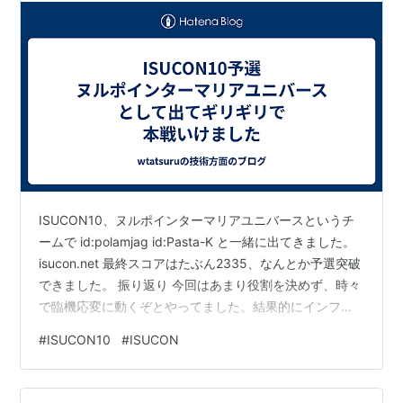
ISUCON10、ヌルポインターマリアユニバースというチ
ームで id:polamjag id:Pasta-K と一緒に出てきました。
isucon.net 最終スコアはたぶん2335、なんとか予選突破
できました。 振り返り 今回はあまり役割を決めず、時々
で臨機応変に動くぞとやってました。結果的にインフラ
面はだいたいやることになったし、結果につながったの
#
ISUCON10
#
ISUCON
はよかった。とはいえやった作業自体は簡単なものなの
で、もうちょっとコードを見られたはずだし、絶対的に
足りない気はしてる...。 最初にルールを全員で読んだ こ