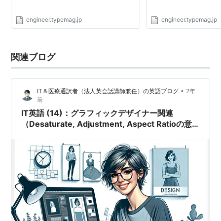
engineer.typemag.jp
engineer.typemag.jp
関連ブログ
•
IT＆医療通訳者（法人英会話講師兼任）の英語ブログ
2年
前
IT英語 (14)：グラフィックデザイナー関連
（Desaturate, Adjustment, Aspect Ratioの意
味と使い方）