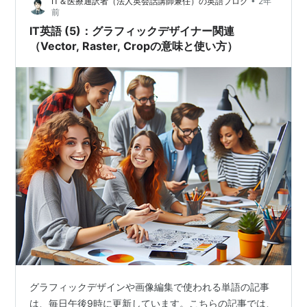
•
IT＆医療通訳者（法人英会話講師兼任）の英語ブログ
2年
差は大きく出てきますので、一緒に継続して勉強できれ
前
ば幸いです:D IT英語 (6)：グラフィックデ…
IT英語 (5)：グラフィックデザイナー関連
（Vector, Raster, Cropの意味と使い方）
グラフィックデザインや画像編集で使われる単語の記事
は、毎日午後9時に更新しています。こちらの記事では、