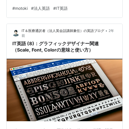
始めようとしている人だけでなく、今までPhotoshopや
#
motoki
#
法人英語
#
IT英語
Illustratorを使ったことがない人でも、知識を一緒に増や
して学べるように日本語の意味の解説もあるので、みて
くださいね！毎日3つずつでも継続すると1カ月、2カ月と
•
IT＆医療通訳者（法人英会話講師兼任）の英語ブログ
2年
差は大きく出てきますので、一緒に継続して勉強できれ
前
ば幸いです:D IT英語 (9)：グラフィックデ…
IT英語 (8)：グラフィックデザイナー関連
（Scale, Font, Colorの意味と使い方）