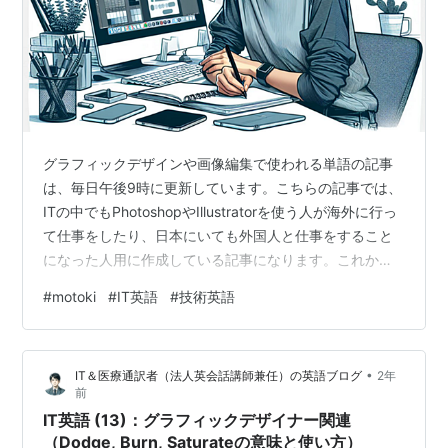
グラフィックデザインや画像編集で使われる単語の記事
は、毎日午後9時に更新しています。こちらの記事では、
ITの中でもPhotoshopやIllustratorを使う人が海外に行っ
て仕事をしたり、日本にいても外国人と仕事をすること
になった人用に作成している記事になります。これから
始めようとしている人だけでなく、今までPhotoshopや
#
motoki
#
IT英語
#
技術英語
Illustratorを使ったことがない人でも、知識を一緒に増や
して学べるように日本語の意味の解説もあるので、みて
くださいね！毎日3つずつでも継続すると1カ月、2カ月と
•
IT＆医療通訳者（法人英会話講師兼任）の英語ブログ
2年
差は大きく出てきますので、一緒に継続して勉強できれ
前
ば幸いです:D IT英語 (14)：グラフィック…
IT英語 (13)：グラフィックデザイナー関連
（Dodge, Burn, Saturateの意味と使い方）