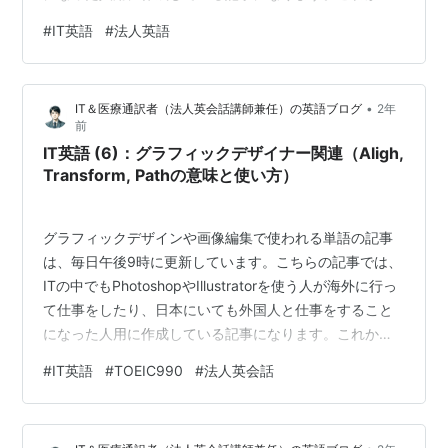
始めようとしている人だけでなく、今までPhotoshopや
#
IT英語
#
法人英語
Illustratorを使ったことがない人でも、知識を一緒に増や
して学べるように日本語の意味の解説もあるので、みて
くださいね！毎日3つずつでも継続すると1カ月、2カ月と
•
IT＆医療通訳者（法人英会話講師兼任）の英語ブログ
2年
差は大きく出てきますので、一緒に継続して勉強できれ
前
ば幸いです:D IT英語 (7)：グラフィックデ…
IT英語 (6)：グラフィックデザイナー関連（Aligh,
Transform, Pathの意味と使い方）
グラフィックデザインや画像編集で使われる単語の記事
は、毎日午後9時に更新しています。こちらの記事では、
ITの中でもPhotoshopやIllustratorを使う人が海外に行っ
て仕事をしたり、日本にいても外国人と仕事をすること
になった人用に作成している記事になります。これから
始めようとしている人だけでなく、今までPhotoshopや
#
IT英語
#
TOEIC990
#
法人英会話
Illustratorを使ったことがない人でも、知識を一緒に増や
して学べるように日本語の意味の解説もあるので、みて
くださいね！毎日3つずつでも継続すると1カ月、2カ月と