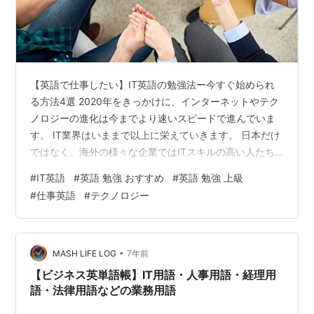
【英語で仕事したい】IT英語の勉強法ー今すぐ始められ
る方法4選 2020年をきっかけに、インターネットやテク
ノロジーの進化は今までより速いスピードで進んでいま
す。 IT業界はいままで以上に栄えていきます。 日本だけ
ではなく、海外の様々な企業ではITスキルの高い人たち
に注目しています。 ITスキルがあれば、どんな国でも選
#
IT英語
#
英語 勉強 おすすめ
#
英語 勉強 上級
べられるし、移住するのも簡単になります。 この記事で
#
仕事英語
#
テクノロジー
はITエンジニアやプログラマーだけではなく、英語で仕
事をしたいIT業界の人たちに手軽にインターネットで学
べる方法をまとめました。 英語という切り札 IT業界では
人と接触しない方法で連絡をよく取ります。 ノマドと言
•
MASH LIFE LOG
7年前
われる人たちの中…
【ビジネス英単語帳】IT用語・人事用語・経理用
語・法律用語などの業務用語