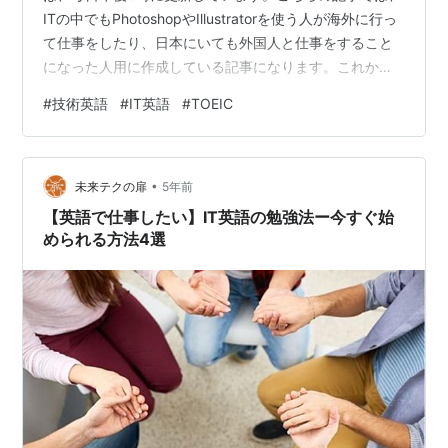
ITの中でもPhotoshopやIllustratorを使う人が海外に行っ
て仕事をしたり、日本にいても外国人と仕事をすること
になった人用に作成している記事になります。これから
始めようとしている人だけでなく、今までPhotoshopや
#
技術英語
#
IT英語
#
TOEIC
Illustratorを使ったことがない人でも、知識を一緒に増や
して学べるように日本語の意味の解説もあるので、みて
くださいね！毎日3つずつでも継続すると1カ月、2カ月と
•
差は大きく出てきますので、一緒に継続して勉強できれ
未来テクの扉
5年前
ば幸いです:D IT英語 (5)：グラフィックデ…
【英語で仕事したい】IT英語の勉強法ー今すぐ始
められる方法4選