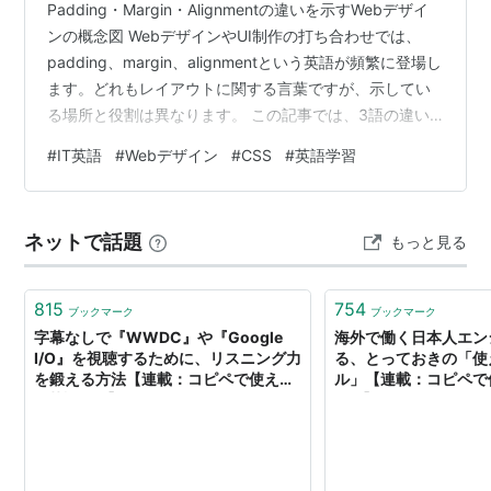
Padding・Margin・Alignmentの違いを示すWebデザイ
ンの概念図 WebデザインやUI制作の打ち合わせでは、
padding、margin、alignmentという英語が頻繁に登場し
ます。どれもレイアウトに関する言葉ですが、示してい
る場所と役割は異なります。 この記事では、3語の違い
を日本語の意味、実務で使える例文、CSSとの関係から
#
IT英語
#
Webデザイン
#
CSS
#
英語学習
分かりやすく整理します。 Padding・Margin・
Alignmentの違いを先に確認 単語 日本語の意味 覚え方
padding 要素の内側の余白 内容と枠線の間 margin 要素
ネットで話題
もっと見る
の外側の余白 要素と周囲の間 alignment 配置・整列…
815
754
ブックマーク
ブックマーク
字幕なしで『WWDC』や『Google
海外で働く日本人エン
I/O』を視聴するために、リスニング力
る、とっておきの「使
を鍛える方法【連載：コピペで使える
ル」【連載：コピペで
IT英語tips】 - エンジニアtype
tips】 - エンジニアty