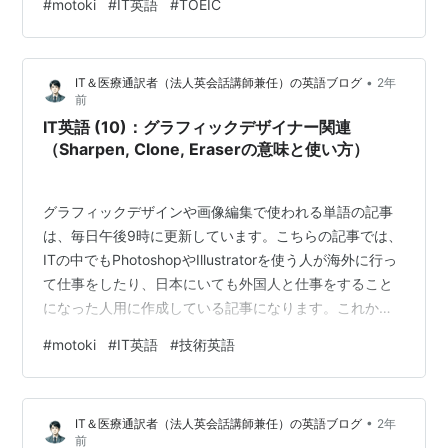
#
motoki
#
IT英語
#
TOEIC
Illustratorを使ったことがない人でも、知識を一緒に増や
して学べるように日本語の意味の解説もあるので、みて
くださいね！毎日3つずつでも継続すると1カ月、2カ月と
•
IT＆医療通訳者（法人英会話講師兼任）の英語ブログ
2年
差は大きく出てきますので、一緒に継続して勉強できれ
前
ば幸いです:D グラフィックデザイナー関連（Do…
IT英語 (10)：グラフィックデザイナー関連
（Sharpen, Clone, Eraserの意味と使い方）
グラフィックデザインや画像編集で使われる単語の記事
は、毎日午後9時に更新しています。こちらの記事では、
ITの中でもPhotoshopやIllustratorを使う人が海外に行っ
て仕事をしたり、日本にいても外国人と仕事をすること
になった人用に作成している記事になります。これから
始めようとしている人だけでなく、今までPhotoshopや
#
motoki
#
IT英語
#
技術英語
Illustratorを使ったことがない人でも、知識を一緒に増や
して学べるように日本語の意味の解説もあるので、みて
くださいね！毎日3つずつでも継続すると1カ月、2カ月と
•
IT＆医療通訳者（法人英会話講師兼任）の英語ブログ
2年
差は大きく出てきますので、一緒に継続して勉強できれ
前