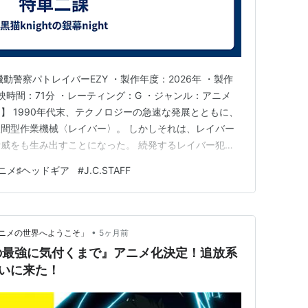
2幕（2012年、アートランドと共同制作）
動警察パトレイバーEZY ・製作年度：2026年 ・製作
映時間：71分 ・レーティング：G ・ジャンル：アニメ
あらすじ】 1990年代末、テクノロジーの急速な発展とともに、
lla Arcana Famiglia-（2012年）
間型作業機械〈レイバー〉。 しかしそれは、レイバー
威をも生み出すことになった。 続発するレイバー犯罪
特殊車両二課を創設してこれに対抗するということで誕生
ニメ♯ヘッドギア
#
J.C.STAFF
年）
ロールレイバー中隊「パトレイバー」 時は流れ、2030
年）
年）
13年、ノーマッドと共同制作）
•
ニメの世界へようこそ」
5ヶ月前
の最強に気付くまで』アニメ化決定！追放系
（2013年）
いに来た！
14年）
4年）