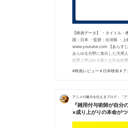
キルミーベイベー（2012年）
あの夏で待ってる（2012年）
ゼロの使い魔F（2012年）
探偵オペラ ミルキィホームズ 第
【映画データ】 ・タイトル：機
君と僕。2（2012年）
国：日本 ・監督：出渕裕 ・上
www.youtube.com 【
アルカナ・ファミリア -La storia de
あらゆる分野に進出した汎用人
じょしらく（2012年）
犯罪と呼ばれる新たな社会的脅
リトルバスターズ！（2012年）
に、警視庁は本庁警備部内に
#
映画レビュー＃日本映画＃ア
さくら荘のペットな彼女（2012
したのが、通称、特車二課パト
変態王子と笑わない猫。（2013
年代。 第二小隊…
とある科学の超電磁砲S（2013
ふたりはミルキィホームズ（20
アニメの魅力を伝えるブログ：「ア
『雑用付与術師が自分
リトルバスターズ！〜Refrain〜
×成り上がりの本命がつ
ゴールデンタイム（2013年〜20
ウィッチクラフトワークス（201