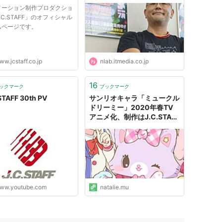
J.C.STAFFの挑戦（1/2） |
メーション制作プロダクショ
ねとらぼ
.C.STAFF」のオフィシャル
07年）
ムページです。
）
8年）
w.jcstaff.co.jp
nlab.itmedia.co.jp
16
ックマーク
ブックマーク
08年）
STAFF 30th PV
サンリオキャラ「ミュークル
ドリーミー」2020年春TV
2008年）
アニメ化、制作はJ.C.STAFF
08年）
- コミックナタリー
〜2009年）
009年）
ww.youtube.com
natalie.mu