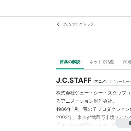
はてなブログ トップ
言葉の解説
ネットで話題
関
J.C.STAFF
(
アニメ
)
【
じぇーしー
株式会社ジェー・シー・スタッフ（J.C.S
るアニメーション制作会社。
1986年1月、竜の子プロダクショ
2002年、東京都武蔵野市境スイ
元来はOVA専門だったが、1994