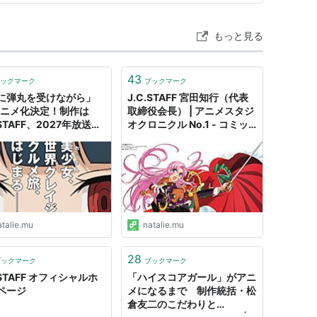
日…
もっと見る
2005年）
43
ックマーク
ブックマーク
に弾丸を受けながら」
J.C.STAFF 宮田知行（代表
）
アニメ化決定！制作は
取締役会長） | アニメスタジ
.STAFF、2027年放送予
オクロニクル No.1 - コミッ
コメントあり） - コミッ
クナタリー コラム
年）
タリー
-（2006年）
年）
atalie.mu
natalie.mu
28
ブックマーク
ブックマーク
.STAFF オフィシャルホ
「ハイスコアガール」がアニ
ページ
メになるまで 制作統括・松
倉友二のこだわりと