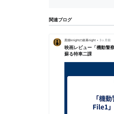
青い花（2009年）
とある科学の超電磁砲（2009年〜
のだめカンタービレ フィナーレ（
関連ブログ
会長はメイド様！（2010年）
オオカミさんと七人の仲間たち（2
裏切りは僕の名前を知っている（2
•
黒猫knightの銀幕night
3ヶ月前
おとめ妖怪 ざくろ（2010年）
映画レビュー「機動警察パ
探偵オペラ ミルキィホームズ（2
蘇る特車二課
とある魔術の禁書目録II（2010年
バクマン。（2010年〜2012年）
夢喰いメリー（2011年）
緋弾のアリア（2011年）
神様のメモ帳（2011年）
快盗天使ツインエンジェル〜キュ
君と僕。（2011年）
灼眼のシャナIII-FINAL-（2011