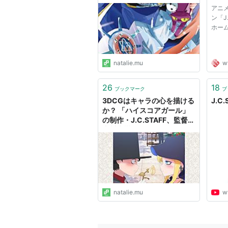
ー
アニ
スカイガールズ（2007年）
ン「J
ゼロの使い魔〜双月の騎士〜（20
ホー
キミキス pure rouge（2007年
灼眼のシャナII（2007年〜200
natalie.mu
ww
シゴフミ（2008年）
隠の王（2008年）
26
18
ブックマーク
ブ
スレイヤーズREVOLUTION（20
3DCGはキャラの心を描ける
J.C.
か？ 「ハイスコアガール」
ゼロの使い魔〜三美姫の輪舞〜（
の制作・J.C.STAFF、監督・
のだめカンタービレ 巴里編（20
山川吉樹が挑む、“呪い”のラ
ブコメディ「死神坊ちゃんと
とらドラ!（2008年〜2009年）
黒メイド」 - コミックナタリ
とある魔術の禁書目録（2008年
ー 特集・インタビュー
スレイヤーズEVOLUTION-R（2
初恋限定。（2009年）
natalie.mu
w
大正野球娘。（2009年）
ハヤテのごとく！！（2009年）