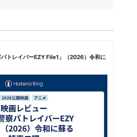
2010年）
2010年）
010年）
010年）
トレイバーEZY File1」（2026）令和に
010年）
〜2011年）
ンキュン☆ときめきパラダイス！！〜（2011年）
年〜2012年）