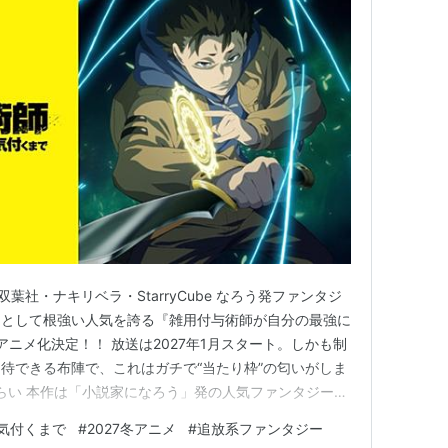
4年、ACGTと共同制作）
014年）
14年）
（2015年、ノーマッドと共同制作）
間違っているだろうか（2015年）
屈な世界（2015年）
葉社・ナキリベラ・StarryCube なろう発ファンタジ
2016年）
」として根強い人気を誇る『雑用付与術師が自分の最強に
アニメ化決定！！ 放送は2027年1月スタート。しかも制
待できる布陣で、これはガチで“当たり枠”の匂いがしま
さらい 本作は「小説家になろう」発の人気ファンタジー
ズ累計350万部突破のヒット作。 いわゆる“追放系”で
気付くまで
#
2027冬アニメ
#
追放系ファンタジー
だと思われてた主人公が実は最強クラス しかも本人がそ