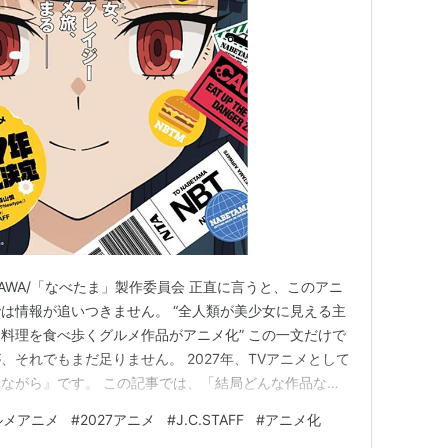
02年）
1年〜2002年）
年〜2003年）
）
行軍歌〜（2003年）
KAWA/「なべたま」製作委員会 正直に言うと、このアニ
は情報が追いつきません。 “全人類が美少女に見える主
料理を食べ歩くグルメ作品がアニメ化” この一文だけで
それでもまだ足りません。 2027年、TVアニメとして
ながら』です。 この記事では、「結局どんな作品なの
なっているのか？」を、ファン目線でわかりやすく整理し
ルメアニメ
#
2027アニメ
#
J.C.STAFF
#
アニメ化
れは“普通のグルメアニメ”ではない 『鍋に弾丸を受けな