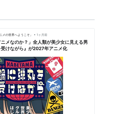
•
ニメの世界へようこそ」
1ヶ月前
年）
アニメなのか？」全人類が美少女に見える男
受けながら』が2027年アニメ化
ーコ（1996年、ティーアップと共同制作）
99年、ガイナックスと共同制作）
99年）
99年〜2000年）
002年)