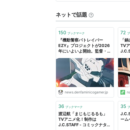
せんせいのお時間（2004年）
がら』は、いわゆる飯テロ系や
忘却の旋律（2004年）
ネットで話題
スターシップ・オペレーターズ（
奥さまは魔法少女（2005年）
150
72
LOVELESS（2005年）
ブックマーク
ブ
『機動警察パトレイバー
「鍋
ハチミツとクローバー（2005年
EZY』プロジェクトが2026
TV
極上生徒会（2005年）
年にいよいよ開始。監督・出
J.C
渕裕やアニメ制作・
定（
灼眼のシャナ（2005年〜2006
J.C.STAFFなどスタッフ情報
クナ
も一部解禁、さらにパイロッ
よみがえる空 -RESCUE WINGS
ト映像を含む『パトレイバー
ハチミツとクローバーII（2006
劇場版』のリバイバル上映も
決定
ゼロの使い魔（2006年）
news.denfaminicogamer.jp
n
あさっての方向。（2006年）
ゴーストハント（2006年）
36
35
ブックマーク
ウィンターガーデン（2006年）
渡辺航「まじもじるるも」
J.C
のだめカンタービレ（2007年）
TVアニメ化！制作は
ーム
J.C.STAFF - コミックナタリ
ぽてまよ（2007年）