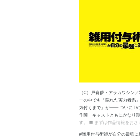
風雲維新ダイ☆ショーグン（201
selector infected WIXOSS（2
LOVE STAGE!!（2014年）
まじもじるるも（2014年）
selector spread WIXOSS（20
探偵歌劇 ミルキィホームズ TD
食戟のソーマ（2015年）
ダンジョンに出会いを求めるのは
下ネタという概念が存在しない退
監獄学園（2015年）
（C）戸倉儚・アラカワシン／双
ヘヴィーオブジェクト（2015年〜
ーの中でも「隠れた実力者系
ふらいんぐうぃっち（2016年）
気付くまで』が―― ついにTV
あまんちゅ！（2016年）
作陣・キャストともにかなり期
食戟のソーマ 弐ノ皿
（2016年）
す。 ■ まずは作品情報をお
で、コミカライズも含めてシリー
劇場アニメ
#
雑用付与術師が自分の最強に
はあるんですが―― 雑用担当