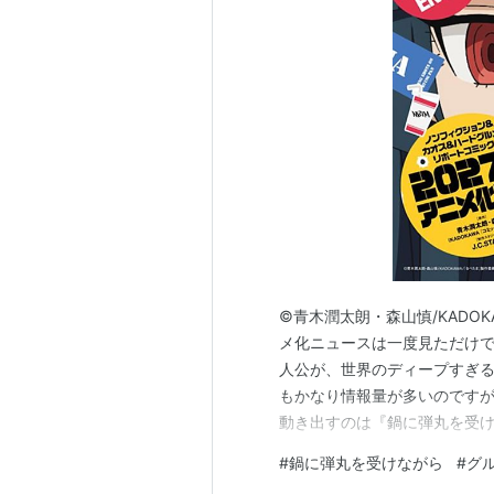
魔法戦士リウイ（2001年）
パラッパラッパー（2001年〜20
ちっちゃな雪使いシュガー（200
藍より青し（2002年
あずまんが大王（2002年）
スパイラル〜推理の絆〜（2002
ななか6/17（2003年）
魔法遣いに大切なこと（2003年
ガンパレード・マーチ〜新たなる
一騎当千（2003年）
©青木潤太朗・森山慎/KADO
R.O.D-THE TV-（2003年）
メ化ニュースは一度見ただけで
真月譚 月姫（2003年）
人公が、世界のディープすぎる
もかなり情報量が多いのですが、
藍より青し〜縁〜（2003年）
動き出すのは『鍋に弾丸を受け
まぶらほ（2003年〜2004年）
か？」「なぜここまで話題に
#
鍋に弾丸を受けながら
#
グ
光と水のダフネ（2004年）
ていきます。 ■ まず前提：こ