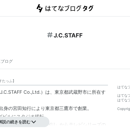
J.C.STAFF
連ブログ
すたっふ
】
はてな
TAFF Co.,Ltd.）
は、東京都武蔵野市に所在す
はてな
はてな
ン出身の宮田知行により東京都三鷹市で創業。
Copyrig
ングビルにスタジオ移転。
解説の続きを読む
年の『メタルファイターMIKU』からテレビシリーズの