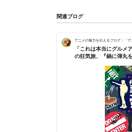
元請制作を開始。作画水準は高い。
関連ブログ
主な制作作品
TVアニメ
アニメの魅力を伝えるブログ：「ア
メタルファイターMIKU（1994
「これは本当にグルメ
闘魔鬼神伝ONI（1995年）
の狂気旅、『鍋に弾丸を
それゆけ!宇宙戦艦ヤマモト・ヨ
少女革命ウテナ（1997年）
MAZE☆爆熱時空（1997年）
アリスSOS（1998年〜1999年）
彼氏彼女の事情（1998年〜19
魔術師オーフェン（1998年〜19
魔術士オーフェンRevenge（19
闇の末裔（2000年）
だぁ！だぁ！だぁ！（2000年〜2