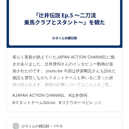
長らく更新が絶えていたJAPAN ACTION CHANNELに動
きがありました。辻井啓伺さんのインタビュー動画が追
加されたのです。 youtu.be 今回は伊原剛志さんも訪れた
施設も運営しながらスタントチームも率いるに至った経
緯が語られます。前回の記事についてはこちらをご覧く
ださい。 hirofumitouhei.hatenablog.com
#
JAPAN ACTION CHANNEL
#
辻井啓伺
hirofumitouhei.hatenablog.com さて2023年6月25日(日)
#
スタントチームGocoo
#
ゴクウホースビレッジ
は神保町の書泉グランデへ行ってみようかと思います
が、同じ日に高田JAPANにも動きがあることでしょう。
通販でも買えるものですが、こんなものが売られている
そうです。…
•
ひろくんの雑記録
3年前