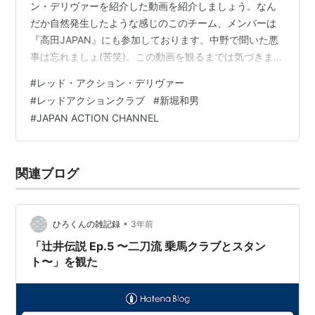
ン・デリヴァーを紹介した動画を紹介しましょう。なん
だか自然発生したような感じのこのチーム、メンバーは
『高田JAPAN』にも参加しております。中野で聞いた悪
事は忘れましょ(苦笑)。この動画を観るまでは気づきませ
んでしたが、たしかに茨城訛りがありますね。なぜわか
#
レッド・アクション・デリヴァー
るかと言えば私の父方の祖母(「ひよっこ」の奥茨城村の
#
レッドアクションクラブ
#
新堀和男
モデルとなった旧里美村出身)と私の母方の祖父(霞ヶ浦の
#
JAPAN ACTION CHANNEL
北岸にある茨城空港の近くの出身)がこんな感じの言葉を
使っているからです。ついでに書くと私のルーツは茨城
県、千葉県、神奈川県にあります。ただ私自身は浜っ子
関連ブログ
(3日住めば浜っ子…
•
ひろくんの雑記録
3年前
「辻井伝説 Ep.5 〜二刀流 乗馬クラブとスタン
ト〜」を観た