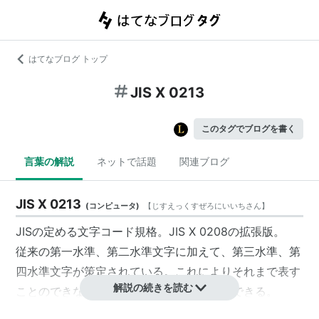
はてなブログ トップ
JIS X 0213
このタグでブログを書く
言葉の解説
ネットで話題
関連ブログ
JIS X 0213
(
コンピュータ
)
【
じすえっくすぜろにいいちさん
】
JISの定める文字コード規格。
JIS X 0208
の拡張版。
従来の第一水準、第二水準文字に加えて、第三水準、第
四水準文字が策定されている。これによりそれまで表す
解説の続きを読む
ことのできなかった漢字を表示することができる。
2000年に作られ2004年に改定された。