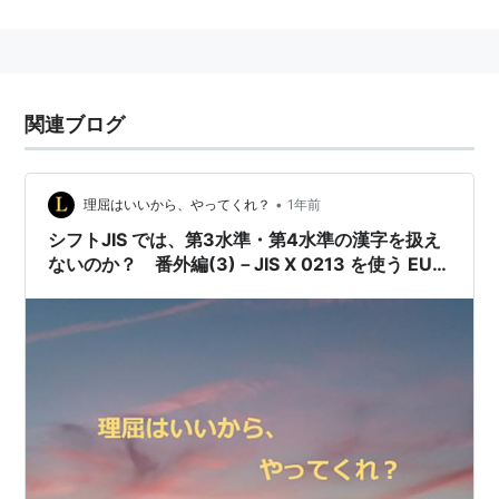
Shift_JIS
、
EUC-JP
、
ISO-2022-JP
といった符号化方法
が参考としては示されていても正式には存在しないた
め、一般的にはUnicode上でのみ利用できる。Unicode
上でも
基本多言語面
に収まらない文字もあるため、
基本
関連ブログ
多言語面
(BMP/
UCS-2
)のみで
UTF-16
などに対応してい
ないソフトでは全文字を利用することができない場合も
ある。
•
理屈はいいから、やってくれ？
1年前
シフトJIS では、第3水準・第4水準の漢字を扱え
ないのか？ 番外編(3)－JIS X 0213 を使う EUC
もある－