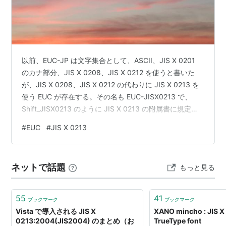
以前、EUC-JP は文字集合として、ASCII、JIS X 0201
のカナ部分、JIS X 0208、JIS X 0212 を使うと書いた
が、JIS X 0208、JIS X 0212 の代わりに JIS X 0213 を
使う EUC が存在する。その名も EUC-JISX0213 で、
Shift_JISX0213 のように JIS X 0213 の附属書に規定さ
れている。ASCII、JIS X 0201 のカナ部分については、
#
EUC
#
JIS X 0213
EUC-JP と同じである。EUC-JP で JIS X 0208 を使って
いた部分に JIS X 0213 の1面を使い、JIS X 0212 の代わ
りに JIS…
ネットで話題
もっと見る
55
41
ブックマーク
ブックマーク
Vista で導入される JIS X
XANO mincho : JIS X
0213:2004(JIS2004) のまとめ（お
TrueType font