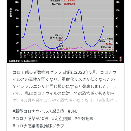
コロナ感染者数推移グラフ 政府は2023年5月、コロナウ
イルスの毒性が弱くなり、重症化リスクが低くなったの
でインフルエンザと同じ扱いにすると発表しました。 し
かし、私はコロナウイルスに対しての恐怖感が抜き切ら
ず、4カ月を経てようやく恐怖感がなくなり、喫茶店や図
書館通いが増えました。するとそのとたん、2023年9月
#
新型コロナウイルス感染症
#
JN.1
中旬にコロナに感染してしまいました。幸い、風邪程度
#
コロナ感染第10波
#
定点把握
#
全数把握
で後遺症もなく済みました。 この第９波を最後にコロナ
#
コロナ感染者数推移グラフ
感染流行は収束に向かうものと思っていました。 しか