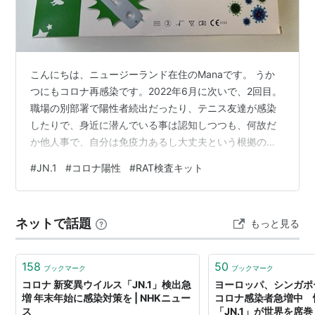
こんにちは、ニュージーランド在住のManaです。 うか
つにもコロナ再感染です。2022年6月に次いで、2回目。
職場の別部署で陽性者続出だったり、テニス友達が感染
したりで、身近に潜んでいる事は認知しつつも、何故だ
か他人事で、自分は免疫力あるし大丈夫という根拠のな
い自信で、予防にはあまり注意を払っていませんでし
#
JN.1
#
コロナ陽性
#
RAT検査キット
た。。。 アホですね。 でも注意するにも限度があるのも
事実。 私の初期症状は、喉の奥がくすぐったい感じと鼻
水でした。 身長2メートル近くもある巨体の旦那さん
ネットで話題
もっと見る
が、この真夏に寒気がすると言ったので、これはただご
とではないと、RAT検査する事にしたんです。 前回コロ
ナに感染した時に無料でもらった…
158
50
ブックマーク
ブックマーク
コロナ 新変異ウイルス「JN.1」検出急
ヨーロッパ、シンガポ
増 年末年始に感染対策を | NHKニュー
コロナ感染者急増中 
ス
「JN.1」が世界を席巻