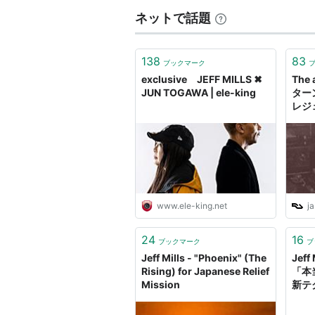
ネットで話題
138
83
ブックマーク
exclusive JEFF MILLS ✖︎
The a
JUN TOGAWA | ele-king
ター
レジェ
DJ
www.ele-king.net
ja
24
16
ブックマーク
ブ
Jeff Mills - "Phoenix" (The
Jef
Rising) for Japanese Relief
「本
Mission
新テ
Mixm