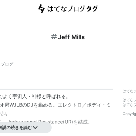
Jeff Mills
連ブログ
はてな
界でよく宇宙人・神様と呼ばれる。
はてな
オ局WJLBのDJを勤める。エレクトロ／ボディ・ミ
はてな
参加。
Copyrig
共に、
Underground Resistance
(UR)を結成。
解説の続きを読む
isを設立し、ソロ活動化。