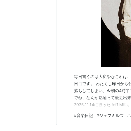
毎日書くのは大変やなこれは… て事
日目です。 わたくし昨日から
落ちしてしまい、今朝の4時半
でね、なんか熟睡って最近出来
2025.11.14に行ったJeff M
https://club-joule.com/
#
音楽日記
#
ジェフミルズ
#
うやんけ！！て感じですけど、