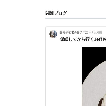
93年 欧州のテクノシーンで脚光
DJプレイでは3台のターンテーブル
関連ブログ
わずか数十秒間で矢継ぎ早にレコー
千手観音の如くイコライジング／ミ
師”そのものである。
•
音好き初老の音楽日記
7ヶ月前
仮眠してから行くJeff Mi
参考
REMIX no.137
エンターテイメント グー