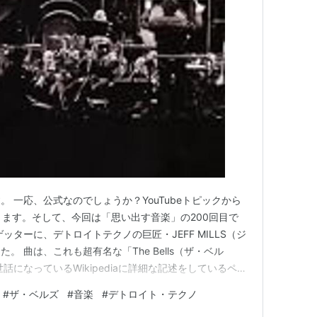
 一応、公式なのでしょうか？YouTubeトピックから
ります。そして、今回は「思い出す音楽」の200回目で
ッターに、デトロイトテクノの巨匠・JEFF MILLS（ジ
 曲は、これも超有名な「The Bells（ザ・ベル
話になっているWikipediaに詳細な記述をしているペー
なりますが、オリジナルのリリースは、1996年。 その
#
ザ・ベルズ
#
音楽
#
デトロイト・テクノ
ベントで演奏され続けている曲です。 この曲を知った