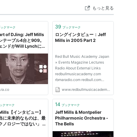
もっと見る
39
ブックマーク
ブックマーク
rt of DJing: Jeff Mills
ロングインタビュー：Jeff
ンテーブル4台と909。
Mills in 2005 Part 2
ンドがWill Lynchに
の極意を語る。
Red Bull Music Academy Japan
× Events Magazine Lectures
Radio About External Links
redbullmusicacademy.com
rbmaradio.com redbull.com
redbullcontentpool.com RBMAに
.ra.co
www.redbullmusicacademy.jp
関する最新のニュースをゲット
発行元 はじまりの地での新たな
はじまりRBMA BERLIN 2018：
14
ックマーク
ブックマーク
TERM TWO フォトハイライト20
f Mills【インタビュー】
Jeff Mills & Montpelier
周年は始まりの地でRED BU...
当に未来的なものは、最
Philharmonic Orchestra -
クノロジーではない」 |
The Bells
ag Japan