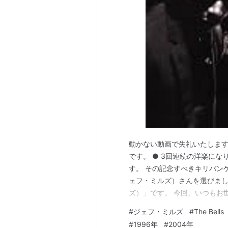
動かない動画で失礼いたします。
です。 ● 3回連続の洋楽にな
す。 その記念すべきキリバンゲ
ェフ・ミルズ）さんを選びました。
ズ）」です。 今回、いつもお世
ジ（日本語）がなく、断片的に
#
ジェフ・ミルズ
#
The Bells
後、長きにわたってライブ、イ
#
1996年
#
2004年