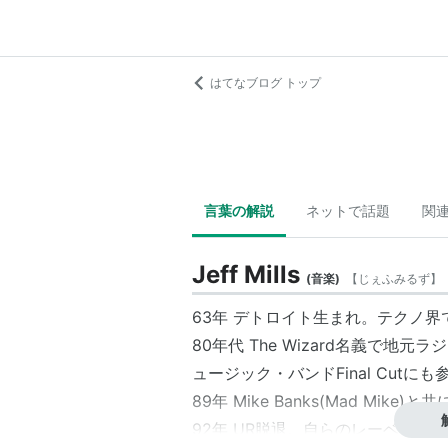
はてなブログ トップ
言葉の解説
ネットで話題
関
Jeff Mills
(
音楽
)
【
じぇふみるず
】
63年 デトロイト生まれ。テクノ
80年代
The Wizard
名義で地元ラジ
ュージック・バンドFinal Cutにも
89年 Mike Banks(Mad Mike)と
92年 UR脱退。自らのレーベルax