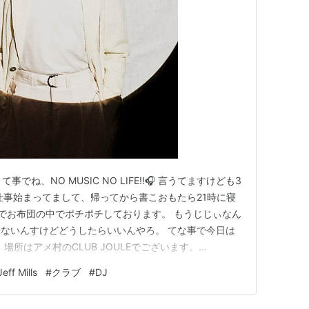
でね、NO MUSIC NO LIFE!!🎧 言うてますけども3
仕事始まってまして、帰ってから書こおもたら21時に寝
でお布団の中でポチポチしております。 もうじじぃなん
ないんすけどどうしたらいいんやろ。 てな事で今日は
ills。 場所はアメ村のCLUB JOULEでございます。
ja/events/ club joule（公式サイト） TOOLと全然ジャンル違
Jeff Mills
#
クラブ
#
DJ
こんな…