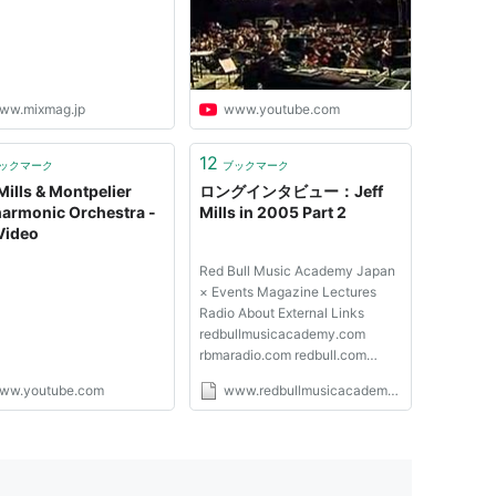
ww.mixmag.jp
www.youtube.com
12
ックマーク
ブックマーク
Mills & Montpelier
ロングインタビュー：Jeff
harmonic Orchestra -
Mills in 2005 Part 2
 Video
Red Bull Music Academy Japan
× Events Magazine Lectures
Radio About External Links
redbullmusicacademy.com
rbmaradio.com redbull.com
redbullcontentpool.com RBMAに
ww.youtube.com
www.redbullmusicacademy.jp
関する最新のニュースをゲット
発行元 はじまりの地での新たな
はじまりRBMA BERLIN 2018：
TERM TWO フォトハイライト20
周年は始まりの地でRED BU...