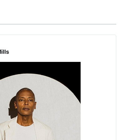
を浴び、ハードミニマルブームのきっかけとなる。
とリズム・マシンTR-909を駆使。
ドをすり替え、
キシングを正確無比に繰り広げる様はまさに“魔術
lls