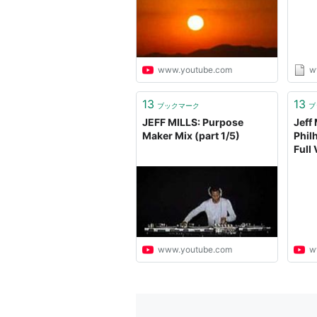
www.youtube.com
w
13
13
ブックマーク
ブ
JEFF MILLS: Purpose
Jeff 
Maker Mix (part 1/5)
Phil
Full
www.youtube.com
w