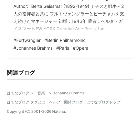
Author:_ Berta Geissmar (1892-1949) ナチスと戦争～2
人の指揮者と共に フルトヴェングラーとビーチャムを支
え続けたマネージャー 初版：1946年 著者：ベルタ・ガ
イスマー NEW YORK Creative Age Press, Inc.
COPYRIGHT 1946 BY BERTA GEISSMAR
#
Furtwangler
#
Berlin Philharmonic
https://www.fadedpage.com/showbook.php?
#
Johannes Brahms
#
Paris
#
Opera
pid=20210405 本拙訳の原本はこちらからどうぞ
CHAPTER T…
関連ブログ
はてなブログ
>
音楽
>
Johannes Brahms
はてなブログ タグとは
ヘルプ
開発ブログ
はてなブログトップ
Copyright (C) 2001-
2026
Hatena.