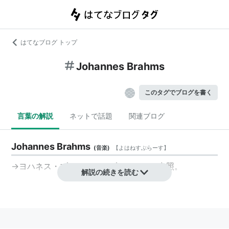
はてなブログ トップ
Johannes Brahms
このタグでブログを書く
言葉の解説
ネットで話題
関連ブログ
Johannes Brahms
(
音楽
)
【
よはねすぶらーす
】
→
ヨハネス・ブラームス
、
ブラームス
を参照。
解説の続きを読む