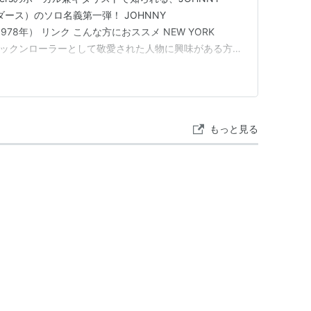
ダース）のソロ名義第一弾！ JOHNNY
（1978年） リンク こんな方におススメ NEW YORK
なロックンローラーとして敬愛された人物に興味がある方
ロックンロールが好きな方 ドールズ直結だけど、ナイ
方 JOHNNY THUND…
もっと見る