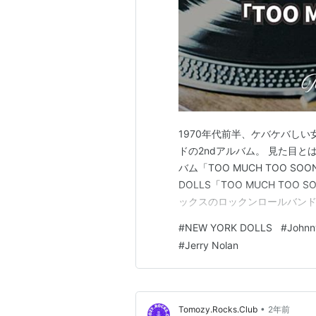
1970年代前半、ケバケバし
ドの2ndアルバム。 見た目
バム「TOO MUCH TOO S
DOLLS「TOO MUCH TO
ックスのロックンロールバンド
ウイも絶賛したバンドを聴いて
#
NEW YORK DOLLS
#
Johnn
ある方 日本の初期ZIGGYやフ
#
Jerry Nolan
•
Tomozy.Rocks.Club
2年前