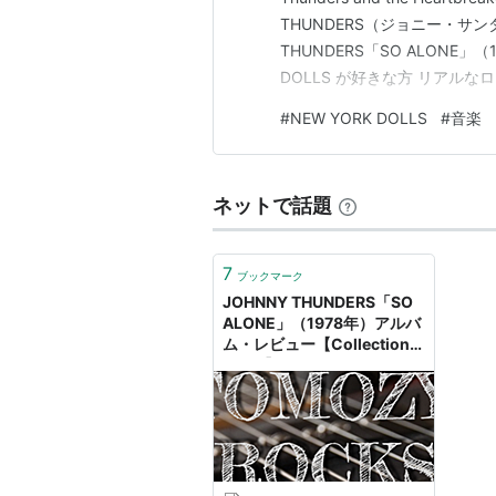
THUNDERS（ジョニー・サン
THUNDERS「SO ALONE」
DOLLS が好きな方 リアル
ちょっと雑だけど、カッコいい
#
NEW YORK DOLLS
#
音楽
ーヴな面も見せる楽曲に興味がある
ネットで話題
7
ブックマーク
JOHNNY THUNDERS「SO
ALONE」（1978年）アルバ
ム・レビュー【Collection
＃137】 - ナツカシ E じゃ
ん！