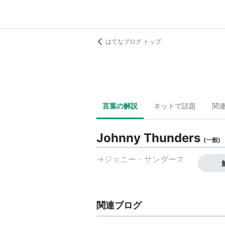
はてなブログ トップ
言葉の解説
ネットで話題
関
Johnny Thunders
(
一般
)
→ジョニー・サンダース
関連ブログ