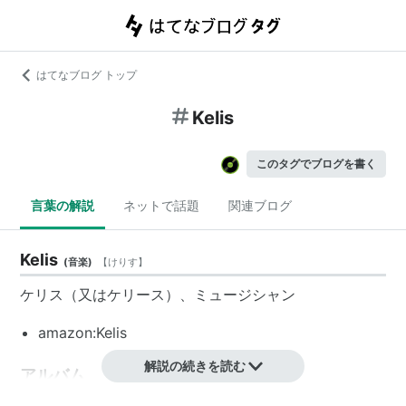
はてなブログ トップ
Kelis
このタグでブログを書く
言葉の解説
ネットで話題
関連ブログ
Kelis
(
音楽
)
【
けりす
】
ケリス
（又は
ケリース
）、ミュージシャン
amazon:Kelis
解説の続きを読む
アルバム