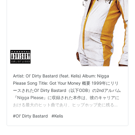
Artist: Ol’ Dirty Bastard (feat. Kelis) Album: Nigga
Please Song Title: Got Your Money 概要 1999年にリリ
ースされたOl' Dirty Bastard（以下ODB）の2ndアルバム
『Nigga Please』に収録された本作は、彼のキャリアに
おける最大のヒット曲であり、ヒップホップ史に残るパ
ーティー・アンセムである。プロデュースを手掛けたの
#
Ol' Dirty Bastard
#
Kelis
は、当時シーンを席巻し始めていたThe
Neptunes（Pharrell WilliamsとChad Hugo）だ。70年代
のディスコ・ファンクを近未来的に再構築した…