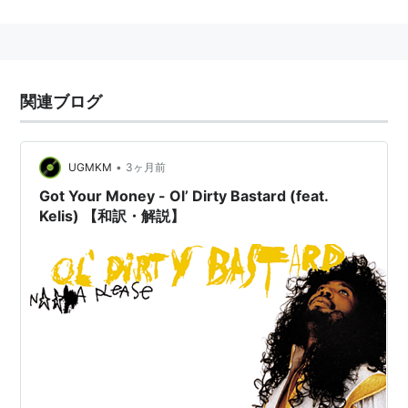
Kaleidoscope（2000）
ASIN:B00005GOJM
Wanderland（2001）
ASIN:B00005NDGB
Tasty（2003）
ASIN:B0000C4GMJ
関連ブログ
関連
ネプチューンズ、
•
UGMKM
3ヶ月前
Got Your Money - Ol’ Dirty Bastard (feat.
Kelis) 【和訳・解説】