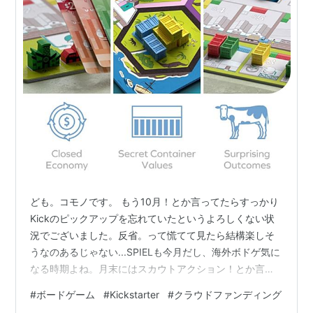
ども。コモノです。 もう10月！とか言ってたらすっかり
Kickのピックアップを忘れていたというよろしくない状
況でございました。反省。って慌てて見たら結構楽しそ
うなのあるじゃない...SPIELも今月だし、海外ボドゲ気に
なる時期よね。月末にはスカウトアクション！とか言っ
てるのかと思うともう今年の終わりが迫ってるって思い
#
ボードゲーム
#
Kickstarter
#
クラウドファンディング
ます。もうそんな時期だよ！どうしましょ！って事で10