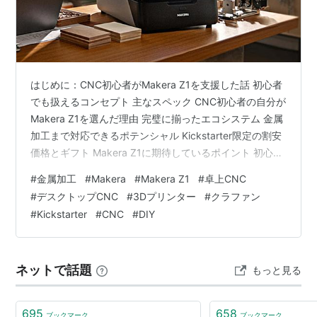
り、Kickstarterが5％、Amazon Paymentが3〜5％
を徴収する。
プロジェクトが失敗した場合：手数料は発生しない
プロジェクトのカテゴリ
はじめに：CNC初心者がMakera Z1を支援した話 初心者
でも扱えるコンセプト 主なスペック CNC初心者の自分が
Art（アート）
Makera Z1を選んだ理由 完璧に揃ったエコシステム 金属
Dance（ダンス）
加工まで対応できるポテンシャル Kickstarter限定の割安
Design（デザイン）
価格とギフト Makera Z1に期待しているポイント 初心者
でも扱いやすい操作性 金属加工の安定性 到着したら挑戦
Fashion（ファッション）
#
金属加工
#
Makera
#
Makera Z1
#
卓上CNC
したいこと アルミ加工レベルのチェック 加工テストのブ
Film（映画）
#
デスクトップCNC
#
3Dプリンター
#
クラファン
ログ報告 まとめ：Makera Z1は初心者でも挑戦しやすい
Photography（写真）
#
Kickstarter
#
CNC
#
DIY
けど性能はプロ並みのCNC（だと思う！） はじめに：
Theater（劇場）
CNC初心者がMakera Z1を支援した話 デスクトップCNC
Game（ゲーム）
には前から…
ネットで話題
もっと見る
Music（音楽）
Technology（テクノロジー）
695
658
Food（食）
ブックマーク
ブックマーク