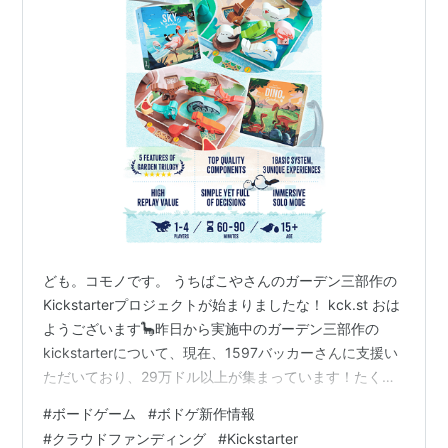
ども。コモノです。 うちばこやさんのガーデン三部作の
Kickstarterプロジェクトが始まりましたな！ kck.st おは
ようございます🦕昨日から実施中のガーデン三部作の
kickstarterについて、現在、1597バッカーさんに支援い
ただいており、29万ドル以上が集まっています！たくさ
んご支援いただき、本当にありがとうございます！…
#
ボードゲーム
#
ボドゲ新作情報
pic.twitter.com/hEDSXtNQS7 — uchibacoya
#
クラウドファンディング
#
Kickstarter