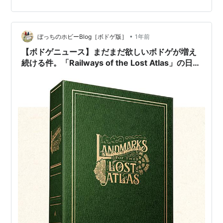
(@uchibacoya) 2025年9月16日 まだ始まったばかりだ
というのにすでに1500人以上のバッカーを集める大盛況
っぷり。凄いよねぇ...ガーデンシリーズとして装いあら
た…
•
ぼっちのホビーBlog［ボドゲ版］
1年前
【ボドゲニュース】まだまだ欲しいボドゲが増え
続ける件。「Railways of the Lost Atlas」の日本
語版では拡張の「Landmarks of the Lost
Atlas」も来る！