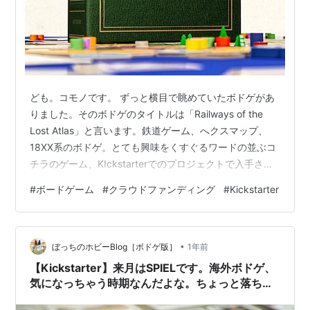
ども。コモノです。 ずっと横目で眺めていたボドゲがあ
りました。そのボドゲのタイトルは「Railways of the
Lost Atlas」と言います。鉄道ゲーム、へクスマップ、
18XX系のボドゲ。とても興味をくすぐるワードの並ぶコ
チラのゲーム、KIckstarterでのプロジェクトで入手され
た方のポストがとても楽しげでめちゃ気になってたんで
#
ボードゲーム
#
クラウドファンディング
#
Kickstarter
す。以前気になるKickで取り上げたことはあるもののソ
ロモードがなかったり金銭的なタイミングだったりでお
見送りしたボドゲでありましたがそれでもみんなの感想
•
を見てると「面白そうである....」となってたわけです。
ぼっちのホビーBlog［ボドゲ版］
1年前
でもソロ出来ないしなー、、、と思っていたらテン…
【Kickstarter】来月はSPIELです。海外ボドゲ、
気になっちゃう時期なんだよな。ちょっと落ち着
いた感じもする9月の始まり。〈気になる