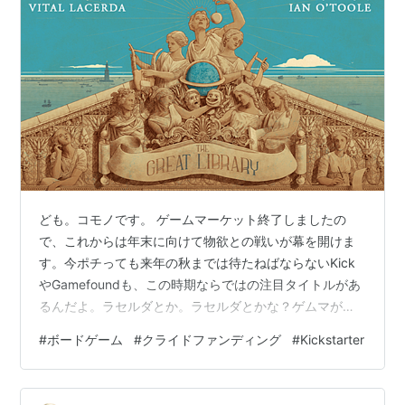
*1
:
2013年9月、カナダでサービス開始。同年11月、オー
ストラリアとニュージーランドでサービスを開始。
*2
:
2013年10月15日現在
*3
:
Kickstarter、プロジェクト承認ルールを簡素化 |
TechCrunch Japan
ども。コモノです。 ゲームマーケット終了しましたの
で、これからは年末に向けて物欲との戦いが幕を開けま
す。今ポチっても来年の秋までは待たねばならないKick
やGamefoundも、この時期ならではの注目タイトルがあ
るんだよ。ラセルダとか。ラセルダとかな？ゲムマがお
わっても僕らの財布の安寧は訪れないのです。 The
#
ボードゲーム
#
クライドファンディング
#
Kickstarter
Great Library by Vital Lacerda with Art by Ian O'Toole
Dragonarium Paragliders Small Fishes: Seas the Booty
- A Strategy Card Game The Souls Re…