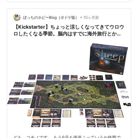
月前半の気になるKickでございます！ Container,
GRUNTZ, and Triangulation Cranio's Expansion Pack
•
Kalypso PocketParks: The US Nation…
ぼっちのホビーBlog［ボドゲ版］
10ヶ月前
【Kickstarter】ちょっと涼しくなってきてウロウ
ロしたくなる季節。脳内はすでに海外旅行とか羊
とか宇宙とか暗き森とか過去のイタリアとか行っ
てる。〈気になるKickstarterピックアップ2025
年9月後編〉
ども。コモノです。 もう9月も後半！っていうか終盤で