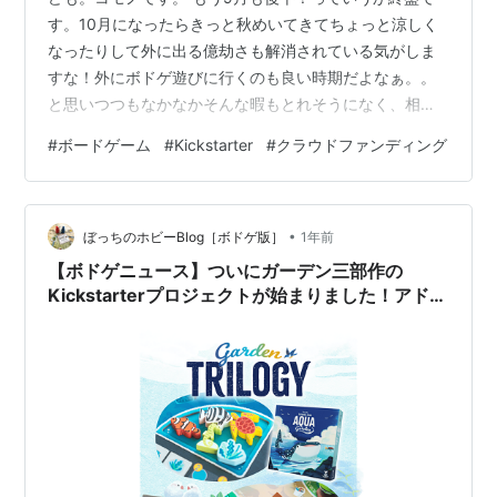
す。10月になったらきっと秋めいてきてちょっと涼しく
なったりして外に出る億劫さも解消されている気がしま
すな！外にボドゲ遊びに行くのも良い時期だよなぁ。。
と思いつつもなかなかそんな暇もとれそうになく、相変
わらずソロで遊びつつWEBに貼り付く日々。10月にある
#
ボードゲーム
#
Kickstarter
#
クラウドファンディング
ドイツのエッセンも楽しみになってきた9月最後の気にな
るKickボドゲのピックアップですよ！ Timeless
Journeys: The Italian Grand Tour – Relaunch Distilled:
•
Cocktails The Sheep: A Ghastly Game …
ぼっちのホビーBlog［ボドゲ版］
1年前
【ボドゲニュース】ついにガーデン三部作の
Kickstarterプロジェクトが始まりました！アドオ
ンではオスティアやスイーツランドも用意されて
いるぞい。