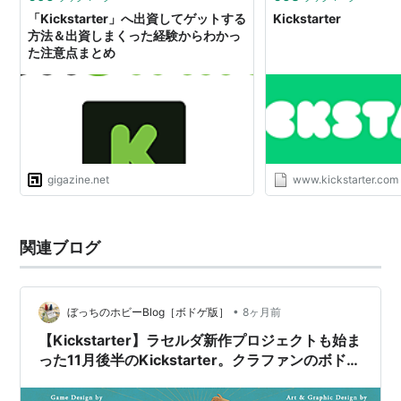
「Kickstarter」へ出資してゲットする
Kickstarter
Publishing（出版）
方法＆出資しまくった経験からわかっ
た注意点まとめ
有名なプロジェクト
Diaspora：
オープンなFacebookを目指すDiaspora
が最終的に6500人から20万ドルの資金を獲得 |
TechCrunch Japan
Occupy Wall Street：
「ウォール街占拠デモ」のギ
gigazine.net
www.kickstarter.com
ークたち｜WIRED.jp
Pebble：
Pebble: E-Paper Watch for iPhone and
Android by Pebble Technology — Kickstarter
関連ブログ
関連記事
•
ぼっちのホビーBlog［ボドゲ版］
8ヶ月前
［第3回］ Kickstarterでプロジェクトを始める | 日
【Kickstarter】ラセルダ新作プロジェクトも始ま
経 xTECH（クロステック）
った11月後半のKickstarter。クラファンのボドゲ
「Kickstarter」へ出資してゲットする方法＆出資し
はやはり熱いものがございます。〈気になる
まくった経験からわかった注意点まとめ - GIGAZINE
Kickstarterピックアップ2025年11月後編〉