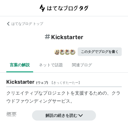
はてなブログ トップ
Kickstarter
このタグでブログを書く
言葉の解説
ネットで話題
関連ブログ
Kickstarter
(
ウェブ
)
【
きっくすたーたー
】
クリエイティブなプロジェクトを支援するための、クラ
ウドファウンディングサービス。
概要
解説の続きを読む
主にガジェットやゲーム、低予算映画の資金調達に利用