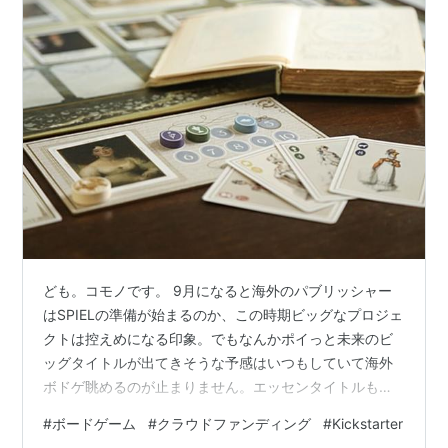
Kickstarterピックアップ2025年9月前編〉
ども。コモノです。 9月になると海外のパブリッシャー
はSPIELの準備が始まるのか、この時期ビッグなプロジェ
クトは控えめになる印象。でもなんかポイっと未来のビ
ッグタイトルが出てきそうな予感はいつもしていて海外
ボドゲ眺めるのが止まりません。エッセンタイトルもま
だまだプレビューに追加されているので、来年国内で出
#
ボードゲーム
#
クラウドファンディング
#
Kickstarter
てくれないかという期待と共につらつらKickのサイトを