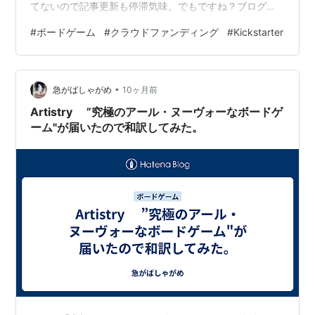
てないので記事更新も停滞気味。でもですね？ブログ書
いたりボドゲ遊んだりする時間がちょっととれないだけ
#
ボードゲーム
#
クラウドファンディング
#
Kickstarter
で心の中のテンションはキャーキャー言ってます。気に
なることが大杉の10月末日、気になるKickボドゲも油断
ならないプロジェクトが並んでおりますよ！ John
•
Company & Molly House Reprint Lord of Loot - an
急がばしゃがめ
10ヶ月前
addictive co-op fant…
Artistry ”究極のアール・ヌーヴォーなボードゲ
ーム"が届いたので和訳してみた。