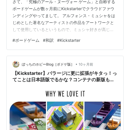
さて、「究極のアール・ヌーヴォー ゲーム」と自称する
ボードゲームが数ヶ月前にKickstarterでクラウドファウ
ンディングやってまして。 アルフォンス・ミュシャをは
じめとした著名なアーティストの作品をアートワークと
して使用しているというもので、ミュシャ好きが高じて
新婚旅行先にプラハを選ぶくらいの僕からすれば、公式
#
ボードゲーム
#
和訳
#
Kickstarter
サイトを覗いてルールもろくに確認せずにビジュアルだ
けでこれはキック*せざるをえない！と決断した次第。
www.kickstarter.com そして、そんなボドゲ本体がつい
•
先日、着弾。 忘れた頃にしれっと我が家にも届いた！開
ぼっちのホビーBlog［ボドゲ版］
10ヶ月前
封するのが楽しみ。 #artistry https://t.…
【Kickstarter】バラージに更に拡張がキタっ！っ
てことは日本語版でるかな？コンテナの新版も登
場してるじゃないかい。。。〈気になる
Kickstarterピックアップ2025年10月前編〉