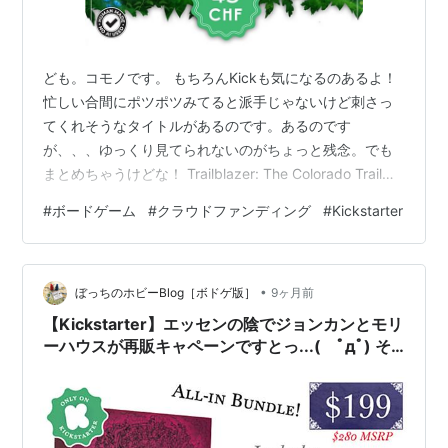
ども。コモノです。 もちろんKickも気になるのあるよ！
忙しい合間にポツポツみてると派手じゃないけど刺さっ
てくれそうなタイトルがあるのです。あるのです
が、、、ゆっくり見てられないのがちょっと残念。でも
まとめちゃうけどな！ Trailblazer: The Colorado Trail
Darkest Doom – KS Exclusive Reprint + New Expansion
#
ボードゲーム
#
クラウドファンディング
#
Kickstarter
The Dawn of Pangaea Grifoni - Blades for Hire Dicey
Devices: Mad Ambition ボドゲ新作ニュース一覧｜ぼっ
ちのホビーBlog 海外ボドゲ・ク…
•
ぼっちのホビーBlog［ボドゲ版］
9ヶ月前
【Kickstarter】エッセンの陰でジョンカンとモリ
ーハウスが再販キャペーンですとっ...( ﾟдﾟ) そ
ろそろ年末、お財布の危機が静かに到来してるよ
ぉぉぉ。〈気になるKickstarterピックアップ
2025年10月後編〉