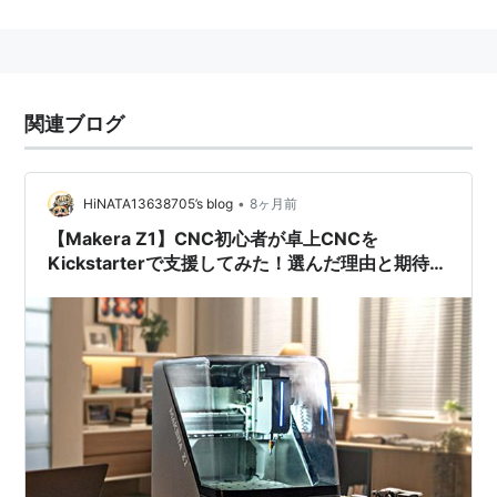
されている。2009年に同名の企業が創立し、ローン
チ。
アメリカとイギリス、カナダ、オーストラリア、ニュー
ジーランドでのサービスのみ
*1
。
関連ブログ
現在日本からはプロジェクトの立ち上げは出来ないが、
支援は行える
*2
。
2014年6月3日、プロジェクト承認ルールの簡素化や禁
•
HiNATA13638705’s blog
8ヶ月前
止されていた種類のキャンペーン、ハードウェアプロジ
【Makera Z1】CNC初心者が卓上CNCを
Kickstarterで支援してみた！選んだ理由と期待ま
ェクトでの複数報酬を認めることを発表
*3
。
とめ
特徴
ユーザーは、ページを立ち上げ、プロジェクトの内
容、目標額、投資者への見返りなどを設定する。
投資の際には、アメリカのAmazon Paymentアカウ
ントが必要となる。
手数料として、プロジェクトが成功した場合に限