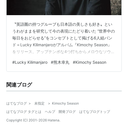
〝英語圏の持つグルーブも日本語の美しさも好き〟とい
うわがままを研究して今の表現にたどり着いた “世界中の
毎日をおどらせる”をコンセプトとして掲げる6人組バン
ド＝Lucky Kilimanjaroがアルバム『Kimochy Season』
をリリース。アップテンポな4つ打ちからメロウなソウル
まで網羅する多様なダンス・ミュージックと、四季の移
#
Lucky Kilimanjaro
#
熊木幸丸
#
Kimochy Season
ろいをほうふつさせる美しい歌詞が混ざり合う一枚に仕
上がっている。その制作の裏側を探るべく、サウンド・
メイクの中核を担うボーカリストの熊木幸丸（メイン写
関連ブログ
真）にインタビューを敢行。そこでは、独自の作詞／作
曲の手法やバンド・サウンドと打ち込みを融合するライ
ブの構想など…
はてなブログ
>
未指定
>
Kimochy Season
はてなブログ タグとは
ヘルプ
開発ブログ
はてなブログトップ
Copyright (C) 2001-
2026
Hatena.