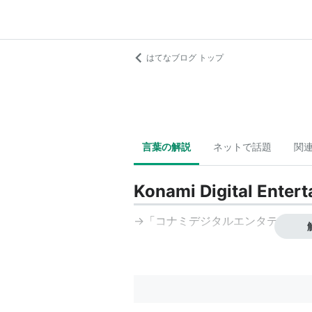
はてなブログ トップ
言葉の解説
ネットで話題
関
Konami Digital Enter
→「
コナミデジタルエンタテインメ