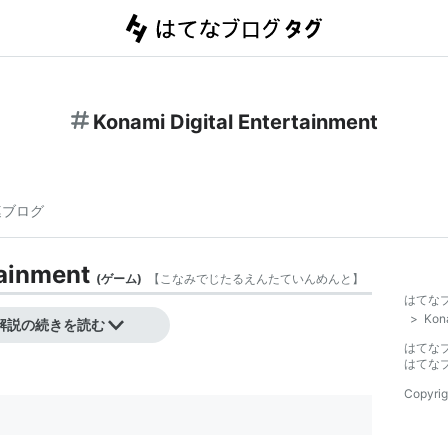
Konami Digital Entertainment
連ブログ
tainment
(
ゲーム
)
【
こなみでじたるえんたていんめんと
】
はてな
ント
」参照
>
Kona
解説の続きを読む
はてな
はてな
Copyrig