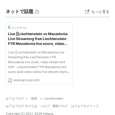
ネットで話題
もっと見る
6
ブックマーク
Live ||Liechtenstein vs Macedonia
Live Streaming free Liechtenstein
FYR Macedonia live score, video
stream and H2H ...Liechtenstein
Live ||Liechtenstein vs Macedonia Live
FYR Macedonia live score (and
Streaming free Liechtenstein FYR
video online live stream) starts on
Macedonia live score, video stream and
24.3.2017. at 19:45 UTC time in
H2H ...Liechtenstein FYR Macedonia live
World Cup Qual. UEFA Gro
score (and video online live stream) starts
on 24.3.2017. at 19:45 UTC time in World
www.gckcpa.com
Cup Qual. UEFA Group G, Europe.LIVE
Liechtenstein - Macedonia...
はてなブログ
>
地理
>
Liechtenstein
はてなブログ タグとは
ヘルプ
開発ブログ
はてなブログトップ
Copyright (C) 2001-
2026
Hatena.