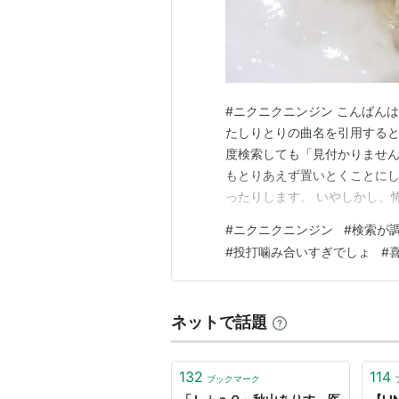
#ニクニクニンジン こんばん
たしりとりの曲名を引用する
度検索しても「見付かりませ
もとりあえず置いとくことに
ったりします。 いやしかし、
し、最後はキハダが抑えてく
#
ニクニクニンジン
#
検索が
つも負けてないって、なんか、喜び
#
投打噛み合いすぎでしょ
#
Pop¥255provided courtesy of
ネットで話題
132
114
ブックマーク