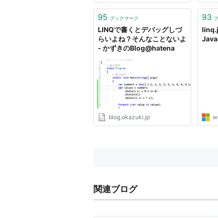
いな)
応さ
95
93
ブックマーク
で、させ
LINQで書くとデバッグしづ
linq.
Enume
らいよね？そんなことないよ
Java
- かずきのBlog@hatena
blog.okazuki.jp
w
関連ブログ