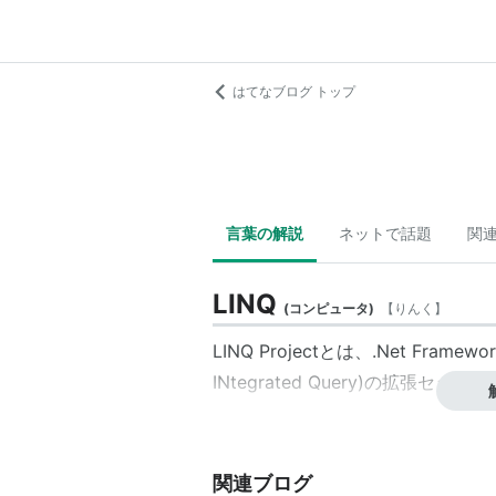
はてなブログ トップ
言葉の解説
ネットで話題
関
LINQ
(
コンピュータ
)
【
りんく
】
LINQ Projectとは、.Net Fra
INtegrated Query)の拡張
関連ブログ