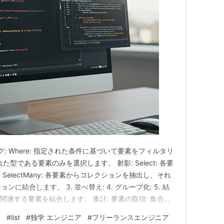
ング: Where: 指定された条件に基づいて要素をフィルタリ
された型である要素のみを選択します。 射影: Select: 各要
electMany: 各要素からコレクションを抽出し、それ
ンに結合します。 3. 並べ替え: 4. グループ化: 5. 結
ョンの関連する要素を結合します。 集計: 要素の取得: 集合操
れるので備忘録です。 Linqとは C# の LINQ
列
#
list
#
独学 エンジニア
#
フリーランスエンジニア