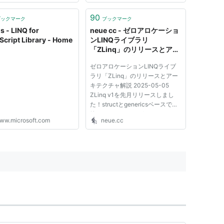
なわけで、じゃあlinq.jsを対
せるしかない！というわけ
90
ブックマーク
ブックマーク
ました。 // TypeScript
js - LINQ for
neue cc - ゼロアロケーショ
rabl...
Script Library - Home
ンLINQライブラリ
「ZLinq」のリリースとアー
キテクチャ解説
ゼロアロケーションLINQライブ
ラリ「ZLinq」のリリースとアー
キテクチャ解説 2025-05-05
ZLinq v1を先月リリースしまし
た！structとgenericsベースで構
築することによりゼロアロケーシ
ww.microsoft.com
neue.cc
ョンを達成しています。また
LINQ to Span, LINQ to SIMD,
LINQ to Tree(FileSystem, JSON,
GameObject, etc.)といった拡張
要素と、任意...