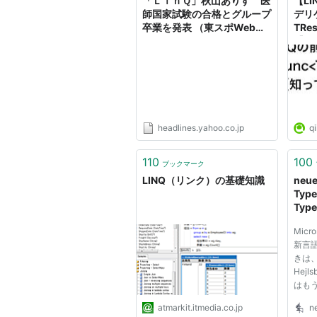
「ＬｉｎＱ」秋山ありす 医
【L
師国家試験の合格とグループ
デリゲ
卒業を発表 （東スポWeb）
TRe
- Yahoo!ニュース
【知っ
headlines.yahoo.co.jp
qi
110
100
ブックマーク
LINQ（リンク）の基礎知識
neue
Typ
Typ
Micr
新言
きは、
Hej
はも
はコン
atmarkit.itmedia.co.jp
n
る言語