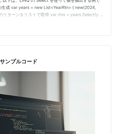
le Rtn ); 以下は、LINQ の Select を使って値を抽出する例で
 years = new List<YearRtn> { new(2024,
/ 全てのリターンをリストで取得 var rtns = years.Select(y =>
とサンプルコード