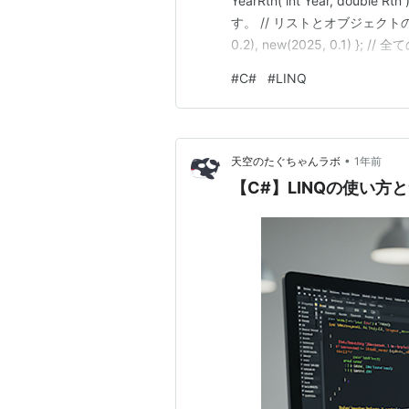
YearRtn( int Year, doub
す。 // リストとオブジェクトの生成 var
0.2), new(2025, 0.1) }; /
y.Rtn).ToList…
#
C#
#
LINQ
•
天空のたぐちゃんラボ
1年前
【C#】LINQの使い方