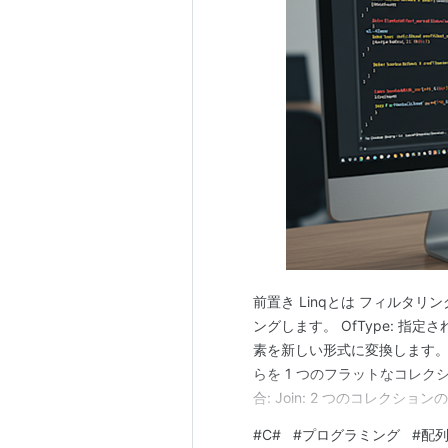
前置き Linqとは フィルタリ
ングします。 OfType: 指定
素を新しい形式に変換します。 S
らを 1 つのフラットなコレクショ
合: Join: 2 つのコレクシ
作: 前置き Linqに関してよく忘
#
C#
#
プログラミング
#
配
(Language Integ…