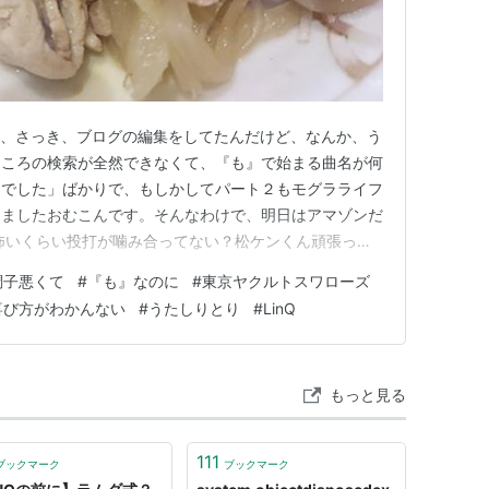
は、さっき、ブログの編集をしてたんだけど、なんか、う
ところの検索が全然できなくて、『も』で始まる曲名が何
んでした」ばかりで、もしかしてパート２もモグラライフ
しましたおむこんです。そんなわけで、明日はアマゾンだ
怖いくらい投打が噛み合ってない？松ケンくん頑張った
れるし、去年まであんなに勝てなかった星さんに、まだ１
調子悪くて
#
『も』なのに
#
東京ヤクルトスワローズ
方がわかんなくて(笑) 靴紐LinQJ-
喜び方がわかんない
#
うたしりとり
#
LinQ
 i…
もっと見る
111
ブックマーク
ブックマーク