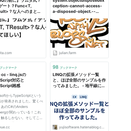
INQの前に】ラムダ式？
system.objectdisposedex
ート？Func<T,
ception-cannot-access-
sult>？な人へのまとめ
a-disposed-object.--
てほしい】 - Qiita
getting-linq-to.aspx
ita.com
julian.farm
98
ブックマーク
ブックマーク
 cc - linq.jsの
LINQの拡張メソッド一覧
eScript対応と
と、ほぼ全部のサンプルを作
eScript雑感
ってみました。 - 地平線に行
く
osoftからTypeScriptという
語が発表されました。驚くべ
あのC#のAnders
lsbergが関わっている！これ
う触るしかない。そしてこれ
パイル後にJavaScriptにな
eue.cc
yujisoftware.hatenablog.com
(CoffeeとかJSXとかみた