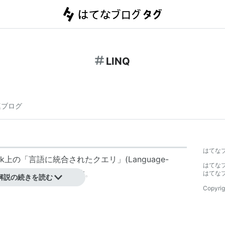
LINQ
連ブログ
はてな
mework上の「言語に統合されたクエリ」(Language-
はてな
セットを指すコードネームの名称。
はてな
解説の続きを読む
Copyrig