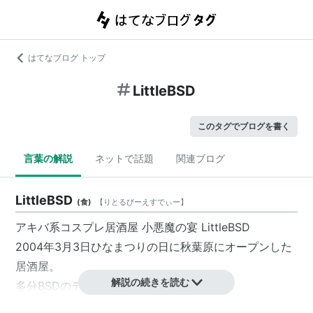
はてなブログ トップ
LittleBSD
このタグでブログを書く
言葉の解説
ネットで話題
関連ブログ
LittleBSD
(
食
)
【
りとるびーえすでぃー
】
アキバ系コスプレ居酒屋 小悪魔の宴
LittleBSD
2004年3月3日ひなまつりの日に秋葉原にオープンした
居酒屋。
解説の続きを読む
多分BSDのデーモン君に掛けている。
(リンクはFreeBSDのもの)