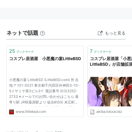
ネットで話題
もっと見る
25
7
ブックマーク
ブックマーク
コスプレ居酒屋 小悪魔の宴LittleBSD
コスプレ居酒屋「小悪
LittleBSD」が店
小悪魔の宴 LittleBSD (LittleBSD.com) 所 在
地 〒101-0021 東京都千代田区外神田3-10-
5イサミヤ第3ビル3Ｆ 電話番号 (03)3252-
2733 ※メールでのお問い合わせはこちら 最
寄り駅 JR秋葉原駅より 徒歩約5分 末広町駅
から 徒歩約3分 営業時間 [月曜日・水曜日・
www.littlebsd.com
akiba.keizai.biz
木曜日] 18:00～23:00 [金曜日・土曜日・祝
前日] 18:00～翌5:...