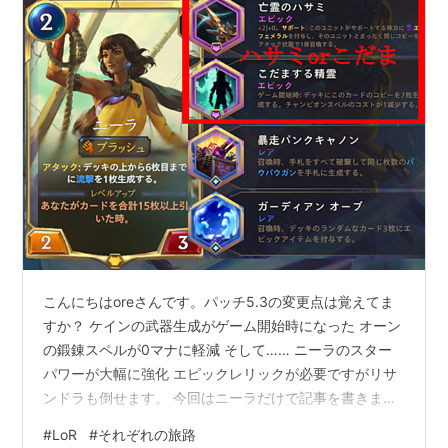
こんにちはoreさんです。パッチ5.3の変更点は覚えてま
すか？ ケインの武器生成がゲーム開始時になった オーン
の鍛錬スペルが0マナに軽減 そして…… ニーラのスター
パワーが大幅に強化 エピックレリックが必要ですがリサ
ンドラも倒せます。 今回はニーラだけで記事を書きまし
た。内容としては パッチ5.3での変更点 レリック構成と
#
LoR
#
それぞれの旅路
使い方 ハサミとこだまの比較 その他 プレイ動画 (VSリサ