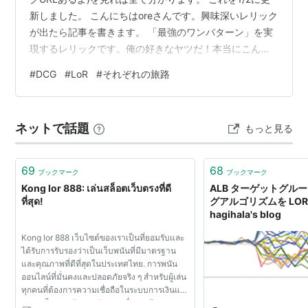
新しました。 こんにちはoreさんです。興味深いレリック
が出たら記事を書きます。 「最強のワンパターン」を実
現するレリックです。俺の好きなヤツだ！本当にこんな
の買えちゃって良いんですか？！！？
#
DCG
#
LoR
#
それぞれの旅路
P2W？？？！？！？ まだ買えるぞ急げ！！いや急がなく
てもいい。
ネットで話題
もっと見る
69
68
ブックマーク
ブックマーク
Kong lor 888: เล่นสล็อตเว็บตรงที่ดี
ALB ターゲットグル
ที่สุด!
グアルゴリズムを LOR
hagihala's blog
Kong lor 888 เว็บไซต์ของเราเป็นที่ยอมรับและ
ได้รับการรับรองว่าเป็นเว็บพนันที่มีมาตรฐาน
และคุณภาพที่ดีที่สุดในประเทศไทย. การพนัน
ออนไลน์ที่มั่นคงและปลอดภัยจริง ๆ สำหรับผู้เล่น
ทุกคนที่ต้องการความเชื่อถือในระบบการเงินและ
ความเป็นส่วนตัวของตัวเอง. เมื่อมาเข้าร่วมการ