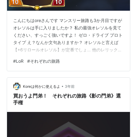
こんにちはoreさんです マンスリー旅路も3か月目ですが
オレソルは手に入りましたか？ 私の最強オレソルを見て
ください、すっごく強いですよ！ ゼロ・ドライブ プロト
タイプ え？なんか文句ありますか？ オレソルと言えば
【+6リロールオレソル】が定番でしょ… 他のレリックは
意味無いですよ。よわっちいレリックを付けて、最強の
#
LoR
#
それぞれの旅路
オレソルを弱く使うのが面白いと思ってるんですか？ 旅
路は遊びじゃねえんだ、真面目にやれよ。 正真正銘、ネ
タではなく真面目に【10リロソル】が最強なことを説明
•
する記事です。
Koreは何かに使えるよ
3年前
買おうよ門弟！ それぞれの旅路《影の門弟》選
手権