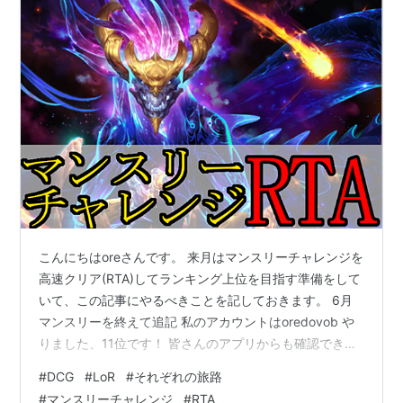
こんにちはoreさんです。 来月はマンスリーチャレンジを
高速クリア(RTA)してランキング上位を目指す準備をして
いて、この記事にやるべきことを記しておきます。 6月
マンスリーを終えて追記 私のアカウントはoredovob や
りました、11位です！ 皆さんのアプリからも確認できま
すよ。 トップ10を逃しているのでちょっとどうにも自慢
#
DCG
#
LoR
#
それぞれの旅路
できるか怪しいラインですが、事前の準備やこの記事に
#
マンスリーチャレンジ
#
RTA