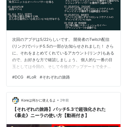
次回のアプデは5/22らしいです。 開発者のTwitch配信
(リンク)でパッチ5.5の一部がお知らせされました！ さら
に、それをまとめてくれているアカウント(リンク)もある
ので、お好きな方で確認しましょう。 個人的な一番の目
玉としては今回の、そして今後のアップデートで全チャ
ンピオンが3マナ所持してゲーム開始できるらしいです！
#
DCG
#
LoR
#
それぞれの旅路
この記事ではアップデートの内容と、3マナ所持または4
マナ所持してゲームを開始すると嬉しいチャンピオンに
ついて書きました！
•
Koreは何かに使えるよ
2年前
【それぞれの旅路】パッチ5.3で超強化された
《暴走》ニーラの使い方【動画付き】