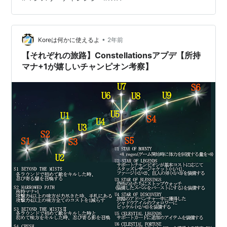
書いてあることは少なくとも無駄ではなさそうです。追
記終わり (24/10/20)パッチ[5.10]で4倍速が追加されたの
で更に追記 追記部分は分かりやすく書いてあるのでスク
ロールしてね この記事では マンスリーチャレン…
•
Koreは何かに使えるよ
2年前
【それぞれの旅路】Constellationsアプデ【所持
マナ+1が嬉しいチャンピオン考察】