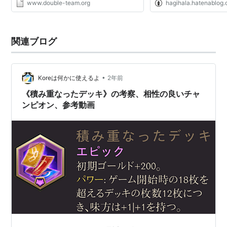
www.double-team.org
hagihala.hatenablog
พนันออนไลน์กับทางเรา คุณจะได้รับ
ประสบการณ์ที่ไม่เหมือนใครและสนุกสนานที่สุด
ค่ะ! kong lor 8888 ท่านสามารถมั่นใจ...
関連ブログ
•
Koreは何かに使えるよ
2年前
《積み重なったデッキ》の考察、相性の良いチャ
ンピオン、参考動画