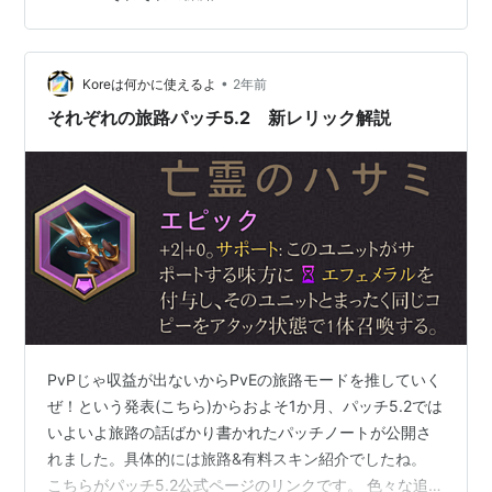
値5倍にしていたんですがアレって低レベル補佐のために
所持マナジェム+1が付いてるじゃないですか。ボリベア
は所持マナジェム+1されてると本当に快適なんですよ。
•
ボリベアに経験値5倍のヤツ付けて疑似スターフォージガ
Koreは何かに使えるよ
2年前
ントレット体験版3マナスタートで遊ばせてもらってるん
それぞれの旅路パッチ5.2 新レリック解説
だけど、3マナ…
PvPじゃ収益が出ないからPvEの旅路モードを推していく
ぜ！という発表(こちら)からおよそ1か月、パッチ5.2では
いよいよ旅路の話ばかり書かれたパッチノートが公開さ
れました。具体的には旅路&有料スキン紹介でしたね。
こちらがパッチ5.2公式ページのリンクです。 色々な追加