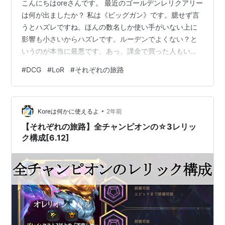
こんにちはoreさんです。 最近のゴールデンレリクアリー
は何が出ましたか？ 私は《ビッグガン》です。臆せず言
うとハズレですね。ほんの数名しか使い手がいない上に
影響も小さいからハズレです。ルーデンでよくない？と
いうのが本当に最悪です。あっ、課金で買った人もいる
だろうからあんま言わない方が良いのかな……でもなぁ。
#
DCG
#
LoR
#
それぞれの旅路
「上手に扱えるチャンピオンが少ないのでハズレ」と書
きましたが、こちらのレリックについてはどうお考えで
しょうか？ 誰に付けますか？ 逆に、付けるべきでないの
•
は誰？ 誰でも機能するおかげで判然としませんよね。で
Koreは何かに使えるよ
2年前
もこの記事を読めば誰に付けるべきか分かります。 ちな
【それぞれの旅路】全チャンピオンの☆3レリッ
みに一番のおすすめはイブリンで…
ク構成[6.12]