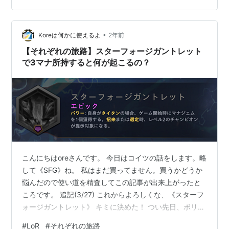
ンドラマップ) これを読めば皆さんもニーラを使いたくな
るはず！
•
Koreは何かに使えるよ
2年前
【それぞれの旅路】スターフォージガントレット
で3マナ所持すると何が起こるの？
こんにちはoreさんです。 今日はコイツの話をします。略
して《SFG》ね。 私はまだ買ってません。買うかどうか
悩んだので使い道を精査してこの記事が出来上がったと
ころです。 追記(3/27) これからよろしくな、《スターフ
ォージガントレット》 キミに決めた！ つい先日、ボリベ
アのレベルを上げるために《宇宙の真珠》を付けて経験
#
LoR
#
それぞれの旅路