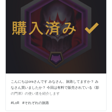
こんにちはoreさんです みなさん、旅路してますか？ み
なさん買いましたか？ 今回は有料で販売されている《影
の門弟》の使い道を紹介します
#
LoR
#
それぞれの旅路