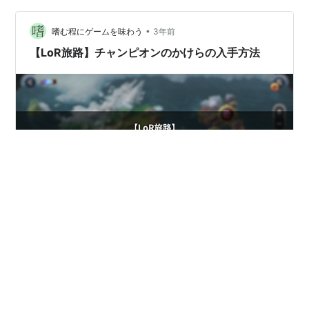
•
嗜む程にゲームを味わう
3年前
【LoR旅路】チャンピオンのかけらの入手方法
『Legends of Runeterra（レジェンド・オブ・ルーンテ
ラ）』（以下、『LoR』）の一人用PvEモード「それぞれ
の旅路」（以下、「旅路」）にハマっている今日この
頃。皆さん、いかがお過ごしでしょうか。 私は、チャン
ピオンのかけらはどこで手に入るのかが気になったので