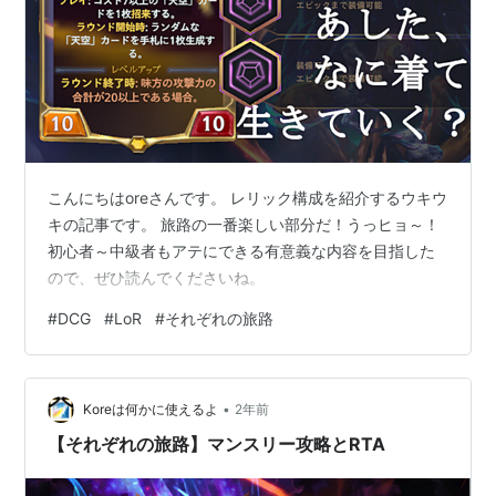
こんにちはoreさんです。 レリック構成を紹介するウキウ
キの記事です。 旅路の一番楽しい部分だ！うっヒョ～！
初心者～中級者もアテにできる有意義な内容を目指した
ので、ぜひ読んでくださいね。
#
DCG
#
LoR
#
それぞれの旅路
•
Koreは何かに使えるよ
2年前
【それぞれの旅路】マンスリー攻略とRTA