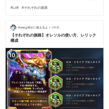
要素がありましたが今回は新レリックの使い方だけ紹介
#
LoR
#
それぞれの旅路
します。俺はこれが一番好きだから。色んな構成で遊び
たくて旅路をやってるから。 それにしても《亡霊のハサ
ミ》以外のレリックは霞んで見えますね。 …という感想
•
でした。これでいいのかRiot。
Koreは何かに使えるよ
3年前
【それぞれの旅路】オレソルの使い方、レリック
構成