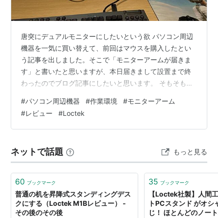
唐突にデュアルモニターにしたいという欲 パソコン周辺
機器を一気に買い替えて、前回はマウスを購入したとい
う記事を出しました。そこで「モニターアームが届きま
す」と書いたと思いますが、本日届きまして設置まで終
わったのでブログ記事にしたいと思います。 そもそも従
来までは２４インチを２枚使用していたのですが、今回
#
パソコン周辺機器
#
作業環境
#
モニターアーム
２７インチを２枚購入してみたものの、机的には余裕あ
#
レビュー
#
Loctek
るのですが何か見栄えが悪くないかと.....。 自分の中で思
ってしまったので、以前から気になっていたモニターア
ームを導入しようと決意したのです。 しかしモニターア
ネットで話題
もっと見る
ームを導入する際に一言「モニターアーム」と言っても
色々種類がある事が判明。こういった…
60
35
ブックマーク
ブックマーク
普通の机を昇降式スタンディングデス
【Loctek社製】人
クにする（Loctek M1Bレビュー） -
トPCスタンド がオシ
その後のその後
じ！ ほとんどのノー