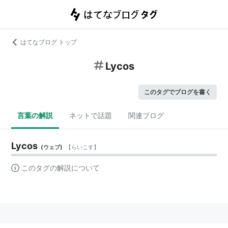
はてなブログ トップ
Lycos
このタグでブログを書く
言葉の解説
ネットで話題
関連ブログ
Lycos
(
ウェブ
)
【
らいこす
】
このタグの解説について