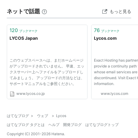
ネットで話題
もっと見る
120
76
ブックマーク
ブックマーク
LYCOS Japan
Lycos.com
このウェブスペースへは、まだホームページ
Exact Hosting has partne
がアップロードされていません。 早速、エッ
provide a continuity path
クスサーバー上へファイルをアップロードし
whose email services are
てみましょう。 アップロードの方法などは、
discontinued. Visit Exact
サポートマニュアルをご参照ください。
information.
www.lycos.co.jp
www.lycos.com
はてなブログ
>
ウェブ
>
Lycos
はてなブログ タグとは
ヘルプ
開発ブログ
はてなブログトップ
Copyright (C) 2001-
2026
Hatena.