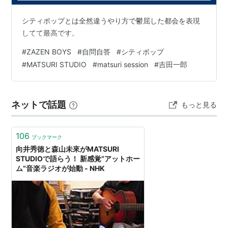
シティポップとは全然違うやり方で鬱屈した都会を表現
してて最高です。
#
ZAZEN BOYS
#
自問自答
#
シティポップ
#
MATSURI STUDIO
#
matsuri session
#
吉田一郎
ネットで話題
もっと見る
106
ブックマーク
向井秀徳と森山未來がMATSURI
STUDIOで語らう！ 新感覚“アットホー
ム”音楽ラジオが始動 - NHK