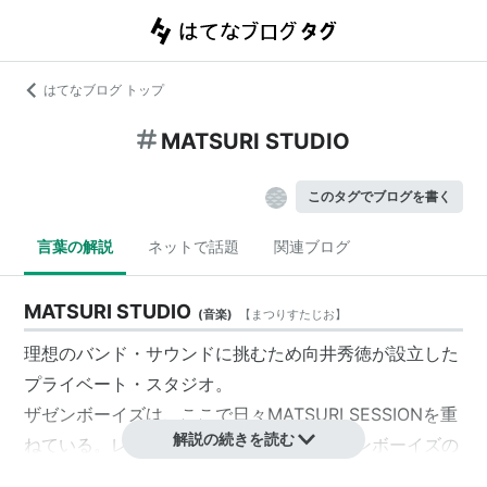
はてなブログ トップ
MATSURI STUDIO
このタグでブログを書く
言葉の解説
ネットで話題
関連ブログ
MATSURI STUDIO
(
音楽
)
【
まつりすたじお
】
理想のバンド・サウンドに挑むため向井秀徳が設立した
プライベート・スタジオ。
ザゼンボーイズは、ここで日々MATSURI SESSIONを重
解説の続きを読む
ねている。レコーディングも可能で、ザゼンボーイズの
リリースに関わるレーベル業務もすべてマツリスタジオ